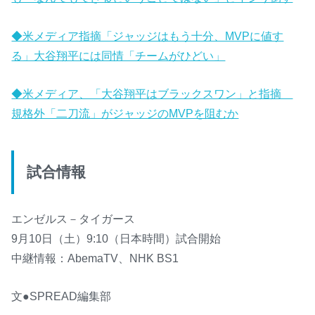
◆米メディア指摘「ジャッジはもう十分、MVPに値す
る」大谷翔平には同情「チームがひどい」
◆米メディア、「大谷翔平はブラックスワン」と指摘
規格外「二刀流」がジャッジのMVPを阻むか
試合情報
エンゼルス－タイガース
9月10日（土）9:10（日本時間）試合開始
中継情報：AbemaTV、NHK BS1
文●SPREAD編集部