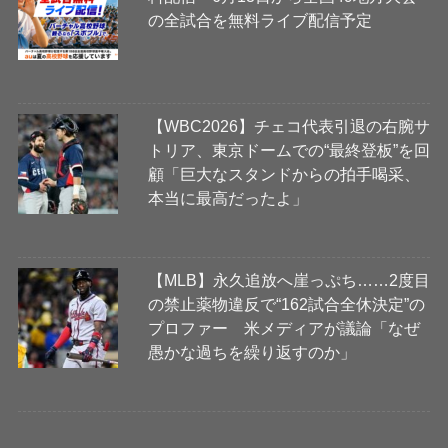
の全試合を無料ライブ配信予定
【WBC2026】チェコ代表引退の右腕サ
トリア、東京ドームでの“最終登板”を回
顧「巨大なスタンドからの拍手喝采、
本当に最高だったよ」
【MLB】永久追放へ崖っぷち……2度目
の禁止薬物違反で“162試合全休決定”の
プロファー 米メディアが議論「なぜ
愚かな過ちを繰り返すのか」