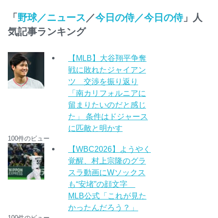
「
野球／ニュース
／
今日の侍／今日の侍
」人
気記事ランキング
【MLB】大谷翔平争奪
戦に敗れたジャイアン
ツ 交渉を振り返り
「南カリフォルニアに
留まりたいのだと感じ
た」 条件はドジャース
に匹敵と明かす
100件のビュー
【WBC2026】ようやく
覚醒、村上宗隆のグラ
スラ動画にWソックス
も“安堵”の顔文字
MLB公式「これが見た
かったんだろう？」
100件のビュー