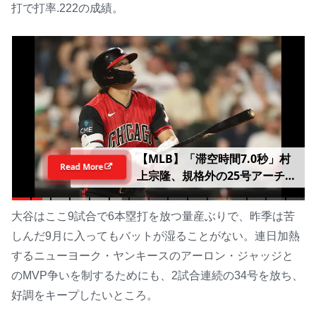
打で打率.222の成績。
【MLB】「滞空時間7.0秒」村
Read More
上宗隆、規格外の25号アーチ
は“今季わずか5人のみ”計測
「非常に速く、非常に強い本塁
大谷はここ9試合で6本塁打を放つ量産ぶりで、昨季は苦
打」 公式データ部門が分析
しんだ9月に入ってもバットが湿ることがない。連日加熱
するニューヨーク・ヤンキースのアーロン・ジャッジと
のMVP争いを制するためにも、2試合連続の34号を放ち、
好調をキープしたいところ。