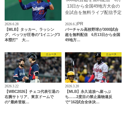
PR
2026.6.28
2026.6.2
【MLB】タッカー、ラッシン
バーチャル高校野球が3000試合
グ、ベッツが圧巻の“1イニング3
超を無料配信 6月13日から全国
本塁打” 大…
49地方…
ニュース
ニュース
2026.3.22
2026.3.20
【WBC2026】チェコ代表引退の
【MLB】永久追放へ崖っぷ
右腕サトリア、東京ドームで
ち……2度目の禁止薬物違反
の“最終登板…
で“162試合全休決…