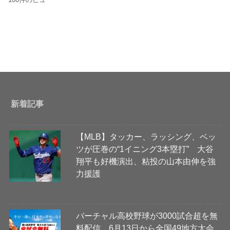
新着記事
【MLB】タッカー、ラッシング、ベッ
ツが圧巻の“1イニング3本塁打” 大谷
翔平も好機演出、粘投の山本由伸を強
力援護
バーチャル高校野球が3000試合超を無
料配信 6月13日から全国49地方大会