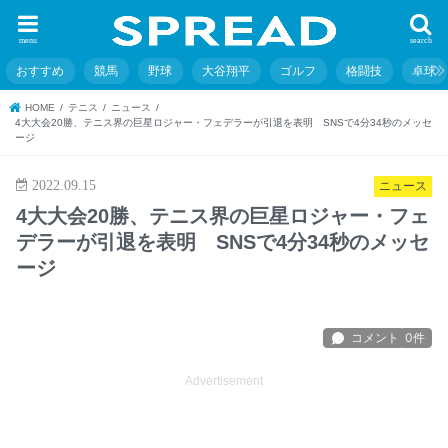
menu
search
おすすめ
競馬
野球
大谷翔平
ゴルフ
格闘技
卓球
HOME
テニス
ニュース
4大大会20勝、テニス界の巨星ロジャー・フェデラーが引退を表明 SNSで4分34秒のメッセ
ージ
2022.09.15
ニュース
4大大会20勝、テニス界の巨星ロジャー・フェ
デラーが引退を表明 SNSで4分34秒のメッセ
ージ
Advertisement