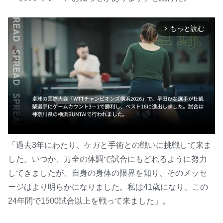
もっと読む
arrow_forward_ios
「過去3年にわたり、ケガと手術との戦いに挑戦して来ま
した。いつか、万全の体調で試合にもどれるように努力
M
u
してきましたが、自身の身体の限界を知り、そのメッセ
t
ージはより明らかになりました。私は41歳になり、この
e
24年間で1500試合以上を戦って来ました」。