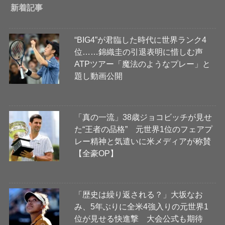
新着記事
“BIG4”が君臨した時代に世界ランク4
位……錦織圭の引退表明に惜しむ声
ATPツアー「魔法のようなプレー」と
題し動画公開
「真の一流」38歳ジョコビッチが見せ
た“王者の品格” 元世界1位のフェアプ
レー精神と気遣いに米メディアが称賛
【全豪OP】
「歴史は繰り返される？」大坂なお
み、5年ぶりに全米4強入りの元世界1
位が見せる快進撃 大会公式も期待