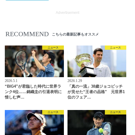
Advertisement
RECOMMEND
こちらの最新記事もオススメ
ニュース
ニュース
2026.5.1
2026.1.29
“BIG4”が君臨した時代に世界ラ
「真の一流」38歳ジョコビッチ
ンク4位……錦織圭の引退表明に
が見せた“王者の品格” 元世界1
惜しむ声…
位のフェア…
ニュース
ニュース