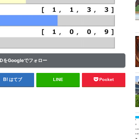
ADをGoogleでフォロー
はてブ
LINE
Pocket