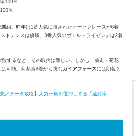
率100％
100％
花賞
組。昨年は1番人気に推されたオーソクレースが6着
アリストテレスは優勝、3番人気のヴェルトライゼンデは2着
と大敗するなど、その取捨は難しい。しかし、前走・菊花
返しは可能。菊花賞8着から挑む
ガイアフォース
には朗報と
予想／データ攻略】人気一角を後押しする「連対率