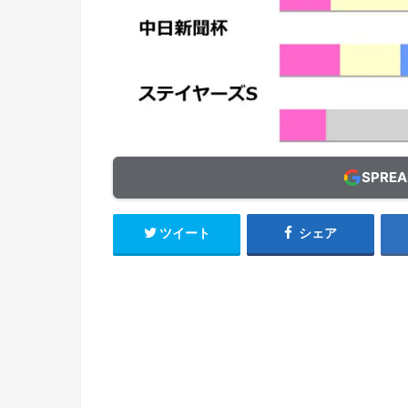
SPRE
ツイート
シェア