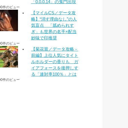
「0.0.0.14」の鬼門出現
00件のビュー
【マイルCS／データ攻
略】“消す理由なし”の人
気盲点 「舐められす
ぎ」も世界の名手×配当
妙味で印推奨
00件のビュー
【菊花賞／データ攻略－
前編】上位人気にタイト
ルホルダーの香りも ガ
イアフォースを後押しす
る「連対率100％」とは
00件のビュー