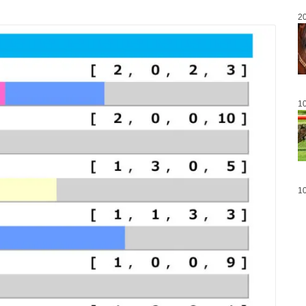
2
1
1