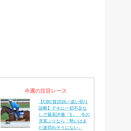
今週の注目レース
【CBC賞2026／追い切り
診断】デキに一切不足な
しで最高評価「S」 今の
充実ぶりなら「勢いはま
だ途切れそうにない」