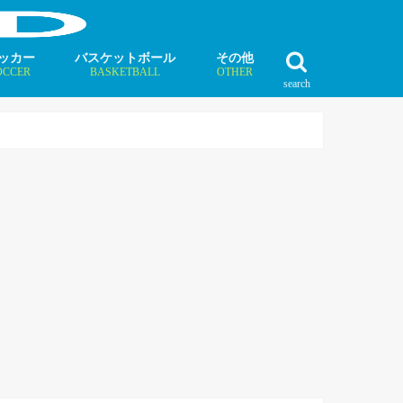
ッカー
バスケットボール
その他
OCCER
BASKETBALL
OTHER
search
最新記事
最新記事
最新記事
最新記事
最新記事
最新記事
最新記事
最新記事
最新記事
ュース
ラム
ンタビュー
ニュース
コラム
インタビュー
ボクシング
ラグビー
テニス
モータースポーツ
ダンス
フィギュアスケート
水泳
陸上競技
その他競技