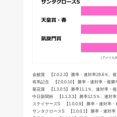
［アメリカJ
金鯱賞 【2.0.2.3】 勝率・連対率28.6％、複
有馬記念 【2.0.0.10】 勝率・連対率・複勝率
菊花賞 【1.3.0.5】 勝率11.1％、連対率・複
中日新聞杯 【1.1.3.3】 勝率12.5％、連対率
ステイヤーズS 【1.0.0.9】 勝率・連対率・
サンタクロースS 【1.0.0.1】 勝率・連対率