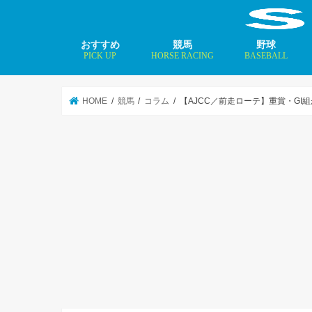
おすすめ
競馬
野球
PICK UP
HORSE RACING
BASEBALL
ニュース
コラム
インタビュー
矢田修 最新記事
MLBトップ投手を
HOME
競馬
コラム
【AJCC／前走ローテ】重賞・GI