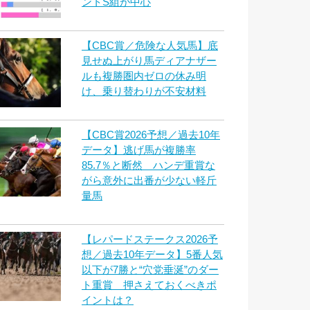
ントS組が中心
【CBC賞／危険な人気馬】底
見せぬ上がり馬ディアナザー
ルも複勝圏内ゼロの休み明
け、乗り替わりが不安材料
【CBC賞2026予想／過去10年
データ】逃げ馬が複勝率
85.7％と断然 ハンデ重賞な
がら意外に出番が少ない軽斤
量馬
【レパードステークス2026予
想／過去10年データ】5番人気
以下が7勝と“穴党垂涎”のダー
ト重賞 押さえておくべきポ
イントは？