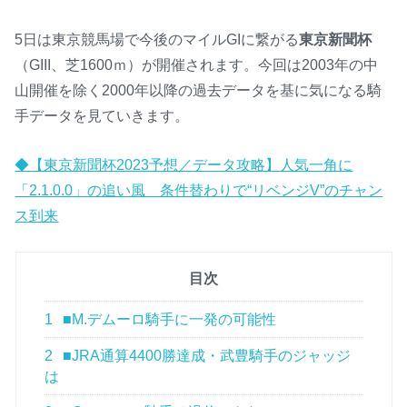
5日は東京競馬場で今後のマイルGIに繋がる
東京新聞杯
（GIII、芝1600ｍ）が開催されます。今回は2003年の中
山開催を除く2000年以降の過去データを基に気になる騎
手データを見ていきます。
◆【東京新聞杯2023予想／データ攻略】人気一角に
「2.1.0.0」の追い風 条件替わりで“リベンジV”のチャン
ス到来
目次
1
■M.デムーロ騎手に一発の可能性
2
■JRA通算4400勝達成・武豊騎手のジャッジ
は