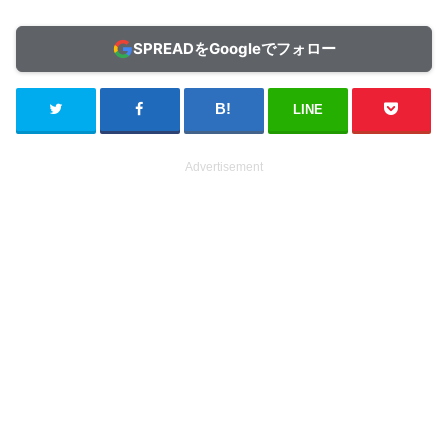
SPREADをGoogleでフォロー
LINE
Advertisement