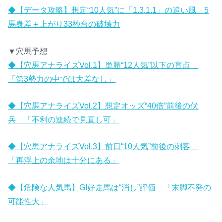
◆【データ攻略】想定“10人気”に「1.3.1.1」の追い風 5
馬身差＋上がり33秒台の破壊力
▼穴馬予想
◆【穴馬アナライズVol.1】単勝“12人気”以下の盲点
「第3勢力の中では大差なし」
◆【穴馬アナライズVol.2】想定オッズ“40倍”前後の伏
兵 「不利の連続で見直し可」
◆【穴馬アナライズVol.3】前日“10人気”前後の刺客
「再浮上の余地は十分にある」
◆【危険な人気馬】GI好走馬は“消し”評価 「末脚不発の
可能性大」