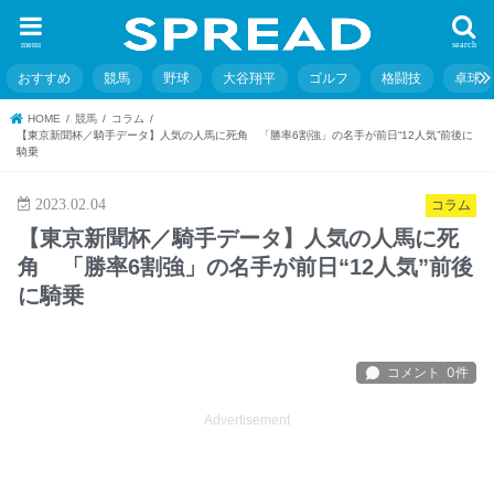
menu
search
おすすめ
競馬
野球
大谷翔平
ゴルフ
格闘技
卓球
HOME
競馬
コラム
【東京新聞杯／騎手データ】人気の人馬に死角 「勝率6割強」の名手が前日“12人気”前後に
騎乗
2023.02.04
コラム
【東京新聞杯／騎手データ】人気の人馬に死
角 「勝率6割強」の名手が前日“12人気”前後
に騎乗
Advertisement