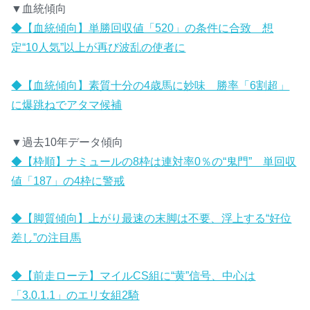
▼血統傾向
◆【血統傾向】単勝回収値「520」の条件に合致 想
定“10人気”以上が再び波乱の使者に
◆【血統傾向】素質十分の4歳馬に妙味 勝率「6割超」
に爆跳ねでアタマ候補
▼過去10年データ傾向
◆【枠順】ナミュールの8枠は連対率0％の“鬼門” 単回収
値「187」の4枠に警戒
◆【脚質傾向】上がり最速の末脚は不要、浮上する“好位
差し”の注目馬
◆【前走ローテ】マイルCS組に“黄”信号、中心は
「3.0.1.1」のエリ女組2騎