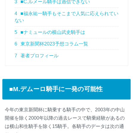
3
■C.ルメール騎手は過信できない
4
■福永祐一騎手もそこまで人気に応えられてい
ない
5
■ナミュールの横山武史騎手は
6
東京新聞杯2023予想コラム一覧
7
著者プロフィール
■M.デムーロ騎手に一発の可能性
今年の東京新聞杯に騎乗する騎手の中で、2003年の中山
開催を除く2000年以降の過去レースで騎乗経験があるの
は横山和生騎手を除く15騎手。各騎手のデータは次の通