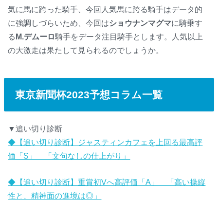
気に馬に跨った騎手、今回人気馬に跨る騎手はデータ的
に強調しづらいため、今回は
ショウナンマグマ
に騎乗す
る
M.デムーロ
騎手をデータ注目騎手とします。人気以上
の大激走は果たして見られるのでしょうか。
東京新聞杯2023予想コラム一覧
▼追い切り診断
◆【追い切り診断】ジャスティンカフェを上回る最高評
価「S」 「文句なしの仕上がり」
◆【追い切り診断】重賞初Vへ高評価「A」 「高い操縦
性と、精神面の進境は◎」