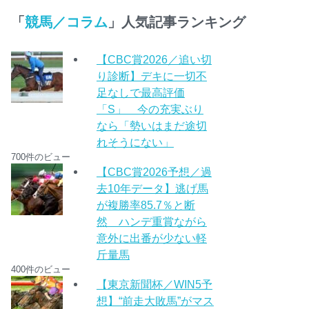
「
競馬／コラム
」人気記事ランキング
【CBC賞2026／追い切
り診断】デキに一切不
足なしで最高評価
「S」 今の充実ぶり
なら「勢いはまだ途切
れそうにない」
700件のビュー
【CBC賞2026予想／過
去10年データ】逃げ馬
が複勝率85.7％と断
然 ハンデ重賞ながら
意外に出番が少ない軽
斤量馬
400件のビュー
【東京新聞杯／WIN5予
想】“前走大敗馬”がマス