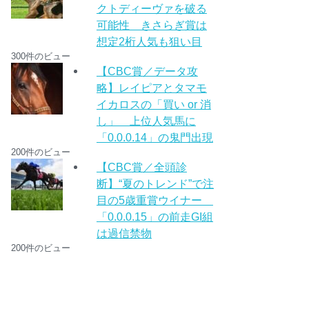
クトディーヴァを破る
可能性 きさらぎ賞は
想定2桁人気も狙い目
300件のビュー
【CBC賞／データ攻
略】レイピアとタマモ
イカロスの「買い or 消
し」 上位人気馬に
「0.0.0.14」の鬼門出現
200件のビュー
【CBC賞／全頭診
断】“夏のトレンド”で注
目の5歳重賞ウイナー
「0.0.0.15」の前走GI組
は過信禁物
200件のビュー