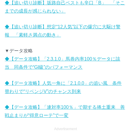
◆【追い切り診断】坂路自己ベストも辛口「B」 「そこ
までの成長が感じられない」
◆【追い切り診断】想定“12人気”以下の爆穴に大駆け警
報 「素軽さ満点の動き」
▼データ攻略
◆【データ攻略】「2.3.1.0」馬券内率100％データに該
当 同条件で“GI級”のパフォーマンス
◆【データ攻略】人気一角に「2.1.0.0」の追い風 条件
替わりで“リベンジV”のチャンス到来
◆【データ攻略】「連対率100％」で期する捲土重来 善
戦止まりが“得意ローテ”で一変
Advertisement