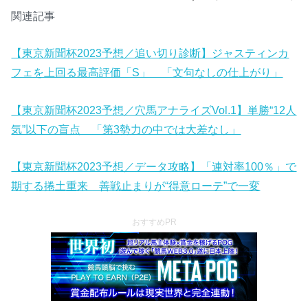
関連記事
【東京新聞杯2023予想／追い切り診断】ジャスティンカ
フェを上回る最高評価「S」 「文句なしの仕上がり」
【東京新聞杯2023予想／穴馬アナライズVol.1】単勝“12人
気”以下の盲点 「第3勢力の中では大差なし」
【東京新聞杯2023予想／データ攻略】「連対率100％」で
期する捲土重来 善戦止まりが“得意ローテ”で一変
おすすめPR