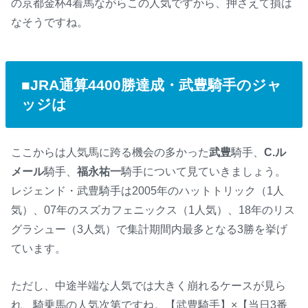
の京都金杯4着馬ながらこの人気ですから、押さえて損は
なそうですね。
■JRA通算4400勝達成・武豊騎手のジャ
ッジは
ここからは人気馬に跨る機会の多かった
武豊
騎手、
C.ル
メール
騎手、
福永祐一
騎手について見ていきましょう。
レジェンド・武豊騎手は2005年のハットトリック（1人
気）、07年のスズカフェニックス（1人気）、18年のリス
グラシュー（3人気）で集計期間内最多となる3勝を挙げ
ています。
ただし、中途半端な人気では大きく崩れるケースが見ら
れ、騎乗馬の人気次第ですね。【武豊騎手】×【当日3番