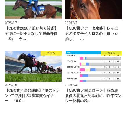
2026.8.7
2026.8.7
【CBC賞2026／追い切り診断】
【CBC賞／データ攻略】レイピ
デキに一切不足なしで最高評価
アとタマモイカロスの「買い or
「S」 今…
消し」 …
コラム
コラム
2026.8.6
2026.8.4
【CBC賞／全頭診断】“夏のトレ
【CBC賞／前走ローテ】該当馬
ンド”で注目の5歳重賞ウイナ
最多の北九州記念組に、昨年ワン
ー 「0.0…
ツー決着の函…