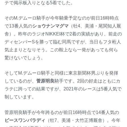
テで掲示板入りとなる5着でした。
そのM.デムーロ騎手が今年騎乗予定なのが前日16時時点
で13番人気の
ショウナンマグマ
（牡4、美浦・尾関知人厩
舎）。昨年のラジオNIKKEI杯で2着の実績があり、前走の
ディセンバーSを勝って臨む同馬ですが、当日もフタ桁人
気止まりとなりそう。この鞍上なら一発があっても何ら
驚けないでしょう。
そしてM.デムーロ騎手と同様に東京新聞杯男ぶりを発揮
しているのが、
菅原明良
騎手です。2回の好走はともにカ
ラテに跨っての結果ですが、2021年のレースは5番人気で
制しています。
菅原明良騎手が今年跨るのが前日16時時点で14番人気の
ピースワンパラディ
（牡7、美浦・大竹正博厩舎）。今年