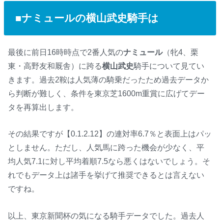
■ナミュールの横山武史騎手は
最後に前日16時時点で2番人気の
ナミュール
（牝4、栗
東・高野友和厩舎）に跨る
横山武史
騎手について見てい
きます。過去2鞍は人気薄の騎乗だったため過去データか
ら判断が難しく、条件を東京芝1600m重賞に広げてデー
タを再算出します。
その結果ですが【0.1.2.12】の連対率6.7％と表面上はパッ
としません。ただし、人気馬に跨った機会が少なく、平
均人気7.1に対し平均着順7.5なら悪くはないでしょう。そ
れでもデータ上は諸手を挙げて推奨できるとは言えない
ですね。
以上、東京新聞杯の気になる騎手データでした。過去人