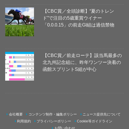
【CBC賞／全頭診断】“夏のトレン
ド”で注目の5歳重賞ウイナー
「0.0.0.15」の前走GI組は過信禁物
【CBC賞／前走ローテ】該当馬最多の
北九州記念組に、昨年ワンツー決着の
函館スプリントS組が中心
会社概要
コンテンツ制作・編集ポリシー
ニュース提供先について
利用規約
プライバシーポリシー
Cookie等ガイドライン
お問い合わせ