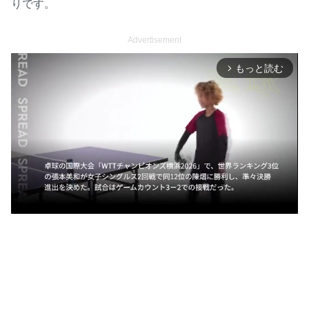
りです。
Advertisement
もっと読む
arrow_forward_ios
M
u
t
e