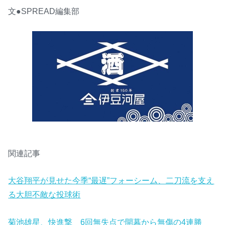
文●SPREAD編集部
関連記事
大谷翔平が見せた今季“最遅”フォーシーム、二刀流を支え
る大胆不敵な投球術
菊池雄星、快進撃 6回無失点で開幕から無傷の4連勝