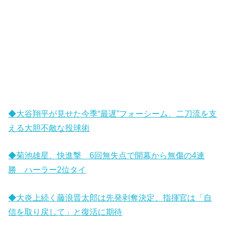
◆大谷翔平が見せた今季“最遅”フォーシーム、二刀流を支
える大胆不敵な投球術
◆菊池雄星、快進撃 6回無失点で開幕から無傷の4連
勝 ハーラー2位タイ
◆大炎上続く藤浪晋太郎は先発剥奪決定、指揮官は「自
信を取り戻して」と復活に期待