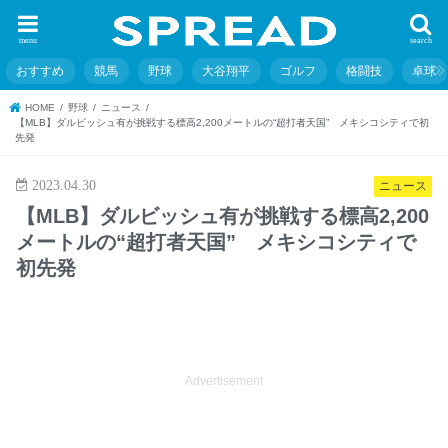
menu
search
おすすめ
競馬
野球
大谷翔平
ゴルフ
格闘技
卓球
HOME
野球
ニュース
【MLB】ダルビッシュ有が挑戦する標高2,200メートルの“超打者天国” メキシコシティで初
先発
2023.04.30
ニュース
【MLB】ダルビッシュ有が挑戦する標高2,200
メートルの“超打者天国” メキシコシティで
初先発
Advertisement