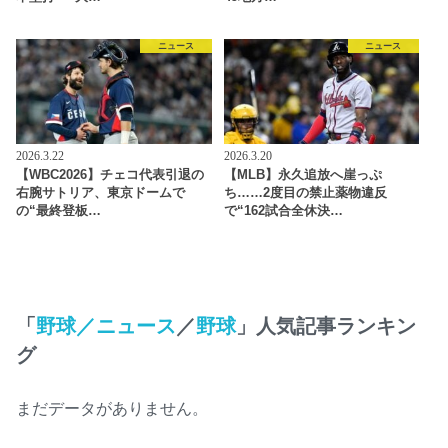
ニュース
ニュース
2026.3.22
2026.3.20
【WBC2026】チェコ代表引退の
【MLB】永久追放へ崖っぷ
右腕サトリア、東京ドームで
ち……2度目の禁止薬物違反
の“最終登板…
で“162試合全休決…
「
野球／ニュース
／
野球
」人気記事ランキン
グ
まだデータがありません。