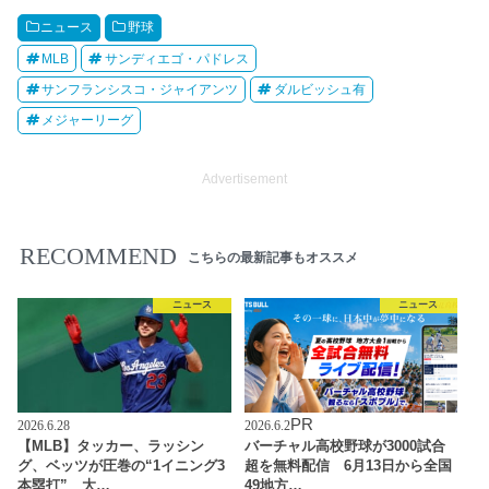
ニュース
野球
MLB
サンディエゴ・パドレス
サンフランシスコ・ジャイアンツ
ダルビッシュ有
メジャーリーグ
Advertisement
RECOMMEND
こちらの最新記事もオススメ
ニュース
ニュース
PR
2026.6.28
2026.6.2
【MLB】タッカー、ラッシン
バーチャル高校野球が3000試合
グ、ベッツが圧巻の“1イニング3
超を無料配信 6月13日から全国
本塁打” 大…
49地方…