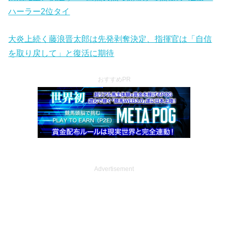
ハーラー2位タイ
大炎上続く藤浪晋太郎は先発剥奪決定、指揮官は「自信
を取り戻して」と復活に期待
おすすめPR
Advertisement