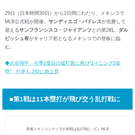
29日（日本時間30日）から2日間にわたり、メキシコで
MLB公式戦が開催。
サンディエゴ・パドレス
が先勝して
迎える
サンフランシスコ・ジャイアンツ
との第2戦、
ダル
ビッシュ有
がキャリア初となるメキシコでの登板に臨
む。
◆大谷翔平、今季2度目の猛打賞に再び“1イニング2盗
塁” 打率も.292に急上昇
■第1戦は11本塁打が飛び交う乱打戦に
首都メキシコシティでの初戦は乱打戦に（C）MLB