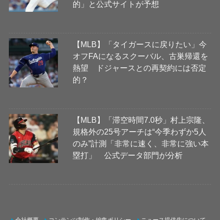
的」と公式サイトが予想
【MLB】「タイガースに戻りたい」今
オフFAになるスクーバル、古巣帰還を
熱望 ドジャースとの再契約には否定
的？
【MLB】「滞空時間7.0秒」村上宗隆、
規格外の25号アーチは“今季わずか5人
のみ”計測「非常に速く、非常に強い本
塁打」 公式データ部門が分析