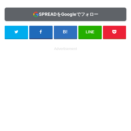
SPREADをGoogleでフォロー
LINE
Advertisement