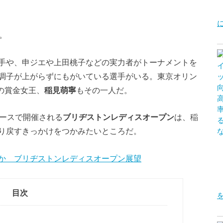
。
手や、申ジエや上田桃子などの実力者がトーナメントを
調子が上がらずにもがいている選手がいる。東京オリン
ンの賞金女王、
稲見萌寧
もその一人だ。
コースで開催される
ブリヂストンレディスオープン
は、稲
り戻すきっかけをつかみたいところだ。
か ブリヂストンレディスオープン展望
目次