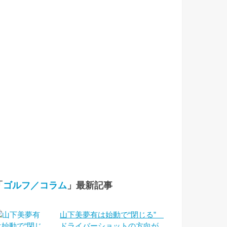
「
ゴルフ／コラム
」最新記事
山下美夢有は始動で“閉じる”
ドライバーショットの方向が