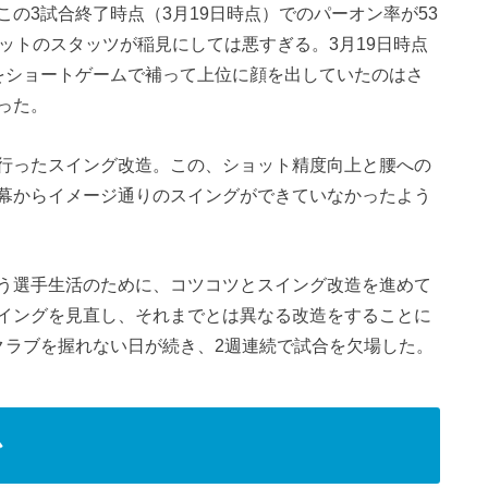
の3試合終了時点（3月19日時点）でのパーオン率が53
ットのスタッツが稲見にしては悪すぎる。3月19日時点
をショートゲームで補って上位に顔を出していたのはさ
った。
行ったスイング改造。この、ショット精度向上と腰への
幕からイメージ通りのスイングができていなかったよう
う選手生活のために、コツコツとスイング改造を進めて
イングを見直し、それまでとは異なる改造をすることに
クラブを握れない日が続き、2週連続で試合を欠場した。
か