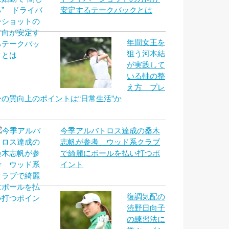
安定するテークバックとは
年間女王を
狙う河本結
が実践して
いる軸の整
え方 プレ
ーの質向上のポイントは“日常生活”か
今季アルバトロス達成の桑木
志帆が参考 ウッド系クラブ
で綺麗にボールを払い打つポ
イント
復調気配の
渋野日向子
の練習法に