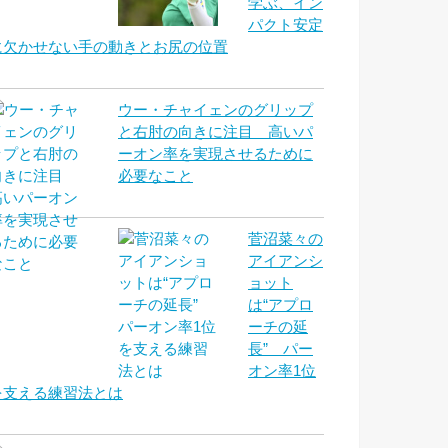
学ぶ、イン
パクト安定
に欠かせない手の動きとお尻の位置
ウー・チャイェンのグリップ
と右肘の向きに注目 高いパ
ーオン率を実現させるために
必要なこと
菅沼菜々の
アイアンシ
ョット
は“アプロ
ーチの延
長” パー
オン率1位
を支える練習法とは