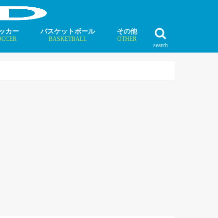
ッカー
バスケットボール
その他
OCCER
BASKETBALL
OTHER
search
最新記事
最新記事
最新記事
最新記事
最新記事
最新記事
最新記事
最新記事
最新記事
ュース
ラム
ンタビュー
ニュース
コラム
インタビュー
ボクシング
ラグビー
テニス
モータースポーツ
ダンス
フィギュアスケート
水泳
陸上競技
その他競技