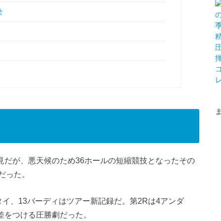
染
稲見だが、悪天候のため36ホールの短縮競技となったその
だった。
タイ、13バーディはツアー新記録だ。第2Rは4アンダ
打差をつける圧勝劇だった。