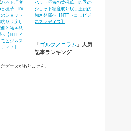
パット巧者の菅楓華、昨季の
ショット精度取り戻し圧倒的
強さ発揮へ【NTTドコモビジ
ネスレディス】
「
ゴルフ／コラム
」人気
記事ランキング
まだデータがありません。