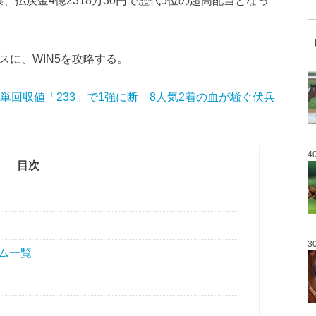
払戻金4億2318万30円で歴代5位の超高配当となっ
スに、WIN5を攻略する。
単回収値「233」で1強に断 8人気2着の血が騒ぐ伏兵
4
目次
3
ラム一覧