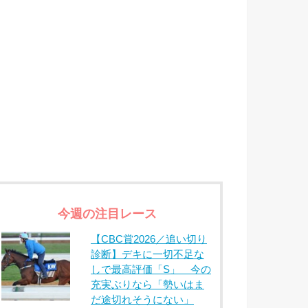
今週の注目レース
【CBC賞2026／追い切り
診断】デキに一切不足な
しで最高評価「S」 今の
充実ぶりなら「勢いはま
だ途切れそうにない」