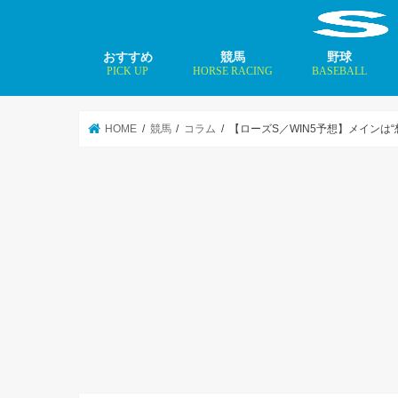
おすすめ
競馬
野球
PICK UP
HORSE RACING
BASEBALL
ニュース
コラム
インタビュー
矢田修 最新記事
MLBトップ投手を
HOME
競馬
コラム
【ローズS／WIN5予想】メインは