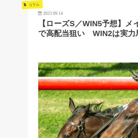
コラム
2023.09.14
【ローズS／WIN5予想】メ
で高配当狙い WIN2は実