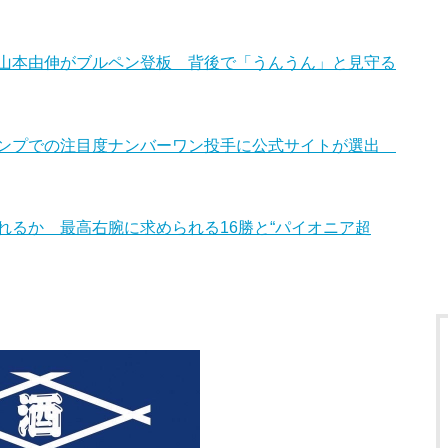
山本由伸がブルペン登板 背後で「うんうん」と見守る
ャンプでの注目度ナンバーワン投手に公式サイトが選出
れるか 最高右腕に求められる16勝と“パイオニア超