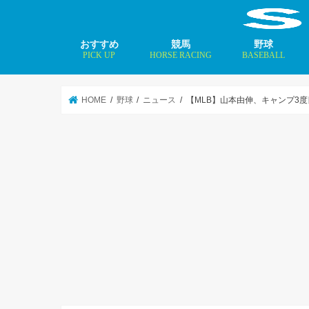
おすすめ
競馬
野球
PICK UP
HORSE RACING
BASEBALL
ニュース
コラム
インタビュー
矢田修 最新記事
MLBトップ投手を
HOME
野球
ニュース
【MLB】山本由伸、キャンプ3