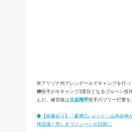
米アリゾナ州グレンデールでキャンプを行っ
伸
投手が今キャンプ3度目となるブルペン投
んだ。練習後は
大谷翔平
投手のフリー打撃を
◆【画像あり】「豪華2ショット」山本由伸
球談議と思しきワンシーンが話題に