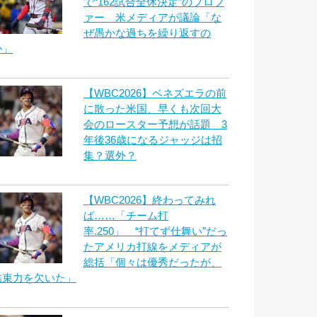
で“162試合全休決定”のプロフ
ァー 米メディアが議論「な
ぜ愚かな過ちを繰り返すの
か」
【WBC2026】ベネズエラの前
に散った米国、早くも次回大
会のロースター予想が話題 3
年後36歳になるジャッジは招
集？選外？
【WBC2026】終わってみれ
ば……「チーム打
率.250」 “打てず仕舞い”だっ
たアメリカ打線をメディアが
総括「個々は優秀だったが、
結束力を欠いた」