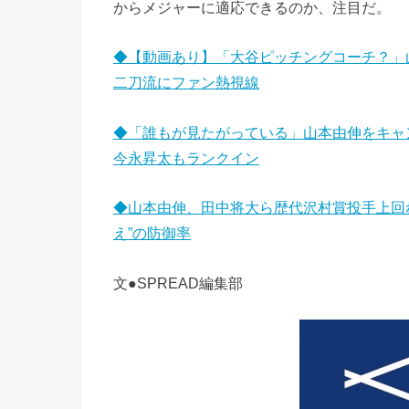
からメジャーに適応できるのか、注目だ。
◆【動画あり】「大谷ピッチングコーチ？」
二刀流にファン熱視線
◆「誰もが見たがっている」山本由伸をキ
今永昇太もランクイン
◆山本由伸、田中将大ら歴代沢村賞投手上回
え”の防御率
文●SPREAD編集部