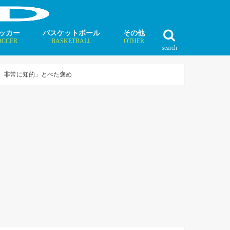
ッカー
バスケットボール
その他
OCCER
BASKETBALL
OTHER
search
最新記事
最新記事
最新記事
最新記事
最新記事
最新記事
最新記事
最新記事
最新記事
ュース
ラム
ンタビュー
ニュース
コラム
インタビュー
ボクシング
ラグビー
テニス
モータースポーツ
ダンス
フィギュアスケート
水泳
陸上競技
その他競技
り、非常に知的」とべた褒め