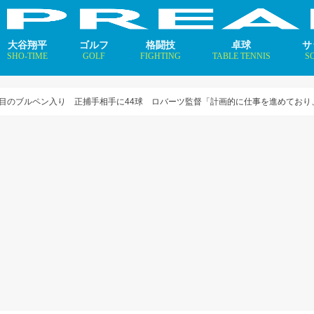
大谷翔平
ゴルフ
格闘技
卓球
サ
SHO-TIME
GOLF
FIGHTING
TABLE TENNIS
S
支えるメソッド×AI
ニュース
コラム
インタビュー
ニュース
コラム
平野美宇 プロフィール／
早田ひな プロフィール／
張本美和 プロフィール／
伊藤美誠 プロフィール／
大藤沙月 プロフィール／
長﨑美柚 プロフィール／
木原美悠 プロフィール／
張本智和 プロフィール／
戸上隼輔 プロフィール／
ニ
コ
イ
度目のブルペン入り 正捕手相手に44球 ロバーツ監督「計画的に仕事を進めてお