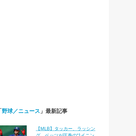
「
野球／ニュース
」最新記事
【MLB】タッカー、ラッシン
グ、ベッツが圧巻の“1イニン