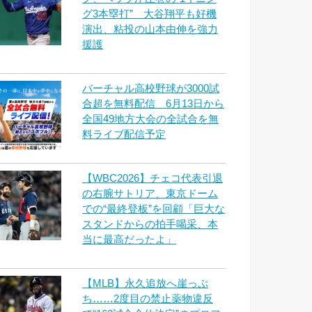
グ3本塁打” 大谷翔平も好機
演出、粘投の山本由伸を強力
援護
バーチャル高校野球が3000試
合超を無料配信 6月13日から
全国49地方大会の全試合を無
料ライブ配信予定
【WBC2026】チェコ代表引退
の右腕サトリア、東京ドーム
での“最終登板”を回顧「巨大な
スタンドからの拍手喝采、本
当に最高だったよ」
【MLB】永久追放へ崖っぷ
ち……2度目の禁止薬物違反