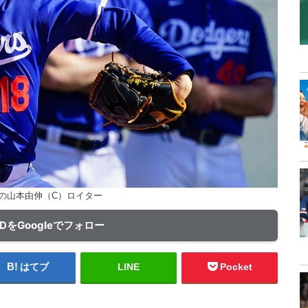
の山本由伸（C）ロイター
ADをGoogleでフォロー
はてブ
LINE
Pocket