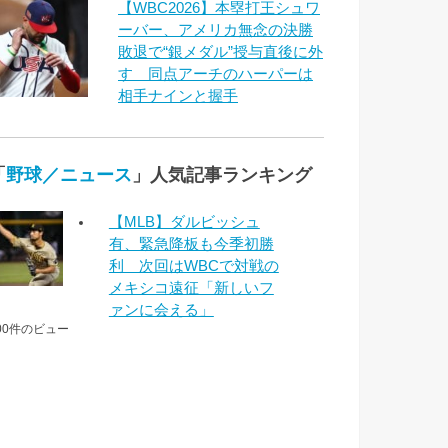
【WBC2026】本塁打王シュワ
ーバー、アメリカ無念の決勝
敗退で“銀メダル”授与直後に外
す 同点アーチのハーパーは
相手ナインと握手
「
野球／ニュース
」人気記事ランキング
【MLB】ダルビッシュ
有、緊急降板も今季初勝
利 次回はWBCで対戦の
メキシコ遠征「新しいフ
ァンに会える」
00件のビュー