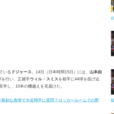
ている
ドジャース
。14日（日本時間15日）には、
山本由
球を行い、正捕手
ウィル・スミス
を相手に44球を投げ込
見学し、10本の柵越えを見届けた。
が真剣な表情で大谷翔平に質問？ロッカールームでの野