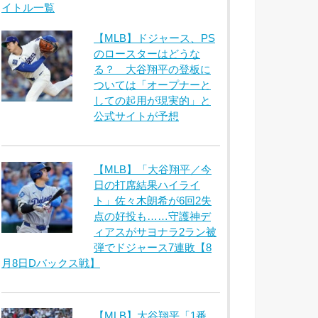
イトル一覧
【MLB】ドジャース、PS
のロースターはどうな
る？ 大谷翔平の登板に
ついては「オープナーと
しての起用が現実的」と
公式サイトが予想
【MLB】「大谷翔平／今
日の打席結果ハイライ
ト」佐々木朗希が6回2失
点の好投も……守護神デ
ィアスがサヨナラ2ラン被
弾でドジャース7連敗【8
月8日Dバックス戦】
【MLB】大谷翔平「1番