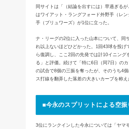
同サイトは「（結論を出すには）早過ぎるが
はワイアット・ラングフォード外野手（レン
手（ブリュワーズ）が1位に立った。
ナ・リーグの2位に入った山本について、同サ
れ以上ないほどひどかった。1回43球を投げ
ら復調し、ここ2回の先発では計10イニング
る」と評価。続けて「特に6日（同7日）の
の試合で8個の三振を奪ったが、そのうち4個
ス打線を翻弄した落差の大きいカーブを称え
■今永のスプリットによる空振り
3位にランクインした今永については「ヤマ