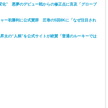
変化” 悪夢のデビュー戦からの修正点に言及「グローブ
ャー初勝利に公式賛辞 圧巻の5回8Kに「なぜ注目され
昇太の“人柄”を公式サイトが絶賛「普通のルーキーでは