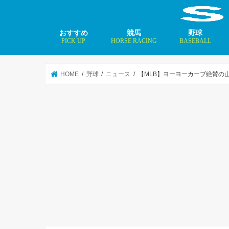
おすすめ
競馬
野球
PICK UP
HORSE RACING
BASEBALL
ニュース
コラム
インタビュー
矢田修 最新記事
MLBトップ投手を
HOME
野球
ニュース
【MLB】ヨーヨーカーブ絶賛の