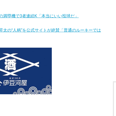
の満塁機で3者連続K「本当にいい投球だ」
昇太の“人柄”を公式サイトが絶賛「普通のルーキーでは