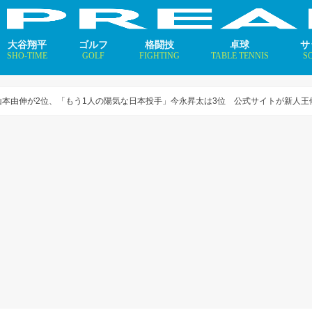
大谷翔平
ゴルフ
格闘技
卓球
サ
SHO-TIME
GOLF
FIGHTING
TABLE TENNIS
S
支えるメソッド×AI
ニュース
コラム
インタビュー
ニュース
コラム
平野美宇 プロフィール／
早田ひな プロフィール／
張本美和 プロフィール／
伊藤美誠 プロフィール／
大藤沙月 プロフィール／
長﨑美柚 プロフィール／
木原美悠 プロフィール／
張本智和 プロフィール／
戸上隼輔 プロフィール／
ニ
コ
イ
山本由伸が2位、「もう1人の陽気な日本投手」今永昇太は3位 公式サイトが新人王