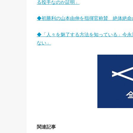
る投手なのか証明」
◆初勝利の山本由伸を指揮官称賛 絶体絶命
◆「人々を魅了する方法を知っている」今永
ない」
関連記事