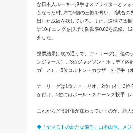
な日本人ルーキー投手はスプリッターとフォ
となった9打席で5個の三振を奪い、2試合の
出した成績を残している。また、速球では相手
計10イニングを投げて防御率0.00を記録。
介した。
投票結果は次の通りで、ア・リーグは1位の
ンジャーズ）、3位ジャクソン・ホリデイ内
ガース）、5位コルトン・カウザー外野手（
ナ・リーグは1位チョーリオ、2位山本、3位
が付け、5位にはポール・スキーンズ投手（
これからどう評価が変わっていくのか、新人
◆「ヤマモトの新たな傑作」山本由伸、メジ