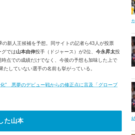
今季の新人王候補を予想。同サイトの記者ら43人が投票
ーグでは
山本由伸
投手（ドジャース）が2位、
今永昇太
投
現時点での成績だけでなく、今後の予想も加味した上で
果たしていない選手の名前も挙がっている。
変化” 悪夢のデビュー戦からの修正点に言及「グローブ
した山本