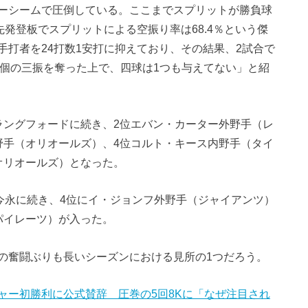
ーシームで圧倒している。ここまでスプリットが勝負球
先発登板でスプリットによる空振り率は68.4％という傑
打者を24打数1安打に抑えており、その結果、2試合で
12個の三振を奪った上で、四球は1つも与えてない」と紹
ラングフォードに続き、2位エバン・カーター外野手（レ
野手（オリオールズ）、4位コルト・キース内野手（タイ
オリオールズ）となった。
今永に続き、4位にイ・ジョンフ外野手（ジャイアンツ）
パイレーツ）が入った。
の奮闘ぶりも長いシーズンにおける見所の1つだろう。
ャー初勝利に公式賛辞 圧巻の5回8Kに「なぜ注目され