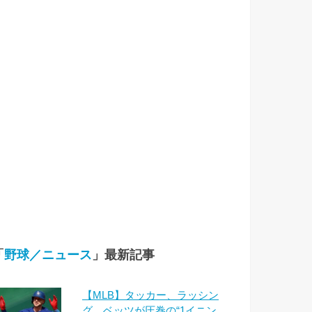
「
野球／ニュース
」最新記事
【MLB】タッカー、ラッシン
グ、ベッツが圧巻の“1イニン