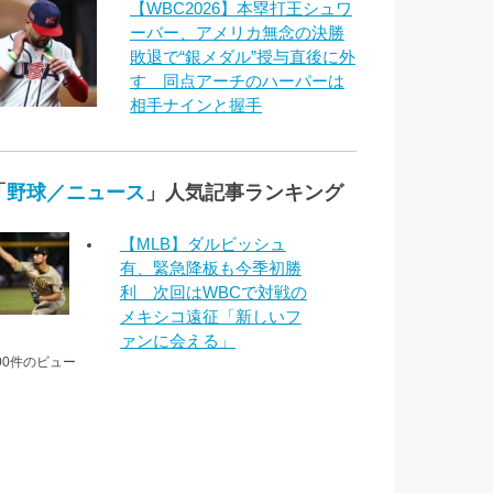
【WBC2026】本塁打王シュワ
ーバー、アメリカ無念の決勝
敗退で“銀メダル”授与直後に外
す 同点アーチのハーパーは
相手ナインと握手
「
野球／ニュース
」人気記事ランキング
【MLB】ダルビッシュ
有、緊急降板も今季初勝
利 次回はWBCで対戦の
メキシコ遠征「新しいフ
ァンに会える」
00件のビュー