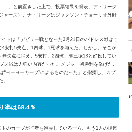
……」と前置きした上で、投票結果を発表。ア・リーグ
ジャーズ）、ナ・リーグはジャクソン・チョーリオ外野
イトは「デビュー戦となった3月21日のパドレス戦はこ
て4安打5失点、1四球、1死球を与えた。しかし、そこか
を無失点に抑え、5安打、2四球、奪三振13と好投してい
カブス戦は力強い内容だった。メジャー初勝利を挙げたこ
は“ヨーヨーカーブ”によるものだった」と指摘し、カブ
た。
1
率は68.4％
モトのカーブが打者を翻弄している一方、もう1人の陽気