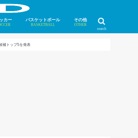
ッカー
バスケットボール
その他
OCCER
BASKETBALL
OTHER
search
最新記事
最新記事
最新記事
最新記事
最新記事
最新記事
最新記事
最新記事
最新記事
ュース
ラム
ンタビュー
ニュース
コラム
インタビュー
ボクシング
ラグビー
テニス
モータースポーツ
ダンス
フィギュアスケート
水泳
陸上競技
その他競技
候補トップ5を発表