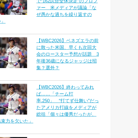
で“162試合全休決定”のプロフ
ァー 米メディアが議論「な
ぜ愚かな過ちを繰り返すの
か」
【WBC2026】ベネズエラの前
に散った米国、早くも次回大
会のロースター予想が話題 3
年後36歳になるジャッジは招
集？選外？
【WBC2026】終わってみれ
ば……「チーム打
率.250」 “打てず仕舞い”だっ
たアメリカ打線をメディアが
総括「個々は優秀だったが、
結束力を欠いた」