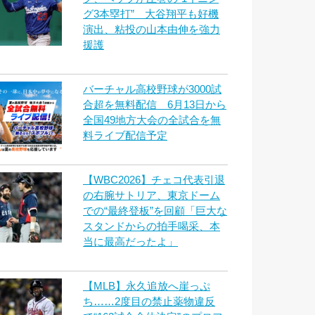
グ3本塁打” 大谷翔平も好機
演出、粘投の山本由伸を強力
援護
バーチャル高校野球が3000試
合超を無料配信 6月13日から
全国49地方大会の全試合を無
料ライブ配信予定
【WBC2026】チェコ代表引退
の右腕サトリア、東京ドーム
での“最終登板”を回顧「巨大な
スタンドからの拍手喝采、本
当に最高だったよ」
【MLB】永久追放へ崖っぷ
ち……2度目の禁止薬物違反