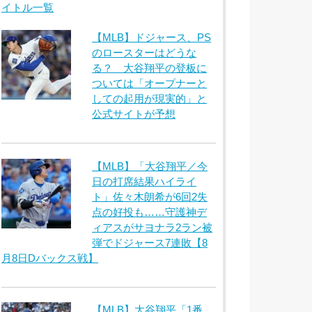
イトル一覧
【MLB】ドジャース、PS
のロースターはどうな
る？ 大谷翔平の登板に
ついては「オープナーと
しての起用が現実的」と
公式サイトが予想
【MLB】「大谷翔平／今
日の打席結果ハイライ
ト」佐々木朗希が6回2失
点の好投も……守護神デ
ィアスがサヨナラ2ラン被
弾でドジャース7連敗【8
月8日Dバックス戦】
【MLB】大谷翔平「1番