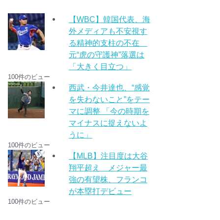
【WBC】韓国代表、海
外メディアも不安視す
る精神的支柱の不在
元“虎の守護神”落選は
「大きく目立つ」
100件のビュー
西武・今井達也、“感覚
を失わないこと”をテー
マに調整 「今の時期を
マイナスに捉えないよ
うに」
100件のビュー
【MLB】注目度は大谷
翔平超え メジャー最
強の有望株、フランコ
が本塁打デビュー
100件のビュー