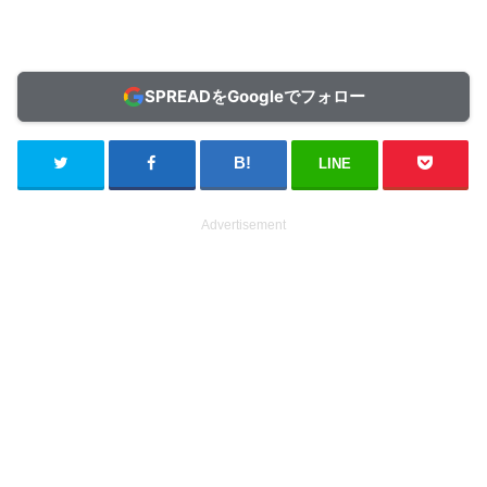
SPREADをGoogleでフォロー
LINE
Advertisement