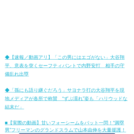
◆【速報／動画アリ】「この男にはエゴがない」大谷翔
平、意表を突くセーフティバントで内野安打 相手の守
備乱れ出塁
◆「孫にも語り継ぐだろう」サヨナラ打の大谷翔平を現
地メディアが各所で称賛 “ずぶ濡れ”姿も「ハリウッドな
結末だ」
■【実際の動画】甘いフォーシームをバット一閃！“満塁
男”フリーマンのグランドスラムで山本由伸を大量援護！