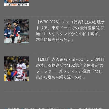
【WBC2026】チェコ代表引退の右腕サ
トリア、東京ドームでの“最終登板”を回
顧「巨大なスタンドからの拍手喝采、
本当に最高だったよ」
【MLB】永久追放へ崖っぷち……2度目
の禁止薬物違反で“162試合全休決定”の
プロファー 米メディアが議論「なぜ
愚かな過ちを繰り返すのか」