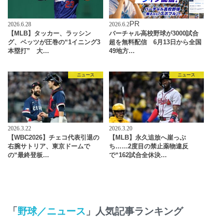
PR
2026.6.28
2026.6.2
【MLB】タッカー、ラッシン
バーチャル高校野球が3000試合
グ、ベッツが圧巻の“1イニング3
超を無料配信 6月13日から全国
本塁打” 大…
49地方…
ニュース
ニュース
2026.3.22
2026.3.20
【WBC2026】チェコ代表引退の
【MLB】永久追放へ崖っぷ
右腕サトリア、東京ドームで
ち……2度目の禁止薬物違反
の“最終登板…
で“162試合全休決…
「
野球／ニュース
」人気記事ランキング