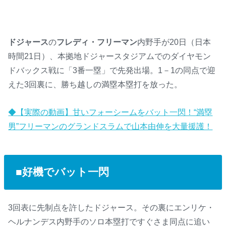
ドジャース
の
フレディ・フリーマン
内野手が20日（日本
時間21日）、本拠地ドジャースタジアムでのダイヤモン
ドバックス戦に「3番一塁」で先発出場。1－1の同点で迎
えた3回裏に、勝ち越しの満塁本塁打を放った。
◆【実際の動画】甘いフォーシームをバット一閃！“満塁
男”フリーマンのグランドスラムで山本由伸を大量援護！
■好機でバット一閃
3回表に先制点を許したドジャース。その裏にエンリケ・
ヘルナンデス内野手のソロ本塁打ですぐさま同点に追い