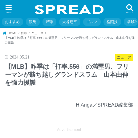
menu
search
おすすめ
競馬
野球
大谷翔平
ゴルフ
格闘技
卓球
HOME
野球
ニュース
【MLB】昨季は「打率.556」の満塁男、フリーマンが勝ち越しグランドスラム 山本由伸を強
力援護
2024.05.21
ニュース
【MLB】昨季は「打率.556」の満塁男、フリ
ーマンが勝ち越しグランドスラム 山本由伸
を強力援護
H.Ariga／SPREAD編集部
Advertisement