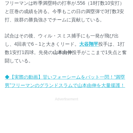
フリーマンは昨季満塁時の打率が.556（18打数10安打）
と圧巻の成績を誇る。今季もこの日の満塁弾で3打数3安
打、抜群の勝負強さでチームに貢献している。
試合はその後、ウィル・スミス捕手にも一発が飛び出
し、4回表で6－1と大きくリード。
大谷翔平
投手は、1打
数1安打1四球。先発の
山本由伸
投手がここまで1失点と奮
闘している。
◆【実際の動画】甘いフォーシームをバット一閃！“満塁
男”フリーマンのグランドスラムで山本由伸を大量援護！
Advertisement