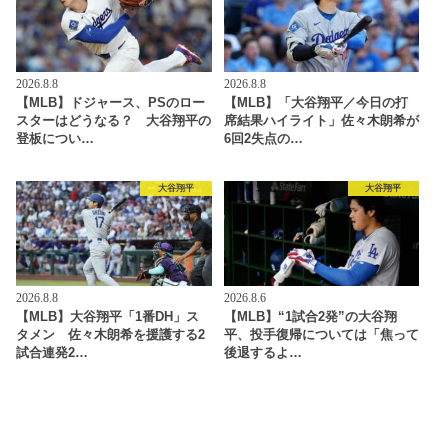
2026.8.8
2026.8.8
【MLB】ドジャース、PSのロー
【MLB】「大谷翔平／今日の打
スターはどうなる？ 大谷翔平の
席結果ハイライト」佐々木朗希が
登板につい…
6回2失点の…
大谷翔平
大谷翔平
2026.8.8
2026.8.6
【MLB】大谷翔平「1番DH」ス
【MLB】“1試合2発”の大谷翔
タメン 佐々木朗希を援護する2
平、投手復帰については「焦って
試合連発2…
後退するよ…