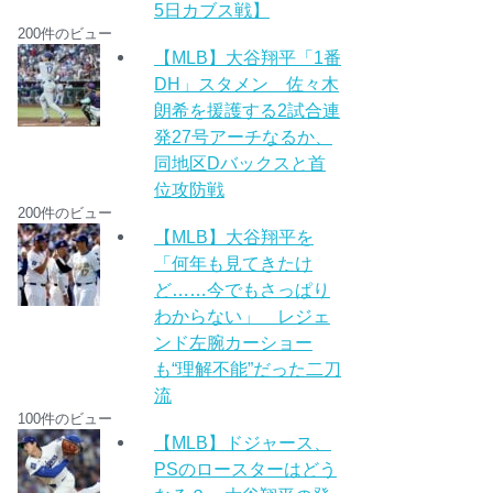
5日カブス戦】
200件のビュー
【MLB】大谷翔平「1番
DH」スタメン 佐々木
朗希を援護する2試合連
発27号アーチなるか、
同地区Dバックスと首
位攻防戦
200件のビュー
【MLB】大谷翔平を
「何年も見てきたけ
ど……今でもさっぱり
わからない」 レジェ
ンド左腕カーショー
も“理解不能”だった二刀
流
100件のビュー
【MLB】ドジャース、
PSのロースターはどう