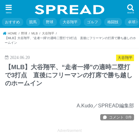
menu
search
おすすめ
競馬
野球
大谷翔平
ゴルフ
格闘技
卓球
HOME
野球
MLB
大谷翔平
【MLB】大谷翔平、“走者一掃”の適時二塁打で3打点 直後にフリーマンの打席で勝ち越しのホ
ームイン
2024.06.20
大谷翔平
【MLB】大谷翔平、“走者一掃”の適時二塁打
で3打点 直後にフリーマンの打席で勝ち越し
のホームイン
A.Kudo／SPREAD編集部
Advertisement