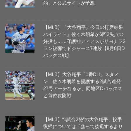
的」と公式サイトが予想
【MLB】「大谷翔平／今日の打席結果
ハイライト」佐々木朗希が6回2失点の
好投も……守護神ディアスがサヨナラ2
ラン被弾でドジャース7連敗【8月8日D
バックス戦】
【MLB】大谷翔平「1番DH」スタメ
ン 佐々木朗希を援護する2試合連発
27号アーチなるか、同地区Dバックス
と首位攻防戦
【MLB】“1試合2発”の大谷翔平、投手
復帰については「焦って後退するより