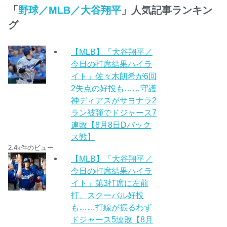
「
野球／MLB／大谷翔平
」人気記事ランキン
グ
【MLB】「大谷翔平／
今日の打席結果ハイラ
イト」佐々木朗希が6回
2失点の好投も……守護
神ディアスがサヨナラ2
ラン被弾でドジャース7
連敗【8月8日Dバック
ス戦】
2.4k件のビュー
【MLB】「大谷翔平／
今日の打席結果ハイラ
イト」第3打席に左前
打、スクーバル好投
も……打線が振るわず
ドジャース5連敗【8月