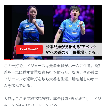
張本兄妹が見据える“アベック
Read More
V”への道のり 修羅場くぐる美
和は中国撃破へ「準備して挑
む」男子エース対決の智和は
この一打で、ドジャースは走者全員がホームに生還。3点
「そのままいくだけ」【WTTチ
差を一気に返す貴重な適時打を放った。なお、その後に
ャンピオンズ横浜2026】
フリーマンが適時打を放ち大谷も生還。勝ち越しのホー
ムを踏んでいる。
大谷はここまで2打数1安打。試合は2回表が終了し、ドジ
ャースが4－3とリードしている。