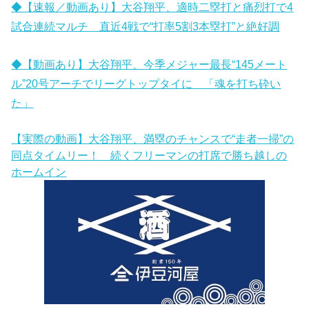
◆【速報／動画あり】大谷翔平、適時二塁打と痛烈打で4
試合連続マルチ 直近4戦で“打率5割3本塁打”と絶好調
◆【動画あり】大谷翔平、今季メジャー最長“145メート
ル”20号アーチでリーグトップタイに 「魂を打ち砕い
た」
【実際の動画】大谷翔平、満塁のチャンスで“走者一掃”の
同点タイムリー！ 続くフリーマンの打席で勝ち越しの
ホームイン