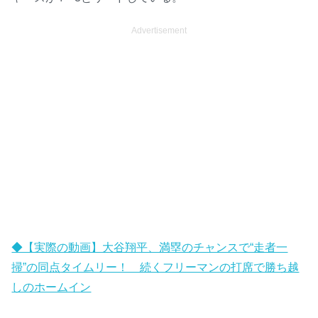
Advertisement
◆【実際の動画】大谷翔平、満塁のチャンスで“走者一
掃”の同点タイムリー！ 続くフリーマンの打席で勝ち越
しのホームイン