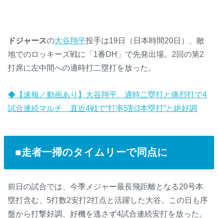
ドジャース
の
大谷翔平
投手は19日（日本時間20日）、敵
地でのロッキーズ戦に「1番DH」で先発出場。2回の第2
打席に左中間への適時打二塁打を放った。
◆【速報／動画あり】大谷翔平、適時二塁打と痛烈打で4
試合連続マルチ 直近4戦で“打率5割3本塁打”と絶好調
■走者一掃のタイムリーで同点に
前日の試合では、今季メジャー最長飛距離となる20号本
塁打含む、5打数2安打2打点と活躍した大谷。この日も序
盤から打撃好調、好機を逃さず4試合連続安打を放った。