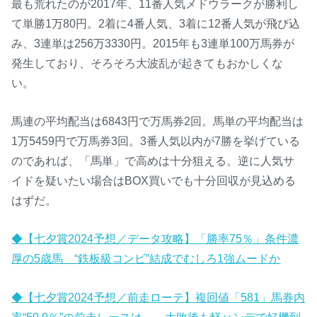
最も荒れたのが2017年、11番人気メドウラークが勝利し
て単勝1万80円。2着に4番人気、3着に12番人気が飛び込
み、3連単は256万3330円。2015年も3連単100万馬券が
発生しており、そろそろ大波乱が起きてもおかしくな
い。
馬連の平均配当は6843円で万馬券2回。馬単の平均配当は
1万5459円で万馬券3回。3番人気以内が7勝を挙げている
のであれば、「馬単」で高めは十分狙える。逆に人気サ
イドを疑いたい場合はBOX買いでも十分回収が見込める
はずだ。
◆【七夕賞2024予想／データ攻略】「勝率75％」条件濃
厚の5歳馬 “鉄板級コンビ”結成でむしろ1強ムードか
◆【七夕賞2024予想／前走ローテ】複回値「581」馬券内
率“50.0％”の前走レースは……大敗後も軽ハンデで好機到