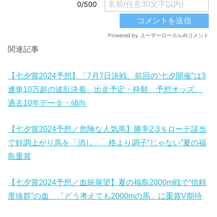
関連記事
【七夕賞2024予想】「7月7日決戦、前回の“七夕開催”は3
連単10万超の波乱決着」出走予定・枠順、予想オッズ、
過去10年データ・傾向
【七夕賞2024予想／危険な人気馬】勝率2.3％ローテ該当
で好調上がり馬を「消し」 格より調子“じゃない”夏の福
島重賞
【七夕賞2024予想／血統展望】夏の福島2000m戦で“信頼
度抜群”の血 「どう考えても2000mの馬」に重賞V期待