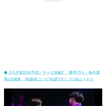
Advertisement
◆【七夕賞2024予想／データ攻略】「勝率75％」条件濃
厚の5歳馬 “鉄板級コンビ”結成でむしろ1強ムードか