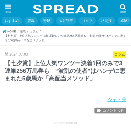
menu
search
おすすめ
競馬
野球
大谷翔平
ゴルフ
格闘技
卓球
HOME
競馬
コラム
【七夕賞】上位人気ワンツー決着1回のみで3連単256万馬券も “波乱の使者”はハンデに恵ま
れた5歳馬か「高配当メソッド」
2024.07.03
コラム
【七夕賞】上位人気ワンツー決着1回のみで3
連単256万馬券も “波乱の使者”はハンデに恵
まれた5歳馬か「高配当メソッド」
シャト美
Advertisement