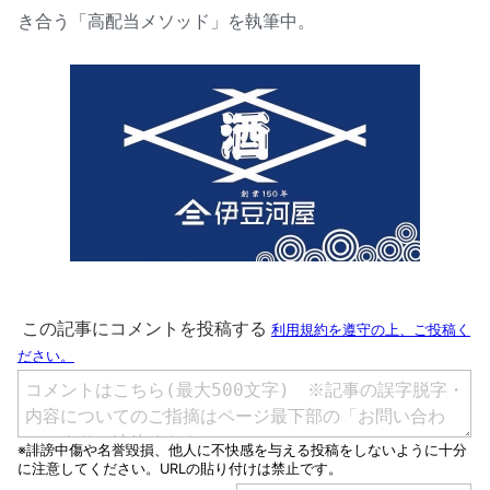
き合う「高配当メソッド」を執筆中。