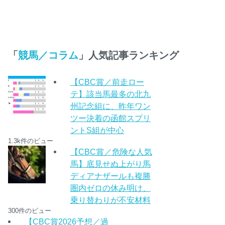
「
競馬／コラム
」人気記事ランキング
【CBC賞／前走ロー
テ】該当馬最多の北九
州記念組に、昨年ワン
ツー決着の函館スプリ
ントS組が中心
1.3k件のビュー
【CBC賞／危険な人気
馬】底見せぬ上がり馬
ディアナザールも複勝
圏内ゼロの休み明け、
乗り替わりが不安材料
300件のビュー
【CBC賞2026予想／過