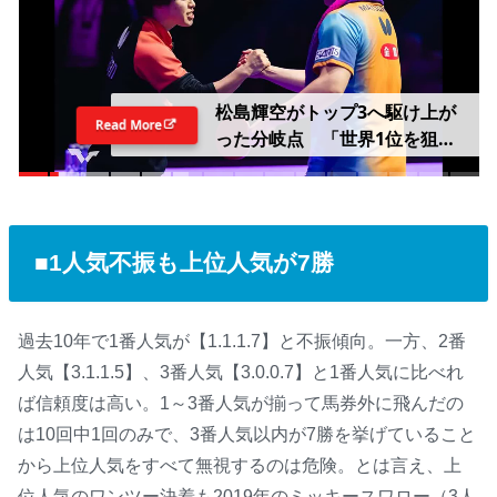
松島輝空がトップ3へ駆け上が
Read More
った分岐点 「世界1位を狙わ
ないのなら一緒にいない」コー
チが語るサウスポーの進化の理
由
■1人気不振も上位人気が7勝
過去10年で1番人気が【1.1.1.7】と不振傾向。一方、2番
人気【3.1.1.5】、3番人気【3.0.0.7】と1番人気に比べれ
ば信頼度は高い。1～3番人気が揃って馬券外に飛んだの
は10回中1回のみで、3番人気以内が7勝を挙げていること
から上位人気をすべて無視するのは危険。とは言え、上
位人気のワンツー決着も2019年のミッキースワロー（3人