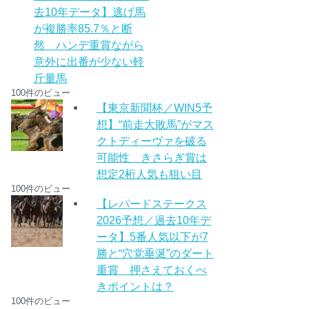
去10年データ】逃げ馬
が複勝率85.7％と断
然 ハンデ重賞ながら
意外に出番が少ない軽
斤量馬
100件のビュー
【東京新聞杯／WIN5予
想】“前走大敗馬”がマス
クトディーヴァを破る
可能性 きさらぎ賞は
想定2桁人気も狙い目
100件のビュー
【レパードステークス
2026予想／過去10年デ
ータ】5番人気以下が7
勝と“穴党垂涎”のダート
重賞 押さえておくべ
きポイントは？
100件のビュー