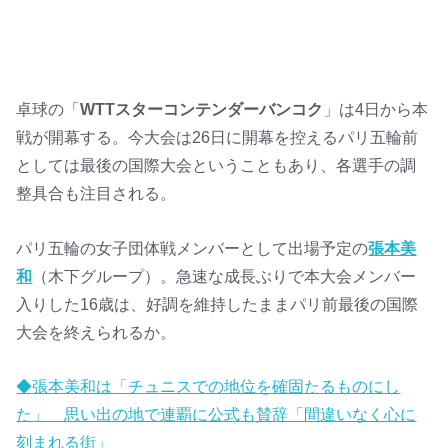
卓球の「
WTTスターコンテンダーバンコク
」は4日から本
戦が開幕する。今大会は26日に開幕を控えるパリ五輪前
としては最後の国際大会ということもあり、各選手の調
整具合も注目される。
パリ五輪の女子団体戦メンバーとして出場予定の
張本美
和
（木下グループ）。急速な成長ぶりで本大会メンバー
入りした16歳は、好調を維持したままパリ前最後の国際
大会を終えられるか。
◆張本美和は「チュニスでの地位を確固たるものにし
た」 思い出の地で連覇に公式も賛辞「間違いなく心に
刻まれる街」