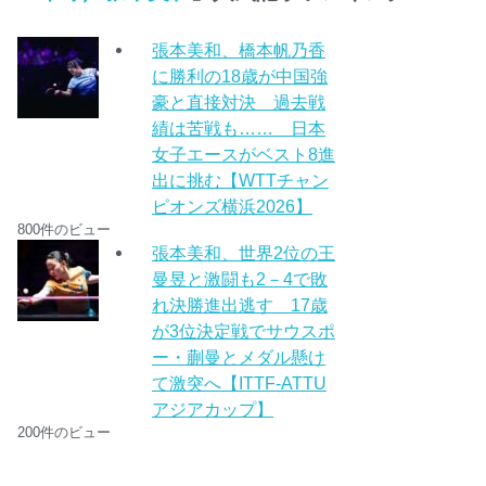
張本美和、橋本帆乃香
に勝利の18歳が中国強
豪と直接対決 過去戦
績は苦戦も…… 日本
女子エースがベスト8進
出に挑む【WTTチャン
ピオンズ横浜2026】
800件のビュー
張本美和、世界2位の王
曼昱と激闘も2－4で敗
れ決勝進出逃す 17歳
が3位決定戦でサウスポ
ー・蒯曼とメダル懸け
て激突へ【ITTF-ATTU
アジアカップ】
200件のビュー