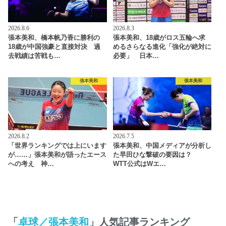
2026.8.6
2026.8.3
張本美和、橋本帆乃香に勝利の
張本美和、18歳がロス五輪へ求
18歳が中国強豪と直接対決 過
めるさらなる進化「強化が絶対に
去戦績は苦戦も…
必要」 日本…
張本美和
張本美和
2026.8.2
2026.7.5
「世界ランキングでは上にいます
張本美和、中国メディアが分析し
が……」張本美和が語ったエース
た早田ひな撃破の要因は？
への考え 神…
WTT公式はWエ…
「
卓球／張本美和
」人気記事ランキング