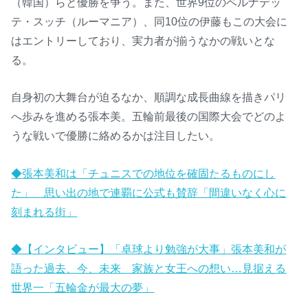
（韓国）らと優勝を争う。また、世界9位のベルナデッ
テ・スッチ（ルーマニア）、同10位の伊藤もこの大会に
はエントリーしており、実力者が揃うなかの戦いとな
る。
自身初の大舞台が迫るなか、順調な成長曲線を描きパリ
へ歩みを進める張本美。五輪前最後の国際大会でどのよ
うな戦いで優勝に絡めるかは注目したい。
◆張本美和は「チュニスでの地位を確固たるものにし
た」 思い出の地で連覇に公式も賛辞「間違いなく心に
刻まれる街」
◆【インタビュー】「卓球より勉強が大事」張本美和が
語った過去、今、未来 家族と女王への想い…見据える
世界一「五輪金が最大の夢」