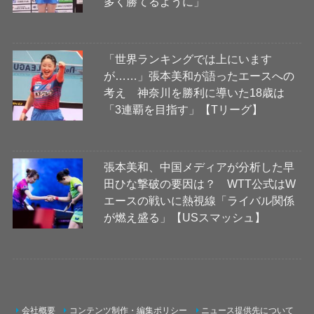
多く勝てるように」
「世界ランキングでは上にいます
が……」張本美和が語ったエースへの
考え 神奈川を勝利に導いた18歳は
「3連覇を目指す」【Tリーグ】
張本美和、中国メディアが分析した早
田ひな撃破の要因は？ WTT公式はW
エースの戦いに熱視線「ライバル関係
が燃え盛る」【USスマッシュ】
会社概要
コンテンツ制作・編集ポリシー
ニュース提供先について