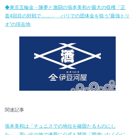
◆東京五輪金・陳夢と激闘の張本美和が最大の収穫「正
直4回目の対戦で……」 パリでの団体金を狙う“最強トリ
オ”の現在地
関連記事
張本美和は「チュニスでの地位を確固たるものにし
た」 思い出の地で連覇に公式も賛辞「間違いなく心に