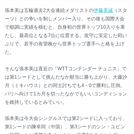
張本美は五輪過去2大会連続メダリストの
伊藤美誠
（スタ
ーツ）との争いを制しメンバー入り。その後も国際大会
で順調に実績を積むと、自身初の世界トップ10入りを果
たし、最高位となる7位に位置する。攻守に安定した戦い
ぶりで、若手の有望株から世界トップ選手へと格を上げ
た。
そんな張本美は直近の「WTTコンテンダー チュニス」で
は第1シードとして挑んだなか順当に勝ち上がり、大藤沙
月（ミキハウス）との同士討ちでも4－0で勝利し圧倒。
パリへ向けて1カ月を切ったなかでもいいコンディション
を維持しているとみていい。
張本美は今大会シングルスでは第2シードに入っており、
第1シードの陳幸同（中国）、第3シードのシン・ユビン