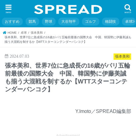
menu
search
おすすめ
競馬
野球
大谷翔平
ゴルフ
格闘技
卓球
HOME
卓球
張本美和
張本美和、世界7位に急成長の16歳がパリ五輪前最後の国際大会 中国、韓国勢に伊藤美誠も
揃う大混戦を制するか【WTTスターコンテンダーバンコク】
2024.07.03
張本美和
張本美和、世界7位に急成長の16歳がパリ五輪
前最後の国際大会 中国、韓国勢に伊藤美誠
も揃う大混戦を制するか【WTTスターコンテ
ンダーバンコク】
Y.Imoto／SPREAD編集部
Advertisement