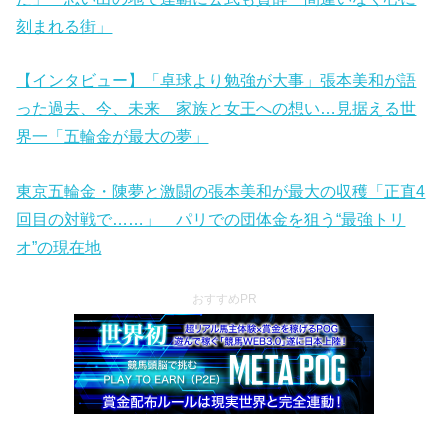
刻まれる街」
【インタビュー】「卓球より勉強が大事」張本美和が語
った過去、今、未来 家族と女王への想い…見据える世
界一「五輪金が最大の夢」
東京五輪金・陳夢と激闘の張本美和が最大の収穫「正直4
回目の対戦で……」 パリでの団体金を狙う“最強トリ
オ”の現在地
おすすめPR