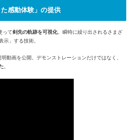
た感動体験」の提供
使って
剣先の軌跡を可視化
。瞬時に繰り出されるさまざ
表示」する技術。
技説明動画を公開。デモンストレーションだけではなく、
た
。