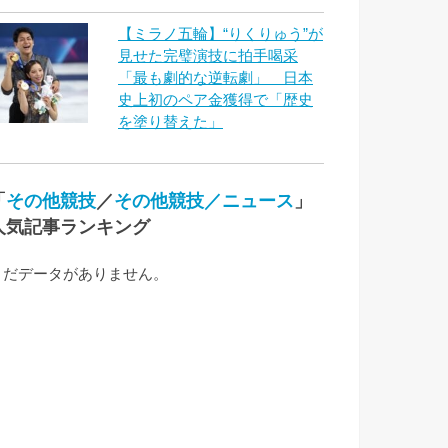
【ミラノ五輪】“りくりゅう”が
見せた完璧演技に拍手喝采
「最も劇的な逆転劇」 日本
史上初のペア金獲得で「歴史
を塗り替えた」
「
その他競技
／
その他競技／ニュース
」
人気記事ランキング
まだデータがありません。