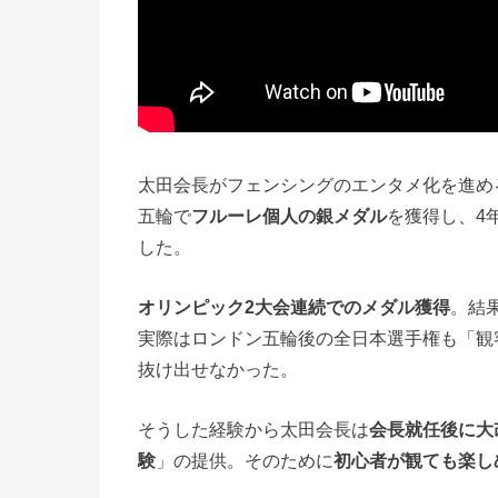
太田会長がフェンシングのエンタメ化を進め
五輪で
フルーレ個人の銀メダル
を獲得し、4
した。
オリンピック2大会連続でのメダル獲得
。結
実際はロンドン五輪後の全日本選手権も「観
抜け出せなかった。
そうした経験から太田会長は
会長就任後に大
験
」の提供。そのために
初心者が観ても楽し