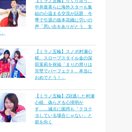
【ミラノ五輪】りくりゅう、
中井亜美らに海外スターも集
結の心温まる交流が話題 今
季で引退の坂本花織に労いの
声「思い出をありがとう、女
王」
【ミラノ五輪】スノボ村瀬心
椛、スロープスタイル金の深
田茉莉を祝福「まりの滑りは
完璧でパーフェクト、本当に
おめでとう！」
【ミラノ五輪】2冠逃した村瀬
心椛、偽らざる心境明か
す……減点に困惑も「クヨク
ヨしている場合じゃない」と
前を向く