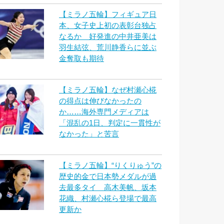
【ミラノ五輪】フィギュア日
本、女子史上初の表彰台独占
なるか 好発進の中井亜美は
羽生結弦、荒川静香らに並ぶ
金奪取も期待
【ミラノ五輪】なぜ村瀬心椛
の得点は伸びなかったの
か……海外専門メディアは
「混乱の1日、判定に一貫性が
なかった」と苦言
【ミラノ五輪】“りくりゅう”の
歴史的金で日本勢メダルが過
去最多タイ 高木美帆、坂本
花織、村瀬心椛ら登場で最高
更新か