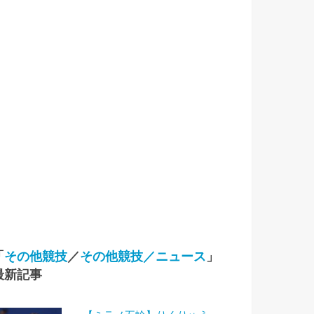
「
その他競技
／
その他競技／ニュース
」
最新記事