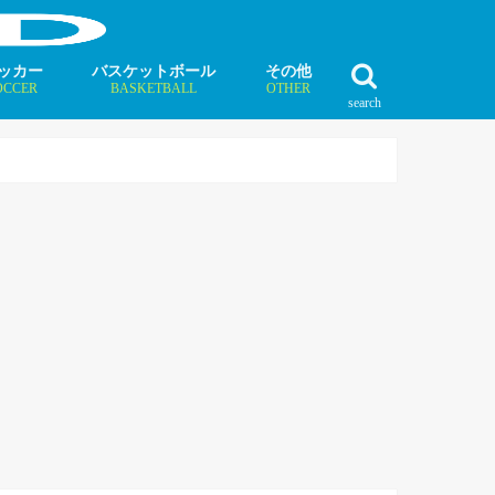
ッカー
バスケットボール
その他
OCCER
BASKETBALL
OTHER
search
最新記事
最新記事
最新記事
最新記事
最新記事
最新記事
最新記事
最新記事
最新記事
ュース
ラム
ンタビュー
ニュース
コラム
インタビュー
ボクシング
ラグビー
テニス
モータースポーツ
ダンス
フィギュアスケート
水泳
陸上競技
その他競技