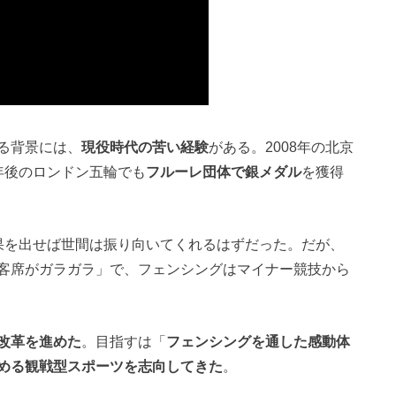
る背景には、
現役時代の苦い経験
がある。2008年の北京
年後のロンドン五輪でも
フルーレ団体で銀メダル
を獲得
果を出せば世間は振り向いてくれるはずだった。だが、
客席がガラガラ」で、フェンシングはマイナー競技から
改革を進めた
。目指すは「
フェンシングを通した感動体
める観戦型スポーツを志向してきた
。