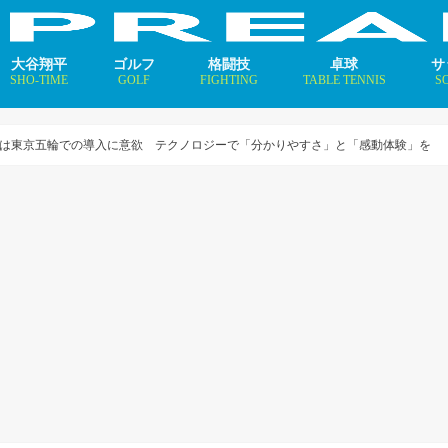
大谷翔平
ゴルフ
格闘技
卓球
サ
SHO-TIME
GOLF
FIGHTING
TABLE TENNIS
S
支えるメソッド×AI
ニュース
コラム
インタビュー
ニュース
コラム
平野美宇 プロフィール／
早田ひな プロフィール／
張本美和 プロフィール／
伊藤美誠 プロフィール／
大藤沙月 プロフィール／
長﨑美柚 プロフィール／
木原美悠 プロフィール／
張本智和 プロフィール／
戸上隼輔 プロフィール／
ニ
コ
イ
は東京五輪での導入に意欲 テクノロジーで「分かりやすさ」と「感動体験」を