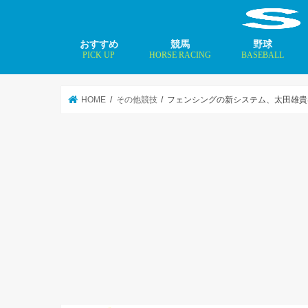
おすすめ
競馬
野球
PICK UP
HORSE RACING
BASEBALL
ニュース
コラム
インタビュー
矢田修 最新記事
MLBトップ投手を
HOME
その他競技
フェンシングの新システム、太田雄貴