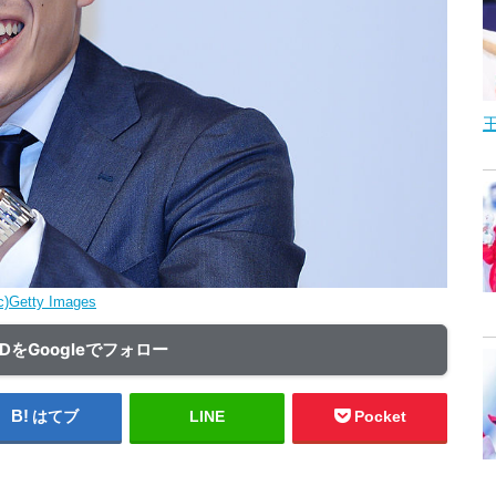
c)Getty Images
ADをGoogleでフォロー
はてブ
LINE
Pocket