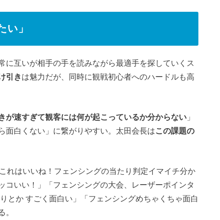
したい」
常に互いが相手の手を読みながら最適手を探していくス
け引き
は魅力だが、同時に観戦初心者へのハードルも高
きが速すぎて観客には何が起こっているか分からない
」
ら面白くない」に繋がりやすい。太田会長は
この課題の
「これはいいね！フェンシングの当たり判定イマイチ分か
ッコいい！」「フェンシングの大会、レーザーポインタ
たりとか すごく面白い」「フェンシングめちゃくちゃ面白
る。