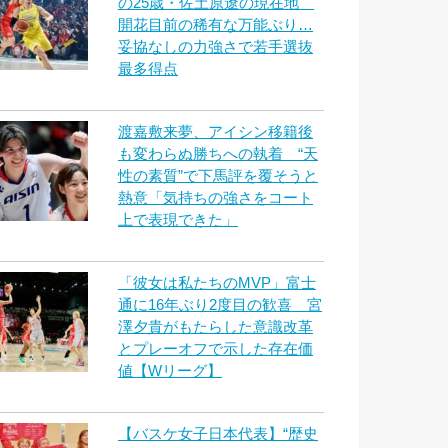
の25歳・佐土原遼の現在地
開花目前の稀有な万能ぶり…
妥協なしの力強さで若手選抜
最多得点
渡嘉敷来夢、アイシン移籍後
も変わらぬ勝ちへの執着 “天
性の素質”で下馬評を覆そうと
熱意「気持ちの強さをコート
上で表現できた」
「彼女は私たちのMVP」富士
通に16年ぶり2度目の歓喜 宮
澤夕貴がもたらした意識改革
とプレーオフで示した存在価
値【Wリーグ】
【バスケ女子日本代表】“歴史