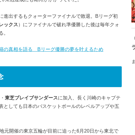
に進出するもクォーターファイナルで敗退。Bリーグ初
レックス
）にファイナルで破れ準優勝した後は毎年クォ
る。
籍の真相を語る Bリーグ優勝の夢を叶えるため
念
身・
東芝ブレイブサンダース
に加入、長く川崎のキャプテ
表としても日本のバスケットボールのレベルアップや五
地元開催の東京五輪が目前に迫った6月20日から東北で