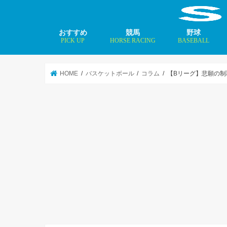
おすすめ
競馬
野球
PICK UP
HORSE RACING
BASEBALL
ニュース
コラム
インタビュー
矢田修 最新記事
MLBトップ投手を
HOME
バスケットボール
コラム
【Bリーグ】悲願の制