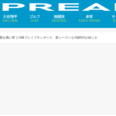
大谷翔平
ゴルフ
格闘技
卓球
サ
SHO-TIME
GOLF
FIGHTING
TABLE TENNIS
S
支えるメソッド×AI
ニュース
コラム
インタビュー
ニュース
コラム
平野美宇 プロフィール／
早田ひな プロフィール／
張本美和 プロフィール／
伊藤美誠 プロフィール／
大藤沙月 プロフィール／
長﨑美柚 プロフィール／
木原美悠 プロフィール／
張本智和 プロフィール／
戸上隼輔 プロフィール／
ニ
コ
イ
覇を胸に誓う川崎ブレイブサンダース、新シーズンも4強時代が続くか