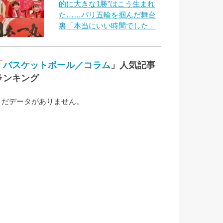
的に大きな1勝”はこう生まれ
た……パリ五輪を掴んだ舞台
裏「本当にいい時間でした」
「
バスケットボール／コラム
」人気記事
ランキング
まだデータがありません。