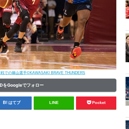
での篠山選手©KAWASAKI BRAVE THUNDERS
ADをGoogleでフォロー
はてブ
LINE
Pocket