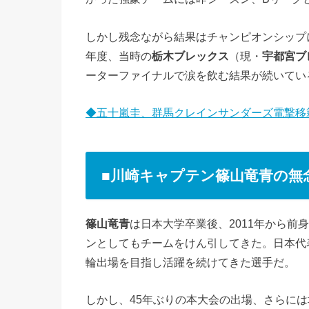
しかし残念ながら結果はチャンピオンシップ
年度、当時の
栃木ブレックス
（現・
宇都宮ブ
ーターファイナルで涙を飲む結果が続いてい
◆五十嵐圭、群馬クレインサンダーズ電撃移
■川崎キャプテン篠山竜青の無
篠山竜青
は日本大学卒業後、2011年から前
ンとしてもチームをけん引してきた。日本代
輪出場を目指し活躍を続けてきた選手だ。
しかし、45年ぶりの本大会の出場、さらには