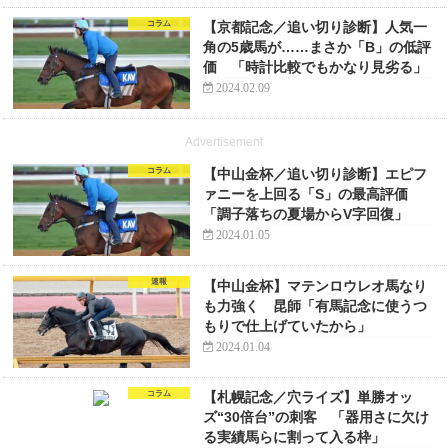
コラム
【京都記念／追い切り診断】人気一
角の5歳馬が……まさか「B」の低評
価 「時計比較でもかなり見劣る」
2024.02.09
Advertisement
コラム
【中山金杯／追い切り診断】エピフ
ァニーを上回る「S」の最高評価
「調子落ちの夏場からV字回復」
2024.01.05
速報
【中山金杯】マテンロウレオ馬なり
も力強く 昆師「有馬記念に使うつ
もりで仕上げていたから」
2024.01.04
コラム
【札幌記念／穴ライズ】単勝オッ
ズ“30倍台”の刺客 「器用さに欠け
る実績馬らに割って入る枠」