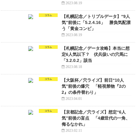
2023.08.19
コラム
【札幌記念／トリプルデータ】“9人
気”前後に「5.2.4.16」 勝負気配漂
う「黄金コンビ」
2023.08.19
コラム
【札幌記念／データ攻略】本当に想
定6人気以下？ 伏兵扱いの穴馬に
「3.2.0.2」該当
2023.08.18
コラム
【大阪杯／穴ライズ】前日“10人
気”前後の爆穴 「軽視禁物『2の
2』の条件替わり」
2023.04.01
コラム
【京都記念／穴ライズ】想定“6人
気”前後の盲点 「4歳世代の一角、
侮るなかれ」
2023.02.11