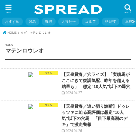
menu
search
おすすめ
競馬
野球
大谷翔平
ゴルフ
格闘技
卓球
HOME
タグ : マテンロウレオ
マテンロウレオ
コラム
【天皇賞春／穴ライズ】「実績馬が
ここにきて復調気配、昨年を超える
結果も」 想定“10人気”以下の爆穴
2024.04.27
コラム
【天皇賞春／追い切り診断】ドゥレ
ッツァに迫る高評価は想定“10人
気”以下の穴馬 「目下最高潮のデ
キ」で激走警報
2024.04.26