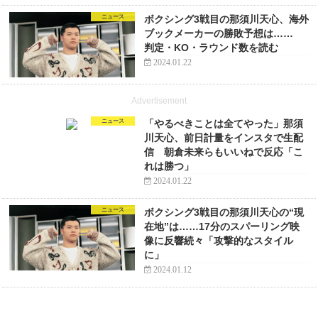
ニュース
ボクシング3戦目の那須川天心、海外
ブックメーカーの勝敗予想は……
判定・KO・ラウンド数を読む
2024.01.22
Advertisement
ニュース
「やるべきことは全てやった」那須
川天心、前日計量をインスタで生配
信 朝倉未来らもいいねで反応「こ
れは勝つ」
2024.01.22
ニュース
ボクシング3戦目の那須川天心の“現
在地”は……17分のスパーリング映
像に反響続々「攻撃的なスタイル
に」
2024.01.12