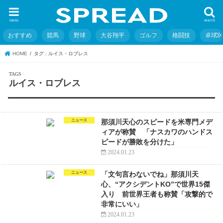
menu
search
おすすめ
競馬
野球
大谷翔平
ゴルフ
格闘技
卓球
HOME
タグ : ルイス・ロブレス
ルイス・ロブレス
ニュース
那須川天心のスピードを米専門メデ
ィアが称賛 「ナスカワのハンドス
ピードが勝敗を分けた」
2024.01.23
ニュース
「文句言わないでね」那須川天
心、“アクシデントKO”で世界15傑
入り 前世界王者も称賛「攻撃的で
非常にいい」
2024.01.23