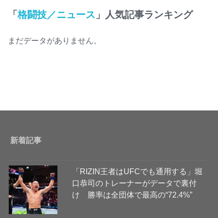
「
格闘技／ニュース
」人気記事ランキング
まだデータがありません。
新着記事
「RIZIN王者はUFCでも通用する」堀
口恭司のトレーナーがデータで裏付
け 勝率は全団体で最高の“72.4%”