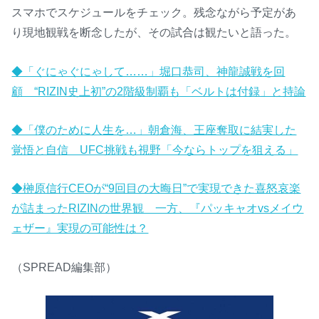
スマホでスケジュールをチェック。残念ながら予定があ
り現地観戦を断念したが、その試合は観たいと語った。
◆「ぐにゃぐにゃして……」堀口恭司、神龍誠戦を回
顧 “RIZIN史上初”の2階級制覇も「ベルトは付録」と持論
◆「僕のために人生を…」朝倉海、王座奪取に結実した
覚悟と自信 UFC挑戦も視野「今ならトップを狙える」
◆榊原信行CEOが“9回目の大晦日”で実現できた喜怒哀楽
が詰まったRIZINの世界観 一方、『パッキャオvsメイウ
ェザー』実現の可能性は？
（SPREAD編集部）