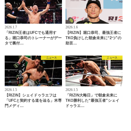
2026.1.7
2026.1.6
「RIZIN王者はUFCでも通用す
【RIZIN】堀口恭司、最強王者に
る」堀口恭司のトレーナーがデー
TKO負けした朝倉未来に“2つ”の
タで裏付…
助言…
ニュース
ニュース
2026.1.5
2026.1.5
【RIZIN】シェイドゥラエフは
「RIZIN大晦日」で朝倉未来に
「UFCと契約する道を辿る」米専
TKO勝利した“最強王者”シェイ
門メディ…
ドゥラエ…