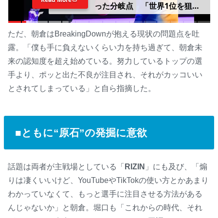
った分岐点 「世界1位を狙わ
ないのなら一緒にいない」コー
チが語るサウスポーの進化の理
ただ、朝倉はBreakingDownが抱える現状の問題点を吐
由
露。「僕も手に負えないくらい力を持ち過ぎて、朝倉未
来の認知度を超え始めている。努力しているトップの選
手より、ポッと出た不良が注目され、それがカッコいい
とされてしまっている」と自ら指摘した。
■ともに“原石”の発掘に意欲
話題は両者が主戦場としている「
RIZIN
」にも及び、「煽
りは凄くいいけど、YouTubeやTikTokの使い方とかあまり
わかっていなくて、もっと選手に注目させる方法がある
んじゃないか」と朝倉。堀口も「これからの時代、それ