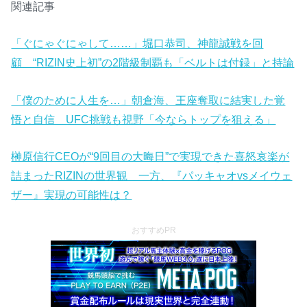
関連記事
「ぐにゃぐにゃして……」堀口恭司、神龍誠戦を回
顧 “RIZIN史上初”の2階級制覇も「ベルトは付録」と持論
「僕のために人生を…」朝倉海、王座奪取に結実した覚
悟と自信 UFC挑戦も視野「今ならトップを狙える」
榊原信行CEOが“9回目の大晦日”で実現できた喜怒哀楽が
詰まったRIZINの世界観 一方、『パッキャオvsメイウェ
ザー』実現の可能性は？
おすすめPR