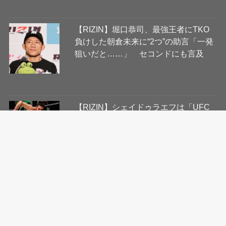
【RIZIN】堀口恭司、最強王者にTKO
負けした朝倉未来に“2つ”の助言「一発
狙いだと……」 セコンドにも言及
【RIZIN】シェイドゥラエフは「UFC
と契約する道を辿る」米専門メディア
が展望 朝倉海、ケイプ、プロハース
カに続く参戦なるか
「RIZIN大晦日」で朝倉未来にTKO勝
利した“最強王者”シェイドゥラエフが
12位→6位に急浮上 朝倉は順位落と
すも日本勢トップを維持｜世界フェザ