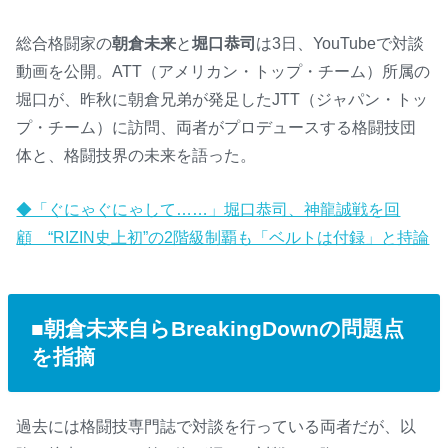
総合格闘家の
朝倉未来
と
堀口恭司
は3日、YouTubeで対談
動画を公開。ATT（アメリカン・トップ・チーム）所属の
堀口が、昨秋に朝倉兄弟が発足したJTT（ジャパン・トッ
プ・チーム）に訪問、両者がプロデュースする格闘技団
体と、格闘技界の未来を語った。
◆「ぐにゃぐにゃして……」堀口恭司、神龍誠戦を回
顧 “RIZIN史上初”の2階級制覇も「ベルトは付録」と持論
■朝倉未来自らBreakingDownの問題点
を指摘
過去には格闘技専門誌で対談を行っている両者だが、以