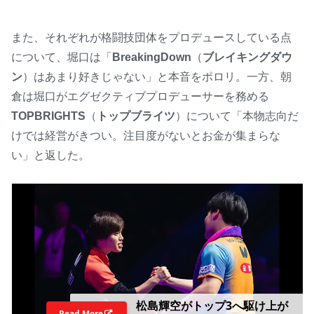
また、それぞれが格闘技団体をプロデュースしている点
について、堀口は「
BreakingDown
（
ブレイキングダウ
ン
）はあまり好きじゃない」と本音をポロリ。一方、朝
倉は堀口がエグゼクティブプロデューサーを務める
TOPBRIGHTS
（
トップブライツ
）について「本物志向だ
けでは経営がきつい。注目度がないとお金が集まらな
い」と返した。
松島輝空がトップ3へ駆け上が
Read More