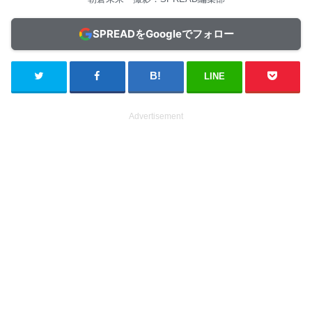
SPREADをGoogleでフォロー
LINE
Advertisement