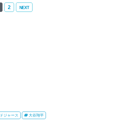
2
NEXT
ドジャース
大谷翔平