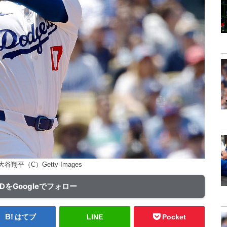
翔平（C）Getty Images
ADをGoogleでフォロー
はてブ
LINE
Pocket