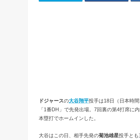
ドジャース
の
大谷翔平
投手は18日（日本時
「1番DH」で先発出場。7回裏の第4打席に
本塁打でホームインした。
大谷はこの日、相手先発の
菊池雄星
投手とも