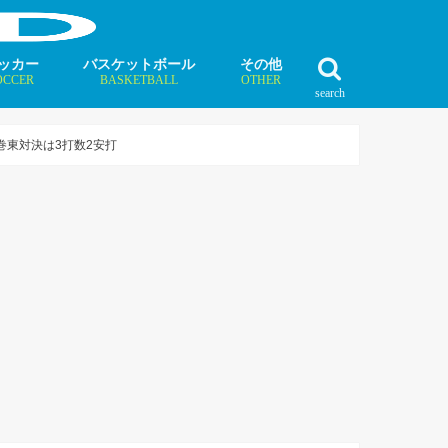
ッカー
バスケットボール
その他
OCCER
BASKETBALL
OTHER
search
最新記事
最新記事
最新記事
最新記事
最新記事
最新記事
最新記事
最新記事
最新記事
ュース
ラム
ンタビュー
ニュース
コラム
インタビュー
ボクシング
ラグビー
テニス
モータースポーツ
ダンス
フィギュアスケート
水泳
陸上競技
その他競技
巻東対決は3打数2安打