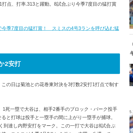
打点、打率.313と躍動。8試合ぶり今季7度目の猛打賞
で今季7度目の猛打賞！ スミスの4号3ランを呼び込む猛
か2安打
この日は菊池との花巻東対決を3打数2安打1打点で制す
席。1死一塁で大谷は、相手2番手のブロック・バーク投手
5
せると打球は投手と一塁手の間に上がり一塁手が捕球。
く到達し内野安打をマーク。この一打で大谷は8試合ぶ