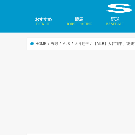
おすすめ
競馬
野球
PICK UP
HORSE RACING
BASEBALL
ニュース
コラム
インタビュー
矢田修 最新記事
MLBトップ投手を
HOME
野球
MLB
大谷翔平
【MLB】大谷翔平、“激