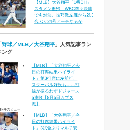
【MLB】大谷翔平「1番DH」
スタメン復帰 WBC準々決勝
でも対決、技巧派左腕から2試
合ぶり24号アーチなるか
「
野球／MLB／大谷翔平
」人気記事ラン
キング
【MLB】「大谷翔平／今
日の打席結果ハイライ
ト」第3打席に左前打、
スクーバル好投も……打
線が振るわずドジャース
5連敗【8月5日カブス
戦】
.1k件のビュー
【MLB】「大谷翔平／今
日の打席結果ハイライ
ト」3試合ぶりマルチ安