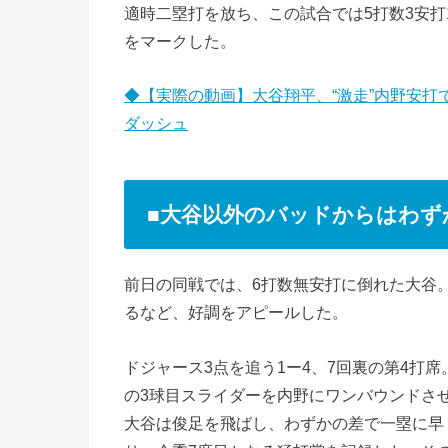
適時二塁打を放ち、この試合では5打数3安打1
をマークした。
◆【実際の動画】大谷翔平、“激走”内野安打
ダッシュ
■大谷以外のバッドからはわず
前日の同戦では、6打数無安打に倒れた大谷。
るなど、好調をアピールした。
ドジャース3点を追う1ー4、7回裏の第4打
の3球目スライダーを内野にワンバウンドさ
大谷は俊足を飛ばし、わずかの差で一塁に早