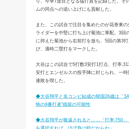
り、今季7度目となる猛打賞を記録した。そ
ムの同点への追い上げにも貢献した。
また、この試合で注目を集めたのが花巻東の
ライダーを中堅に打ち上げ菊池に軍配。3回
に抑えた菊池から右前打を放ち、5回の第3
び、適時二塁打をマークした。
大谷はこの試合で5打数3安打1打点、打率.3
安打とエンゼルスの投手陣に封じられ、一時同
連敗を喫した。
◆大谷翔平と名コンビ結成の韓国26歳は「3
怖の9番打者”残留の可能性
◆大谷翔平が敬遠されると……「打率.750
を選択すれば、ほぼ負け戦だからね」