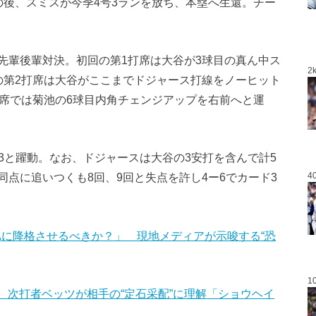
の後、スミスが今季4号3ランを放ち、本塁へ生還。チー
先輩後輩対決。初回の第1打席は大谷が3球目の真ん中ス
2
の第2打席は大谷がここまでドジャース打線をノーヒット
打席では菊池の6球目内角チェンジアップを右前へと運
13と躍動。なお、ドジャースは大谷の3安打を含んで計5
4
点に追いつくも8回、9回と失点を許し4ー6でカード3
Aに降格させるべきか？」 現地メディアが示唆する“恐
1
」 次打者ベッツが相手の“定石采配”に理解「ショウヘイ