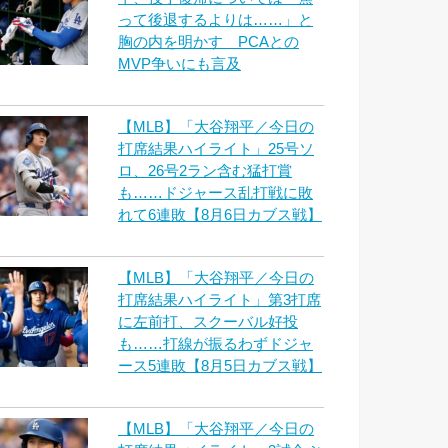
って後退するよりは……」と
胸の内を明かす PCAとの
MVP争いにも言及
【MLB】「大谷翔平／今日の
打席結果ハイライト」25号ソ
ロ、26号2ラン含む猛打賞
も……ドジャース乱打戦に敗
れて6連敗【8月6日カブス戦】
【MLB】「大谷翔平／今日の
打席結果ハイライト」第3打席
に左前打、スクーバル好投
も……打線が振るわずドジャ
ース5連敗【8月5日カブス戦】
【MLB】「大谷翔平／今日の