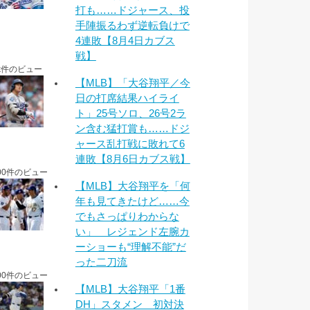
打も……ドジャース、投
手陣振るわず逆転負けで
4連敗【8月4日カブス
戦】
k件のビュー
【MLB】「大谷翔平／今
日の打席結果ハイライ
ト」25号ソロ、26号2ラ
ン含む猛打賞も……ドジ
ャース乱打戦に敗れて6
連敗【8月6日カブス戦】
00件のビュー
【MLB】大谷翔平を「何
年も見てきたけど……今
でもさっぱりわからな
い」 レジェンド左腕カ
ーショーも“理解不能”だ
った二刀流
00件のビュー
【MLB】大谷翔平「1番
DH」スタメン 初対決