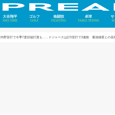
大谷翔平
ゴルフ
格闘技
卓球
サ
SHO-TIME
GOLF
FIGHTING
TABLE TENNIS
S
支えるメソッド×AI
ニュース
コラム
インタビュー
ニュース
コラム
平野美宇 プロフィール／
早田ひな プロフィール／
張本美和 プロフィール／
伊藤美誠 プロフィール／
大藤沙月 プロフィール／
長﨑美柚 プロフィール／
木原美悠 プロフィール／
張本智和 プロフィール／
戸上隼輔 プロフィール／
ニ
コ
イ
走”内野安打で今季7度目猛打賞も……ドジャースは計5安打で3連敗 菊池雄星との花