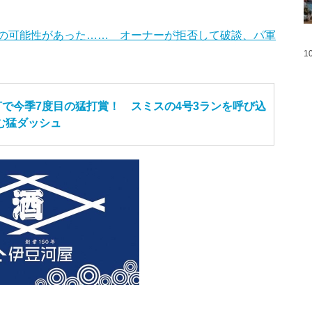
の可能性があった…… オーナーが拒否して破談、パ軍
1
打で今季7度目の猛打賞！ スミスの4号3ランを呼び込
む猛ダッシュ