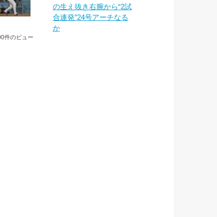
の生え抜き右腕から“2試
合連発”24号アーチなる
か
00件のビュー