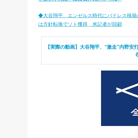
◆大谷翔平、エンゼルス時代にパドレス移籍
は方針転換でソト獲得 米記者が回顧
【実際の動画】大谷翔平、“激走”内野安