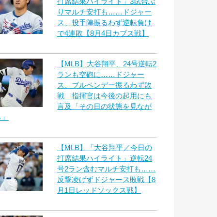
打席結果ハイライト」3試合ぶ
りマルチ安打も……ドジャー
ス、投手陣振るわず逆転負け
で4連敗【8月4日カブス戦】
【MLB】大谷翔平、24号逆転2
ランも空砲に……ドジャー
ス、ブルペンデー振るわず敗
戦 指揮官は今後の起用にも
言及「その日の状態を見なが
ら」
【MLB】「大谷翔平／今日の
打席結果ハイライト」逆転24
号2ラン含むマルチ安打も……
反撃凌げずドジャース敗戦【8
月1日レッドソックス戦】