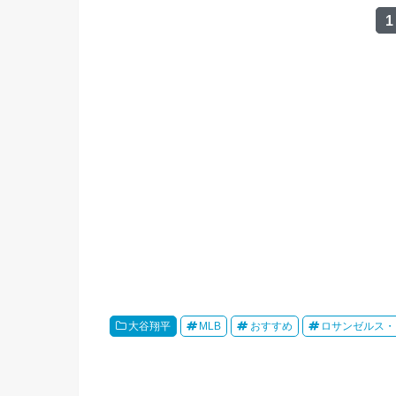
1
大谷翔平
MLB
おすすめ
ロサンゼルス・