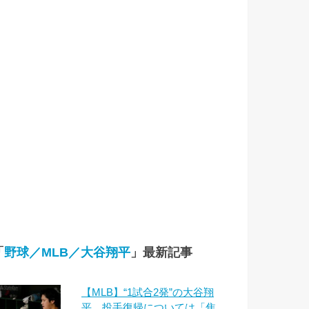
「
野球／MLB／大谷翔平
」最新記事
【MLB】“1試合2発”の大谷翔
平、投手復帰については「焦