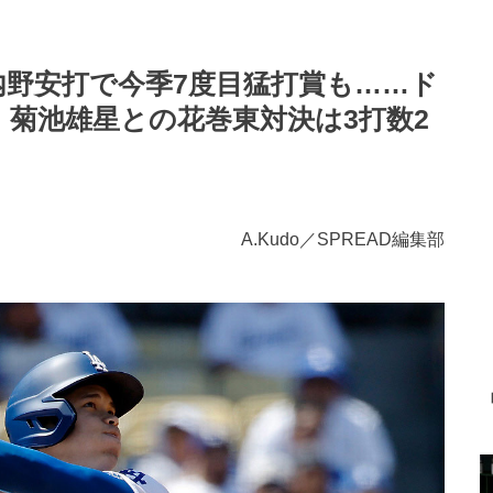
”内野安打で今季7度目猛打賞も……ド
 菊池雄星との花巻東対決は3打数2
A.Kudo／SPREAD編集部