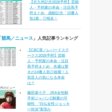
【北九州記念2026予想】芸能
人・予想家の本命・注目馬予
想まとめ 函館記念「10番人
気1着」◎指名！
「
競馬／ニュース
」人気記事ランキング
【CBC賞／レパードステ
ークス2026予想】芸能
人・予想家の本命・注目
馬予想まとめ 先週は驚
きの14番人気◎抜擢！人
気芸人の気になる本命
は？
k件のビュー
藤田菜七子、JRA女性騎
手初ジャパンC騎乗の可
能性 “日仏女性ジョッキ
ー対決”実現か