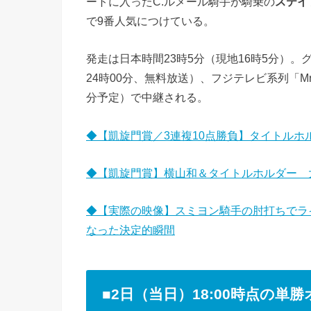
ートに入ったC.ルメール騎手が騎乗の
ステイ
で9番人気につけている。
発走は日本時間23時5分（現地16時5分）。グ
24時00分、無料放送）、フジテレビ系列「Mr.
分予定）で中継される。
◆【凱旋門賞／3連複10点勝負】タイトル
◆【凱旋門賞】横山和＆タイトルホルダー 
◆【実際の映像】スミヨン騎手の肘打ちでラ
なった決定的瞬間
■2日（当日）18:00時点の単