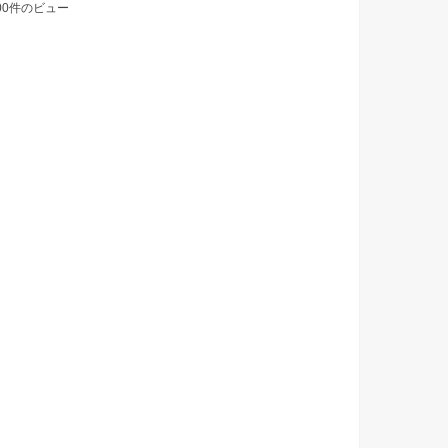
00件のビュー