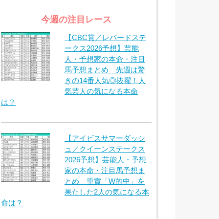
今週の注目レース
【CBC賞／レパードステ
ークス2026予想】芸能
人・予想家の本命・注目
馬予想まとめ 先週は驚
きの14番人気◎抜擢！人
気芸人の気になる本命
は？
【アイビスサマーダッシ
ュ／クイーンステークス
2026予想】芸能人・予想
家の本命・注目馬予想ま
とめ 重賞「W的中」を
果たした2人の気になる本
命は？