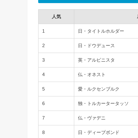
人気
1
日・タイトルホルダー
2
日・ドウデュース
3
英・アルピニスタ
4
仏・オネスト
5
愛・ルクセンブルク
6
独・トルカータータッソ
7
仏・ヴァデニ
8
日・ディープボンド