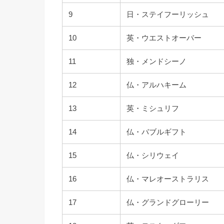
9
日・ステイフーリッシュ
10
英・ウエストオーバー
11
独・メンドシーノ
12
仏・アルハキーム
13
英・ミシュリフ
14
仏・バブルギフト
15
仏・シリウェイ
16
仏・マレオーストラリス
17
仏・グランドグローリー