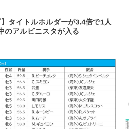
】タイトルホルダーが3.4倍で1人
連勝中のアルピニスタが入る