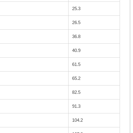
25.3
26.5
36.8
40.9
61.5
65.2
82.5
91.3
104.2