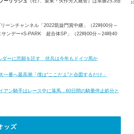
フーリッシュ
（牡7、栗東・矢作芳人厩舎）は単勝25.3倍
1
リーンチャンネル「2022凱旋門賞中継」（22時00分～
サンデー×S-PARK 超合体SP」（22時00分～24時40
ホルダーに悲願を託す 伏兵は今年もドイツ馬か
大一番へ最高潮「僕は“ここだよ”と合図するだけ」
イアン騎手はレース中に落馬…60日間の騎乗停止処分と
勝オッズ