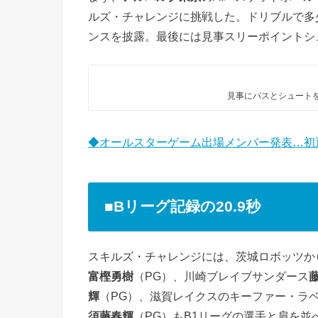
ルズ・チャレンジに挑戦した。ドリブルで多
ンスを披露。最後には見事スリーポイントシ
見事にパスとシュートを
◆オールスターゲーム出場メンバー発表…初選
■Bリーグ記録の20.9秒
スキルズ・チャレンジには、茨城ロボッツか
富樫勇樹
（PG）、川崎ブレイブサンダース
輝
（PG）、滋賀レイクスのキーファー・ラベ
須藤春輝
（PG）もB1リーグの選手と肩を並