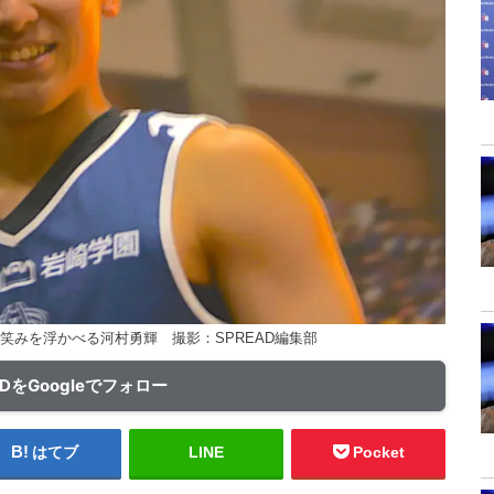
笑みを浮かべる河村勇輝 撮影：SPREAD編集部
ADをGoogleでフォロー
はてブ
LINE
Pocket