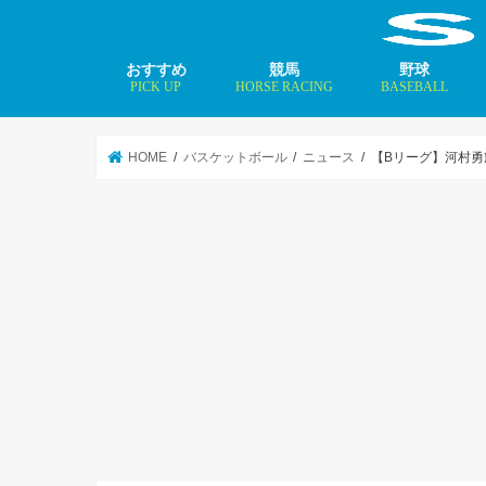
おすすめ
競馬
野球
PICK UP
HORSE RACING
BASEBALL
ニュース
コラム
インタビュー
矢田修 最新記事
MLBトップ投手を
HOME
バスケットボール
ニュース
【Bリーグ】河村勇