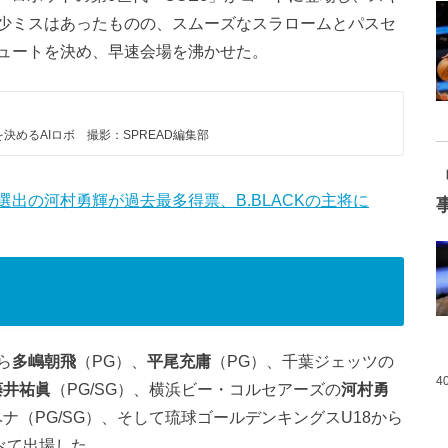
少ミスはあったものの、スムーズなスラロームとパスセ
ュートを決め、早速会場を沸かせた。
決めるAIロボ 撮影：SPREAD編集部
出の河村勇輝が過去最多得票、B.BLACKの主将に
ら
多嶋朝飛
（PG）、
平尾充庸
（PG）、千葉ジェッツの
4
藤井祐眞
（PG/SG）、横浜ビー・コルセアーズの
河村勇
ナ（PG/SG）、そして琉球ゴールデンキングスU18から
べて出場した。