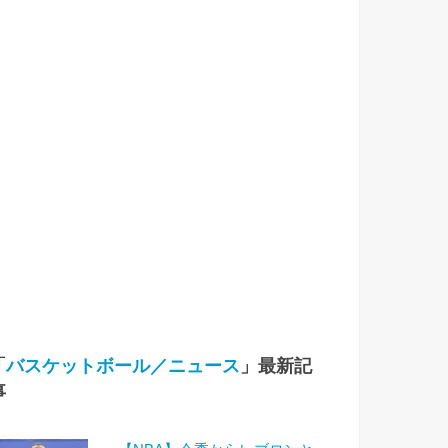
「
バスケットボール／ニュース
」最新記
事