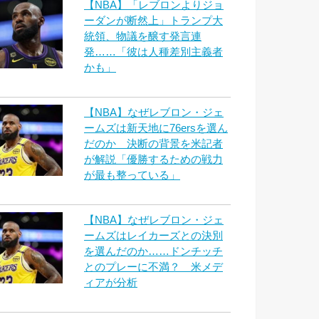
【NBA】「レブロンよりジョ
ーダンが断然上」トランプ大
統領、物議を醸す発言連
発……「彼は人種差別主義者
かも」
【NBA】なぜレブロン・ジェ
ームズは新天地に76ersを選ん
だのか 決断の背景を米記者
が解説「優勝するための戦力
が最も整っている」
【NBA】なぜレブロン・ジェ
ームズはレイカーズとの決別
を選んだのか……ドンチッチ
とのプレーに不満？ 米メデ
ィアが分析