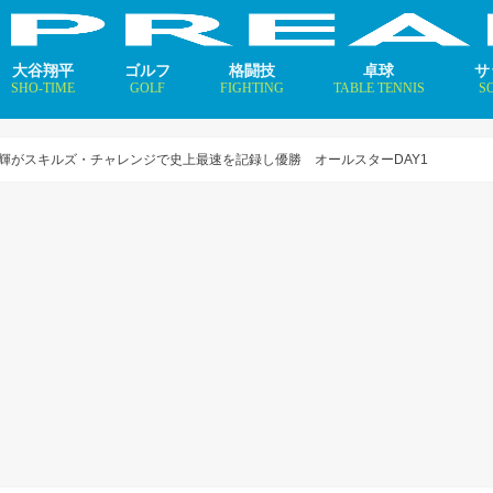
大谷翔平
ゴルフ
格闘技
卓球
サ
SHO-TIME
GOLF
FIGHTING
TABLE TENNIS
S
支えるメソッド×AI
ニュース
コラム
インタビュー
ニュース
コラム
平野美宇 プロフィール／
早田ひな プロフィール／
張本美和 プロフィール／
伊藤美誠 プロフィール／
大藤沙月 プロフィール／
長﨑美柚 プロフィール／
木原美悠 プロフィール／
張本智和 プロフィール／
戸上隼輔 プロフィール／
ニ
コ
イ
輝がスキルズ・チャレンジで史上最速を記録し優勝 オールスターDAY1