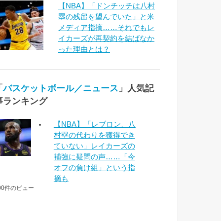
【NBA】「ドンチッチは八村
塁の残留を望んでいた」と米
メディア指摘……それでもレ
イカーズが再契約を結ばなか
った理由とは？
「
バスケットボール／ニュース
」人気記
事ランキング
【NBA】「レブロン、八
村塁の代わりを獲得でき
ていない」レイカーズの
補強に疑問の声……「今
オフの負け組」という指
摘も
00件のビュー