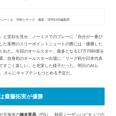
シーンも 河村とサイズ 撮影：SPREAD編集部
」と笑顔を見せ、ノーミスでのプレーに「自分が一番び
した富樫のスリーポイントシュートの際には「優勝した
れた。今回のオールスター、最多となる17万7084票を
露。自身初のオールスター出場に「リーグ戦や日本代表
すごく楽しい」と充実した様子だった。明日のALL-
て出場、さらにキャプテンもつとめる予定だ。
は齋藤拓実が優勝
ガ北海道の
橋本竜馬
（PG）、秋田ノーザンハピネッツの