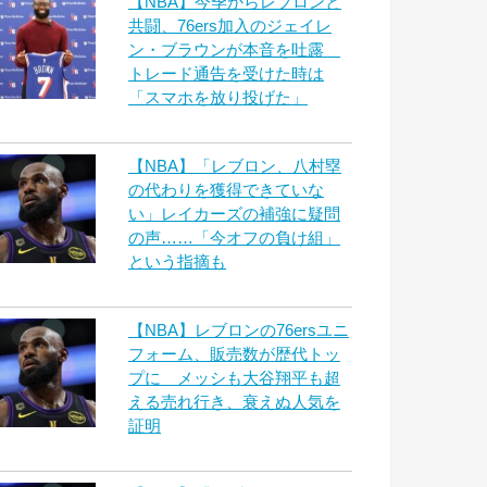
【NBA】今季からレブロンと
共闘、76ers加入のジェイレ
ン・ブラウンが本音を吐露
トレード通告を受けた時は
「スマホを放り投げた」
【NBA】「レブロン、八村塁
の代わりを獲得できていな
い」レイカーズの補強に疑問
の声……「今オフの負け組」
という指摘も
【NBA】レブロンの76ersユニ
フォーム、販売数が歴代トッ
プに メッシも大谷翔平も超
える売れ行き、衰えぬ人気を
証明