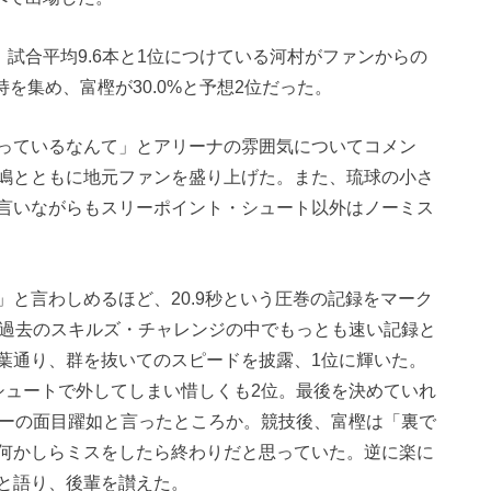
試合平均9.6本と1位につけている河村がファンからの
持を集め、富樫が30.0%と予想2位だった。
っているなんて」とアリーナの雰囲気についてコメン
嶋とともに地元ファンを盛り上げた。また、琉球の小さ
言いながらもスリーポイント・シュート以外はノーミス
と言わしめるほど、20.9秒という圧巻の記録をマーク
。過去のスキルズ・チャレンジの中でもっとも速い記録と
葉通り、群を抜いてのスピードを披露、1位に輝いた。
シュートで外してしまい惜しくも2位。最後を決めていれ
ターの面目躍如と言ったところか。競技後、富樫は「裏で
何かしらミスをしたら終わりだと思っていた。逆に楽に
と語り、後輩を讃えた。