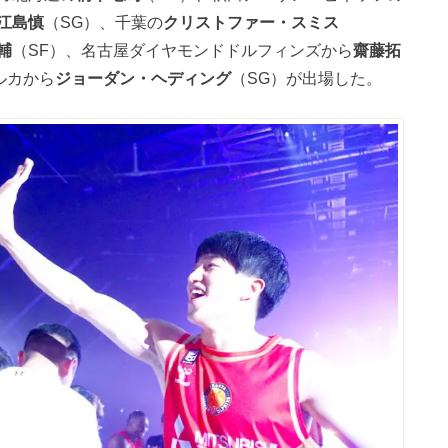
江島慎
（SG）、千葉の
クリストファー・スミス
輔
（SF）、名古屋ダイヤモンドドルフィンズから
齋藤拓
ルカから
ジョーダン・ヘディング
（SG）が出場した。