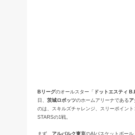
Bリーグ
のオールスター「
ドットエスティ B.LEA
日、
茨城ロボッツ
のホームアリーナである
ア
のは、スキルズチャレンジ、スリーポイントコンテ
STARSの1戦。
まず、
アルバルク東京
のAIバスケットボール