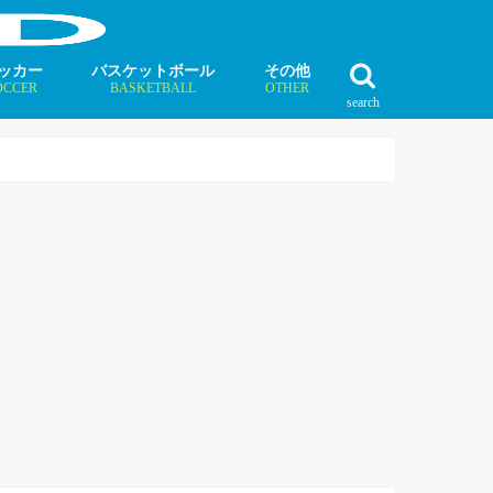
ッカー
バスケットボール
その他
OCCER
BASKETBALL
OTHER
search
最新記事
最新記事
最新記事
最新記事
最新記事
最新記事
最新記事
最新記事
最新記事
ュース
ラム
ンタビュー
ニュース
コラム
インタビュー
ボクシング
ラグビー
テニス
モータースポーツ
ダンス
フィギュアスケート
水泳
陸上競技
その他競技