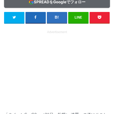
SPREADをGoogleでフォロー
LINE
Advertisement