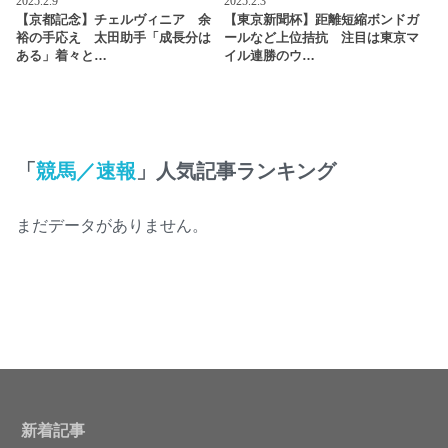
2025.2.9
2025.2.3
【京都記念】チェルヴィニア 余
【東京新聞杯】距離短縮ボンドガ
裕の手応え 太田助手「成長分は
ールなど上位拮抗 注目は東京マ
ある」着々と…
イル連勝のウ…
「
競馬／速報
」人気記事ランキング
まだデータがありません。
新着記事