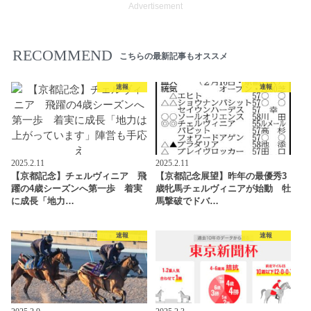
Advertisement
RECOMMEND
こちらの最新記事もオススメ
速報
速報
2025.2.11
2025.2.11
【京都記念】チェルヴィニア 飛
【京都記念展望】昨年の最優秀3
躍の4歳シーズンへ第一歩 着実
歳牝馬チェルヴィニアが始動 牡
に成長「地力…
馬撃破でドバ…
速報
速報