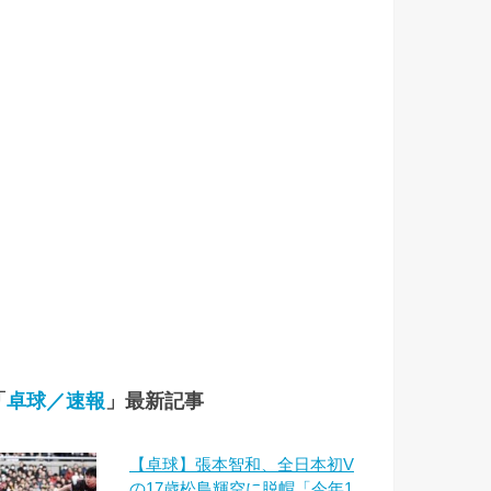
「
卓球／速報
」最新記事
【卓球】張本智和、全日本初V
の17歳松島輝空に脱帽「今年1