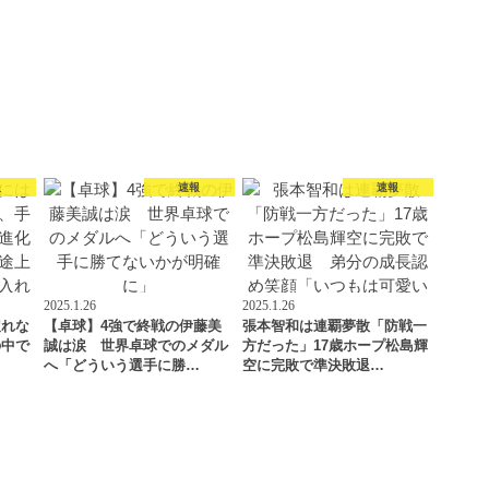
報
速報
速報
2025.1.26
2025.1.26
戻れな
【卓球】4強で終戦の伊藤美
張本智和は連覇夢散「防戦一
の中で
誠は涙 世界卓球でのメダル
方だった」17歳ホープ松島輝
…
へ「どういう選手に勝…
空に完敗で準決敗退…