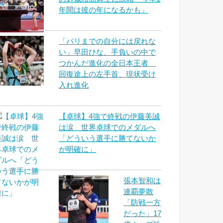
年間は彼の年になるかも」
「パリまでの自分には戻れな
い」早田ひな、手負いの中で
つかんだ進化の全日本王者
回復途上の左手首、現状受け
入れ進化
【卓球】4強で終戦の伊藤美誠
は涙 世界卓球でのメダルへ
「どういう選手に勝てないか
が明確に」
張本智和は
連覇夢散
「防戦一方
だった」17