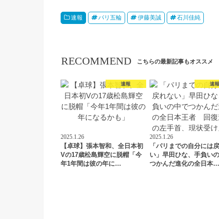
速報
パリ五輪
伊藤美誠
石川佳純
RECOMMEND
こちらの最新記事もオススメ
速報
速
2025.1.26
2025.1.26
【卓球】張本智和、全日本初
「パリまでの自分には
Vの17歳松島輝空に脱帽「今
い」早田ひな、手負い
年1年間は彼の年に…
つかんだ進化の全日本