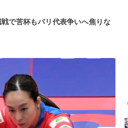
誠戦で苦杯もパリ代表争いへ焦りな