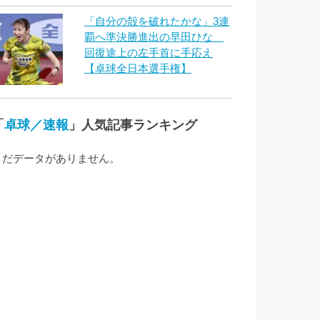
「自分の殻を破れたかな」3連
覇へ準決勝進出の早田ひな
回復途上の左手首に手応え
【卓球全日本選手権】
「
卓球／速報
」人気記事ランキング
まだデータがありません。