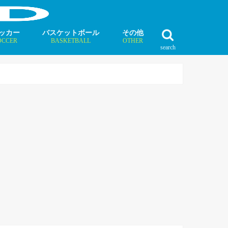
ッカー
バスケットボール
その他
OCCER
BASKETBALL
OTHER
search
最新記事
最新記事
最新記事
最新記事
最新記事
最新記事
最新記事
最新記事
最新記事
ュース
ラム
ンタビュー
ニュース
コラム
インタビュー
ボクシング
ラグビー
テニス
モータースポーツ
ダンス
フィギュアスケート
水泳
陸上競技
その他競技