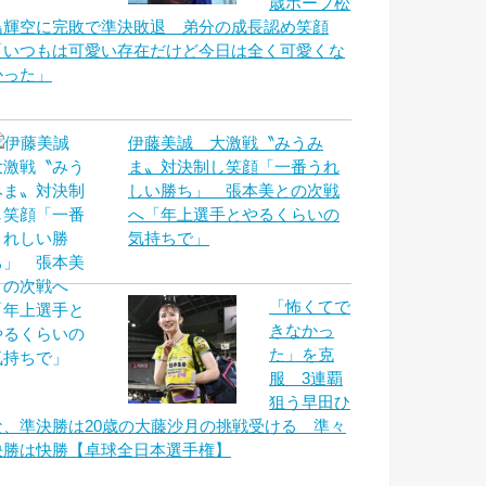
歳ホープ松
島輝空に完敗で準決敗退 弟分の成長認め笑顔
「いつもは可愛い存在だけど今日は全く可愛くな
かった」
伊藤美誠 大激戦〝みうみ
ま〟対決制し笑顔「一番うれ
しい勝ち」 張本美との次戦
へ「年上選手とやるくらいの
気持ちで」
「怖くてで
きなかっ
た」を克
服 3連覇
狙う早田ひ
な、準決勝は20歳の大藤沙月の挑戦受ける 準々
決勝は快勝【卓球全日本選手権】