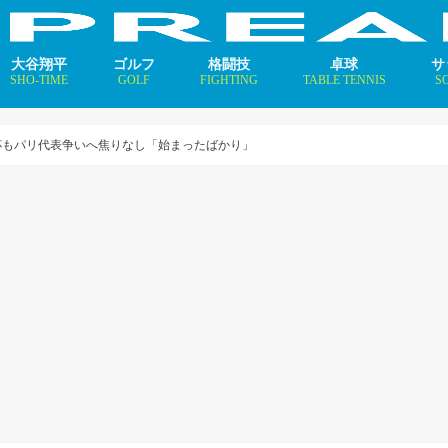
大谷翔平
ゴルフ
格闘技
卓球
サ
SHO-TIME
GOLF
FIGHTING
TABLE TENNIS
S
支えるメソッド×AI
ニュース
コラム
インタビュー
ニュース
コラム
平野美宇 プロフィール／
早田ひな プロフィール／
張本美和 プロフィール／
伊藤美誠 プロフィール／
大藤沙月 プロフィール／
長﨑美柚 プロフィール／
木原美悠 プロフィール／
張本智和 プロフィール／
戸上隼輔 プロフィール／
ニ
コ
イ
杯もパリ代表争いへ焦りなし「始まったばかり」