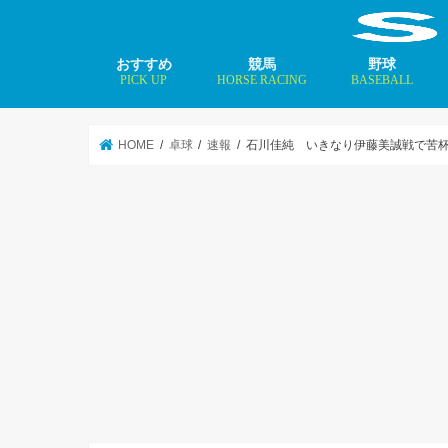
おすすめ
競馬
野球
PICK UP
HORSE RACING
BASEBALL
ニュース
コラム
インタビュー
矢田修 最新記事
MLBトップ投手を
HOME
卓球
速報
石川佳純 いきなり伊藤美誠戦で苦