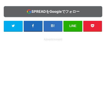
SPREADをGoogleでフォロー
LINE
Advertisement