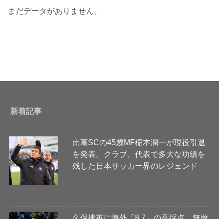
まだデータがありません。
新着記事
南葛SCの45歳MF稲本潤一が現役引退
を発表。クラブ、代表で多大な功績を
残した日本サッカー界のレジェンド
久保建英に海外「8.7」の高採点 無敗