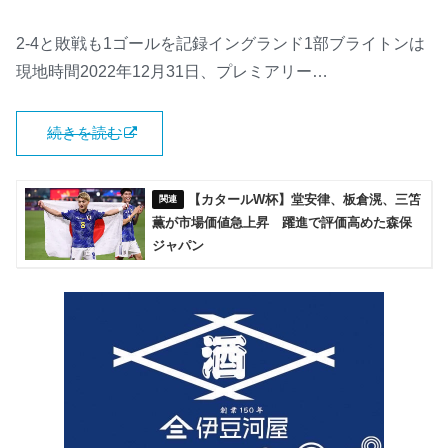
2-4と敗戦も1ゴールを記録イングランド1部ブライトンは
現地時間2022年12月31日、プレミアリー…
続きを読む
【カタールW杯】堂安律、板倉滉、三笘
薫が市場価値急上昇 躍進で評価高めた森保
ジャパン