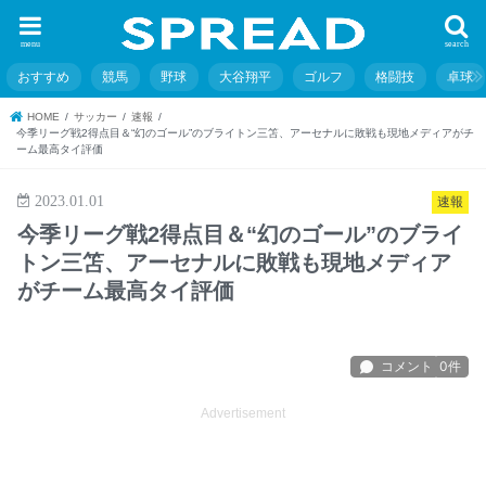
menu
search
おすすめ
競馬
野球
大谷翔平
ゴルフ
格闘技
卓球
HOME
サッカー
速報
今季リーグ戦2得点目＆“幻のゴール”のブライトン三笘、アーセナルに敗戦も現地メディアがチ
ーム最高タイ評価
2023.01.01
速報
今季リーグ戦2得点目＆“幻のゴール”のブライ
トン三笘、アーセナルに敗戦も現地メディア
がチーム最高タイ評価
Advertisement