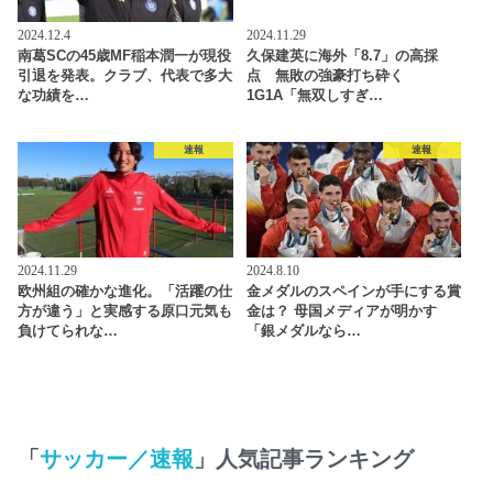
2024.12.4
2024.11.29
南葛SCの45歳MF稲本潤一が現役
久保建英に海外「8.7」の高採
引退を発表。クラブ、代表で多大
点 無敗の強豪打ち砕く
な功績を…
1G1A「無双しすぎ…
速報
速報
2024.11.29
2024.8.10
欧州組の確かな進化。「活躍の仕
金メダルのスペインが手にする賞
方が違う」と実感する原口元気も
金は？ 母国メディアが明かす
負けてられな…
「銀メダルなら…
「
サッカー／速報
」人気記事ランキング