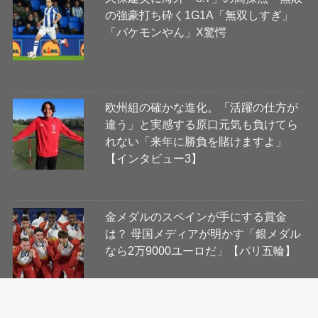
の強豪打ち砕く1G1A「無双しすぎ」
「バケモンやん」X驚愕
欧州組の確かな進化。「活躍の仕方が
違う」と実感する原口元気も負けてら
れない「来年に勝負を賭けますよ」
【インタビュー3】
金メダルのスペインが手にする賞金
は？ 母国メディアが明かす「銀メダル
なら2万9000ユーロだ」【パリ五輪】