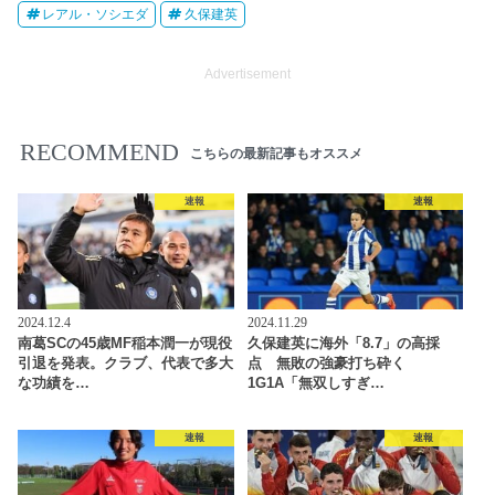
レアル・ソシエダ
久保建英
Advertisement
RECOMMEND
こちらの最新記事もオススメ
速報
速報
2024.12.4
2024.11.29
南葛SCの45歳MF稲本潤一が現役
久保建英に海外「8.7」の高採
引退を発表。クラブ、代表で多大
点 無敗の強豪打ち砕く
な功績を…
1G1A「無双しすぎ…
速報
速報