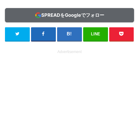
SPREADをGoogleでフォロー
LINE
Advertisement