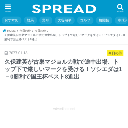
menu
search
おすすめ
競馬
野球
大谷翔平
ゴルフ
格闘技
卓球
HOME
今日の侍
今日の侍
久保建英が古巣マジョルカ戦で途中出場、トップ下で厳しいマークを受ける！ソシエダは1－0
勝利で国王杯ベスト8進出
2023.01.18
今日の侍
久保建英が古巣マジョルカ戦で途中出場、ト
ップ下で厳しいマークを受ける！ソシエダは1
－0勝利で国王杯ベスト8進出
Advertisement