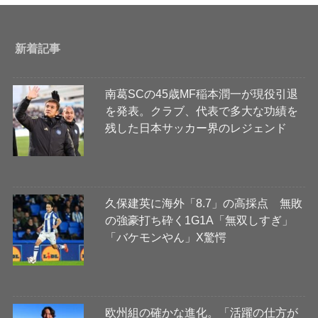
新着記事
南葛SCの45歳MF稲本潤一が現役引退
を発表。クラブ、代表で多大な功績を
残した日本サッカー界のレジェンド
久保建英に海外「8.7」の高採点 無敗
の強豪打ち砕く1G1A「無双しすぎ」
「バケモンやん」X驚愕
欧州組の確かな進化。「活躍の仕方が