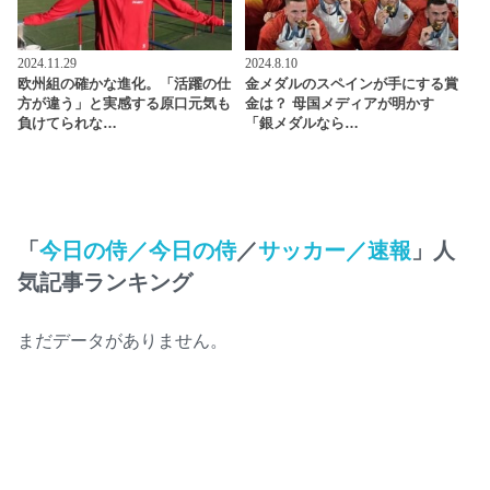
2024.11.29
2024.8.10
欧州組の確かな進化。「活躍の仕
金メダルのスペインが手にする賞
方が違う」と実感する原口元気も
金は？ 母国メディアが明かす
負けてられな…
「銀メダルなら…
「
今日の侍／今日の侍
／
サッカー／速報
」人
気記事ランキング
まだデータがありません。