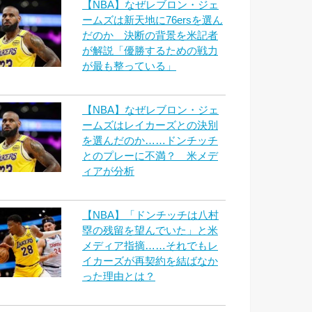
【NBA】なぜレブロン・ジェ
ームズは新天地に76ersを選ん
だのか 決断の背景を米記者
が解説「優勝するための戦力
が最も整っている」
【NBA】なぜレブロン・ジェ
ームズはレイカーズとの決別
を選んだのか……ドンチッチ
とのプレーに不満？ 米メデ
ィアが分析
【NBA】「ドンチッチは八村
塁の残留を望んでいた」と米
メディア指摘……それでもレ
イカーズが再契約を結ばなか
った理由とは？