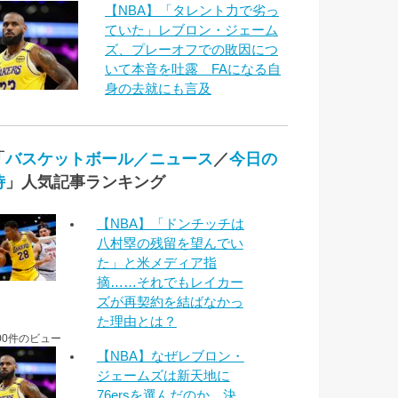
【NBA】「タレント力で劣っ
ていた」レブロン・ジェーム
ズ、プレーオフでの敗因につ
いて本音を吐露 FAになる自
身の去就にも言及
「
バスケットボール／ニュース
／
今日の
侍
」人気記事ランキング
【NBA】「ドンチッチは
八村塁の残留を望んでい
た」と米メディア指
摘……それでもレイカー
ズが再契約を結ばなかっ
た理由とは？
00件のビュー
【NBA】なぜレブロン・
ジェームズは新天地に
76ersを選んだのか 決