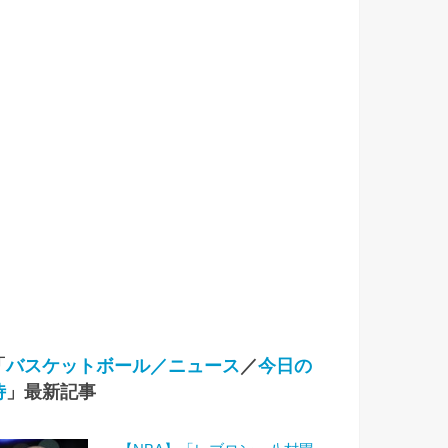
「
バスケットボール／ニュース
／
今日の
侍
」最新記事