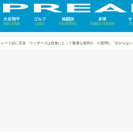
大谷翔平
ゴルフ
格闘技
卓球
サ
SHO-TIME
GOLF
FIGHTING
TABLE TENNIS
S
支えるメソッド×AI
ニュース
コラム
インタビュー
ニュース
コラム
平野美宇 プロフィール／
早田ひな プロフィール／
張本美和 プロフィール／
伊藤美誠 プロフィール／
大藤沙月 プロフィール／
長﨑美柚 プロフィール／
木原美悠 プロフィール／
張本智和 プロフィール／
戸上隼輔 プロフィール／
ニ
コ
イ
トレード話に言及 ウィザーズは自身にとって最適な場所か…の質問に「分からな