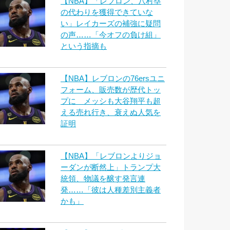
【NBA】「レブロン、八村塁
の代わりを獲得できていな
い」レイカーズの補強に疑問
の声……「今オフの負け組」
という指摘も
【NBA】レブロンの76ersユニ
フォーム、販売数が歴代トッ
プに メッシも大谷翔平も超
える売れ行き、衰えぬ人気を
証明
【NBA】「レブロンよりジョ
ーダンが断然上」トランプ大
統領、物議を醸す発言連
発……「彼は人種差別主義者
かも」