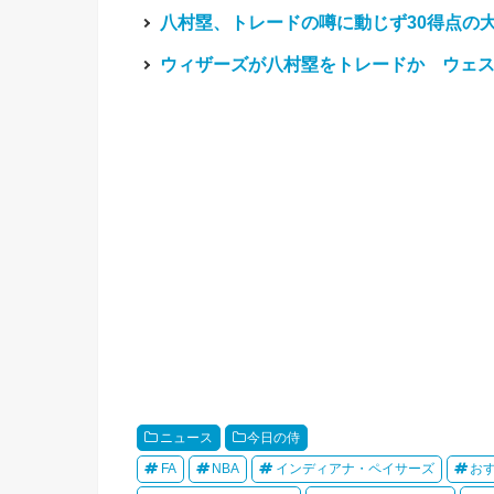
八村塁、トレードの噂に動じず30得点の
ウィザーズが八村塁をトレードか ウェ
ニュース
今日の侍
FA
NBA
インディアナ・ペイサーズ
お