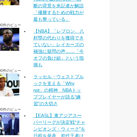
断の背景を米記者が解説
「優勝するための戦力が
最も整っている」
00件のビュー
【NBA】「レブロン、八
村塁の代わりを獲得でき
ていない」レイカーズの
補強に疑問の声……「今
オフの負け組」という指
摘も
00件のビュー
ラッセル・ウェストブル
ックを支える「Why
not」の精神 NBAトッ
ププレイヤーが語る“練
習”の大切さ
00件のビュー
【EASL】東アジアスー
パーリーグが決定戦“チャ
ンピオンズ・ウィーク”を
日程を発表 初代王者は