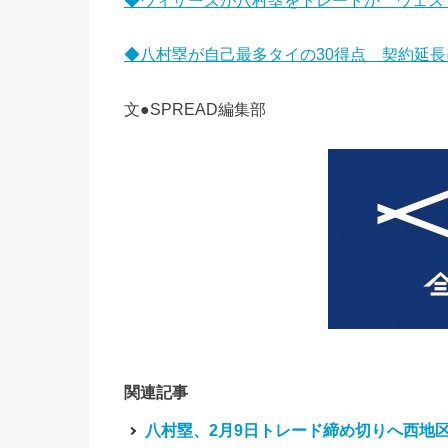
◆ウィザーズが八村塁をトレードか ウェス
◆八村塁が自己最多タイの30得点 契約延
文●SPREAD編集部
関連記事
八村塁、2月9日トレード締め切りへ西地