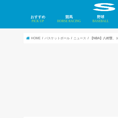
おすすめ
競馬
野球
PICK UP
HORSE RACING
BASEBALL
ニュース
コラム
インタビュー
矢田修 最新記事
MLBトップ投手を
HOME
バスケットボール
ニュース
【NBA】八村塁、