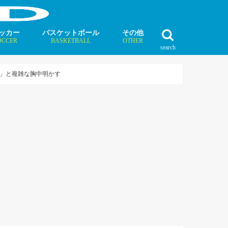
ッカー
バスケットボール
その他
OCCER
BASKETBALL
OTHER
search
最新記事
最新記事
最新記事
最新記事
最新記事
最新記事
最新記事
最新記事
最新記事
ュース
ラム
ンタビュー
ニュース
コラム
インタビュー
ボクシング
ラグビー
テニス
モータースポーツ
ダンス
フィギュアスケート
水泳
陸上競技
その他競技
い」と複雑な胸中明かす