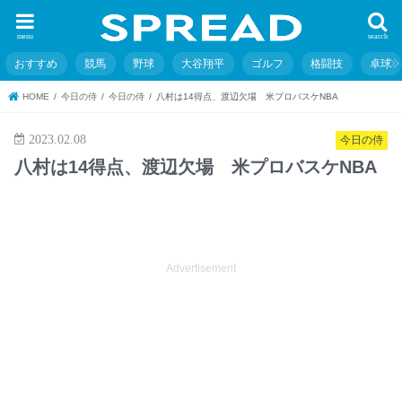
menu
search
おすすめ
競馬
野球
大谷翔平
ゴルフ
格闘技
卓球
HOME
今日の侍
今日の侍
八村は14得点、渡辺欠場 米プロバスケNBA
2023.02.08
今日の侍
八村は14得点、渡辺欠場 米プロバスケNBA
Advertisement