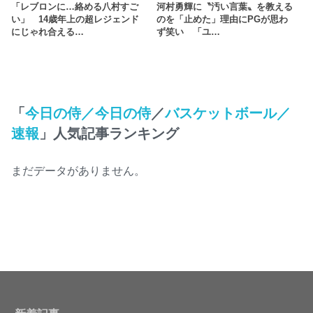
「レブロンに…絡める八村すご
河村勇輝に〝汚い言葉〟を教える
い」 14歳年上の超レジェンド
のを「止めた」理由にPGが思わ
にじゃれ合える…
ず笑い 「ユ…
「
今日の侍／今日の侍
／
バスケットボール／
速報
」人気記事ランキング
まだデータがありません。