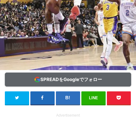
SPREADをGoogleでフォロー
LINE
Advertisement