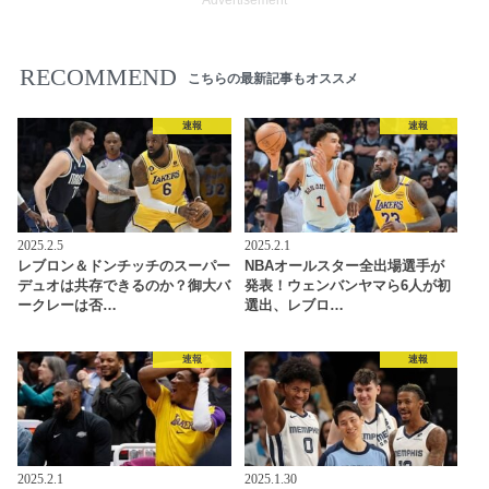
RECOMMEND
こちらの最新記事もオススメ
速報
速報
2025.2.5
2025.2.1
レブロン＆ドンチッチのスーパー
NBAオールスター全出場選手が
デュオは共存できるのか？御大バ
発表！ウェンバンヤマら6人が初
ークレーは否…
選出、レブロ…
速報
速報
2025.2.1
2025.1.30