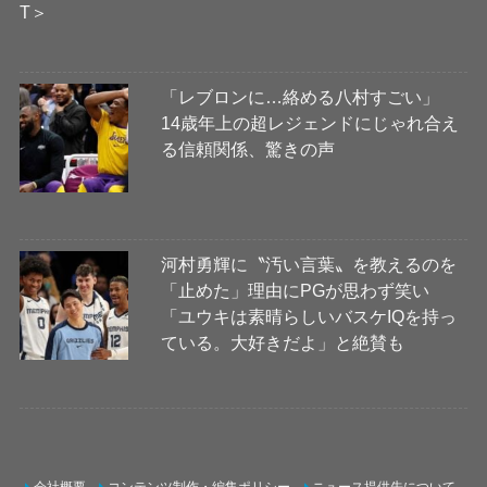
「レブロンに…絡める八村すごい」
14歳年上の超レジェンドにじゃれ合え
る信頼関係、驚きの声
河村勇輝に〝汚い言葉〟を教えるのを
「止めた」理由にPGが思わず笑い
「ユウキは素晴らしいバスケIQを持っ
ている。大好きだよ」と絶賛も