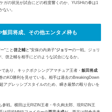
ケガの状況が試合にどの程度響くのか、YUSHIの拳は1
かない。
や飯田将成、その他エンタメ枠も
ー”こと
啓之輔
と”安保の内弟子”
ジョリー
の一戦。ジョリ
が、啓之輔を相手にどのような試合になるか。
サーであり、キックボクシングアマチュア王者・
飯田将成
KO勝利を見せている。相手は過去のBreakingDown
超アグレッシブスタイルのため、瞬き厳禁の殴り合いを
も参戦。横田は元RIZIN王者・牛久絢太郎、現RIZIN王
手は現役MMAファイターの
西谷大成
だ。西谷は朝倉未来