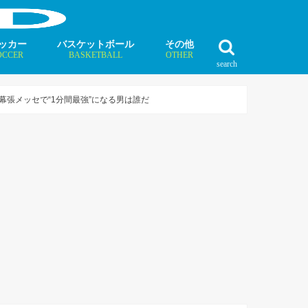
ッカー
バスケットボール
その他
OCCER
BASKETBALL
OTHER
search
最新記事
最新記事
最新記事
最新記事
最新記事
最新記事
最新記事
最新記事
最新記事
ュース
ラム
ンタビュー
ニュース
コラム
インタビュー
ボクシング
ラグビー
テニス
モータースポーツ
ダンス
フィギュアスケート
水泳
陸上競技
その他競技
の幕張メッセで“1分間最強”になる男は誰だ