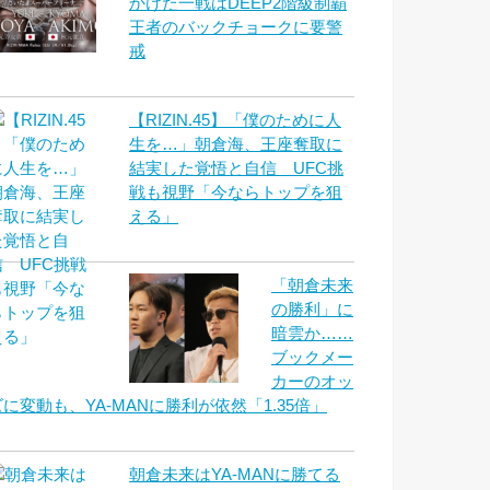
かけた一戦はDEEP2階級制覇
王者のバックチョークに要警
戒
【RIZIN.45】「僕のために人
生を…」朝倉海、王座奪取に
結実した覚悟と自信 UFC挑
戦も視野「今ならトップを狙
える」
「朝倉未来
の勝利」に
暗雲か……
ブックメー
カーのオッ
ズに変動も、YA-MANに勝利が依然「1.35倍」
朝倉未来はYA-MANに勝てる