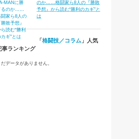
のか……格闘家ら8人の『勝敗
予想』から読む“勝利のカギ”と
は
「
格闘技／コラム
」人気
記事ランキング
まだデータがありません。