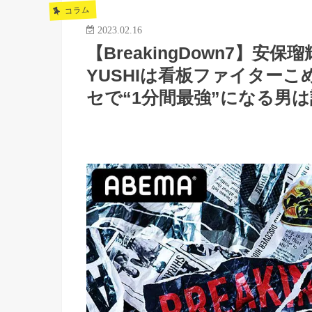
コラム
2023.02.16
【BreakingDown7】
YUSHIは看板ファイター
セで“1分間最強”になる男