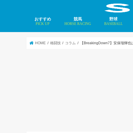
おすすめ
競馬
野球
PICK UP
HORSE RACING
BASEBALL
ニュース
コラム
インタビュー
矢田修 最新記事
MLBトップ投手を
HOME
格闘技
コラム
【BreakingDown7】安保