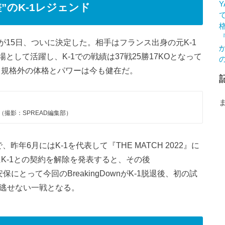
”のK-1レジェンド
が15日、ついに決定した。相手はフランス出身の元K-1
として活躍し、K-1での戦績は37戦25勝17KOとなって
と、規格外の体格とパワーは今も健在だ。
（撮影：SPREAD編集部）
年6月にはK-1を代表して『THE MATCH 2022』に
にK-1との契約を解除を発表すると、その後
安保にとって今回のBreakingDownがK-1脱退後、初の試
見逃せない一戦となる。