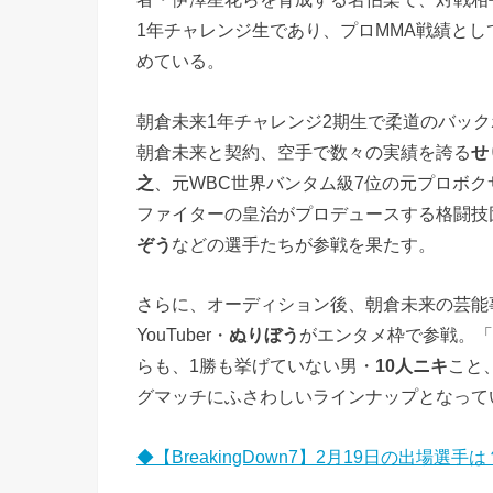
1年チャレンジ生であり、プロMMA戦績としては
めている。
朝倉未来1年チャレンジ2期生で柔道のバッ
朝倉未来と契約、空手で数々の実績を誇る
せ
之
、元WBC世界バンタム級7位の元プロボク
ファイターの皇治がプロデュースする格闘技団
ぞう
などの選手たちが参戦を果たす。
さらに、オーディション後、朝倉未来の芸能事務
YouTuber・
ぬりぼう
がエンタメ枠で参戦。「
らも、1勝も挙げていない男・
10人ニキ
こと
グマッチにふさわしいラインナップとなって
◆【BreakingDown7】2月19日の出