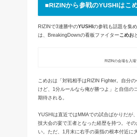
■RIZINから参戦のYUSHIは
RIZINで3連勝中の
YUSHI
の参戦も話題を集め
は、BreakingDownの看板ファイター
こめお
RIZINの会場を入場
こめおは「対戦相手はRIZIN Fighter
けど、1分ルールなら俺が勝つよ」と自信の
期待される。
YUSHIは直近ではMMAでの試合ばかりだ
技大会の宴で王者となった経歴を持つ。その
い。ただ、1月末に右手の薬指の根本付近に