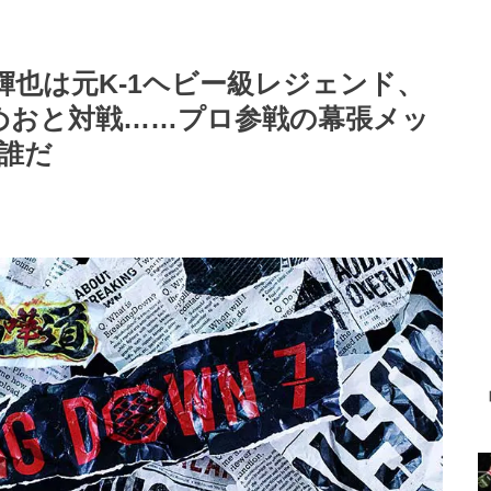
安保瑠輝也は元K-1ヘビー級レジェンド、
こめおと対戦……プロ参戦の幕張メッ
は誰だ