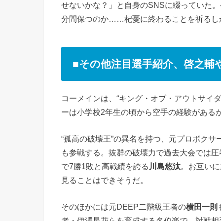
せないかな？」と自身のSNSに綴っていた。
分間保つのか……杞憂に終わることを祈るし
■その他注目選手紹介、啓之輔
コーメインは、“キング・オブ・アウトサイダ
ーは小学校2年生の頃から空手の経験がある
“孤高の破壊王”の異名を持つ、元プロボク
も参戦する。抜群の破壊力で過去大会では圧巻の
で7勝1敗と高戦績を誇る
川島悠汰
。お互いに
見ることはできそうだ。
そのほかには元DEEP二階級王者の
横田一則
者・伊澤星花らを育成する名伯楽で、対戦相