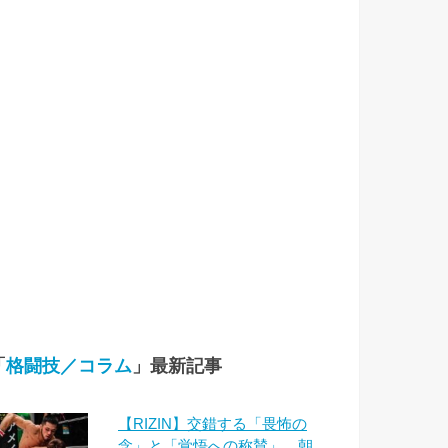
「
格闘技／コラム
」最新記事
【RIZIN】交錯する「畏怖の
念」と「覚悟への称賛」 朝