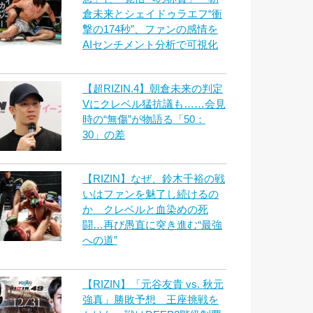
倉未来とシェイドゥラエフ“衝
撃の174秒”、ファンの感情を
AIセンチメント分析で可視化
【超RIZIN.4】朝倉未来の判定
Vにクレベル猛抗議も……会見
時の“無傷”が物語る「50：
30」の差
【RIZIN】なぜ、鈴木千裕の戦
いはファンを魅了し続けるの
か クレベルと血染めの死
闘…再び愚直に突き進む“最強
への道”
【RIZIN】「元谷友貴 vs. 秋元
強真」勝敗予想 王座挑戦を