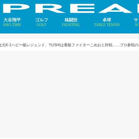
大谷翔平
ゴルフ
格闘技
卓球
サ
SHO-TIME
GOLF
FIGHTING
TABLE TENNIS
S
支えるメソッド×AI
ニュース
コラム
インタビュー
ニュース
コラム
平野美宇 プロフィール／
早田ひな プロフィール／
張本美和 プロフィール／
伊藤美誠 プロフィール／
大藤沙月 プロフィール／
長﨑美柚 プロフィール／
木原美悠 プロフィール／
張本智和 プロフィール／
戸上隼輔 プロフィール／
ニ
コ
イ
瑠輝也は元K-1ヘビー級レジェンド、YUSHIは看板ファイターこめおと対戦……プロ参戦