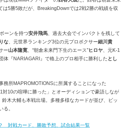
5勝5敗だが、BreakingDownでは2戦2勝の戦績を収
クボーンを持つ
安井飛馬
、過去大会でインパクトを残して
りな
、元世界ランキング3位の元プロボクサー
細川貴
サー
山本隆寛
、“朝倉未来門下生のエース”
ヒロヤ
、元K-1
体『NARIAGARI』で格上のプロ相手に勝利した
とし
所MAPROMOTIONSに所属することになった
1対10の喧嘩に勝った」とオーディションで豪語しなが
、鈴木大輔も本戦出場。多種多様なカードが並び、ビッ
いる。
場選手は？ 対戦カード、勝敗予想、試合結果一覧