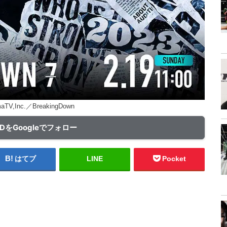
TV,Inc.／BreakingDown
ADをGoogleでフォロー
はてブ
LINE
Pocket