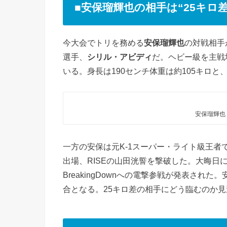
■安保瑠輝也の相手は“25キロ差
今大会でトリを務める
安保瑠輝也
の対戦相手
選手、
シリル・アビディ
だ。ヘビー級を主戦場
いる。身長は190センチ体重は約105キロ
安保瑠輝也
一方の安保は元K-1スーパー・ライト級王者で、昨
出場、RISEの山田洸誓を撃破した。大晦日
BreakingDownへの電撃参戦が発表された。
合となる。25キロ差の相手にどう臨むのか