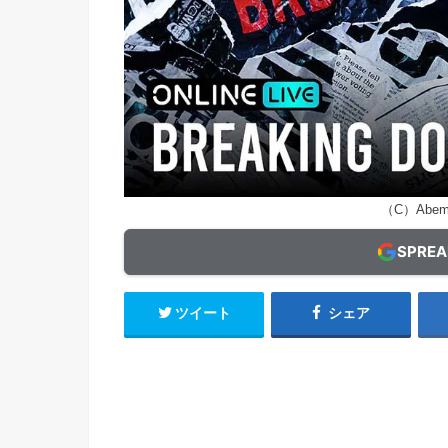
（C）Abema
SPRE
ツイート
シェア