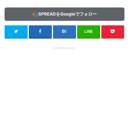
SPREADをGoogleでフォロー
LINE
Advertisement