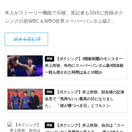
本人がストーリー機能で示唆、英記者もSNSに投稿ボク
シングの前WBC＆WBO世界スーパーバンタム級2…
続きを読む
【ボクシング】4階級制覇のモンスター
井上尚弥、年内にスーパーバンタム級4団体統
一戦も残された時間はあと10戦か
【ボクシング】井上尚弥、試合後の記者
会見で「気持ちいい最高の日になりまし
た」 「彼が勝つべき日」とフルトン
【ボクシング】井上尚弥、自分は「スー