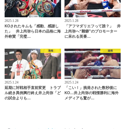
2025.1.28
2025.1.28
KOされたキムも「感動、感謝し
「アフマダリエフって誰？」 井
た」 井上尚弥ら日本の品格に海
上尚弥へ“難癖”のプロモーター
外称賛「完璧…
に呆れる英番…
速報
速報
2025.1.24
2025.1.24
延期に対戦相手直前変更 トラブ
「こい！」挑発された数秒後に
ル続き異例興行終え井上尚弥「ど
KO…井上尚弥の戦慄勝利に海外
の試合よりも…
メディアも驚が…