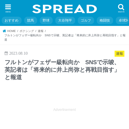
menu
search
おすすめ
競馬
野球
大谷翔平
ゴルフ
格闘技
卓球
HOME
ボクシング
速報
フルトンがフェザー級転向か SNSで示唆、英記者は「将来的に井上尚弥と再戦目指す」と報
道
2023.08.10
速報
フルトンがフェザー級転向か SNSで示唆、
英記者は「将来的に井上尚弥と再戦目指す」
と報道
Advertisement