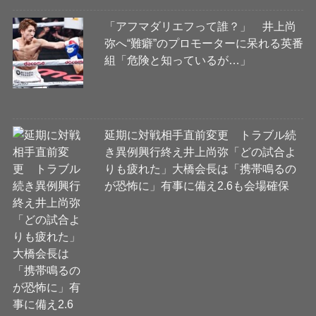
「アフマダリエフって誰？」 井上尚
弥へ“難癖”のプロモーターに呆れる英番
組「危険と知っているが…」
延期に対戦相手直前変更 トラブル続
き異例興行終え井上尚弥「どの試合よ
りも疲れた」大橋会長は「携帯鳴るの
が恐怖に」有事に備え2.6も会場確保