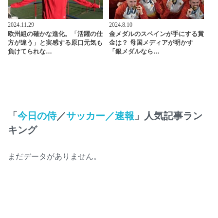
2024.11.29
2024.8.10
欧州組の確かな進化。「活躍の仕
金メダルのスペインが手にする賞
方が違う」と実感する原口元気も
金は？ 母国メディアが明かす
負けてられな…
「銀メダルなら…
「
今日の侍
／
サッカー／速報
」人気記事ラン
キング
まだデータがありません。