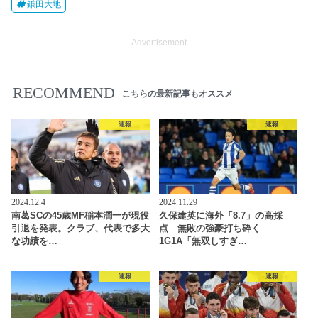
鎌田大地
Advertisement
RECOMMEND
こちらの最新記事もオススメ
速報
速報
2024.12.4
2024.11.29
南葛SCの45歳MF稲本潤一が現役
久保建英に海外「8.7」の高採
引退を発表。クラブ、代表で多大
点 無敗の強豪打ち砕く
な功績を…
1G1A「無双しすぎ…
速報
速報