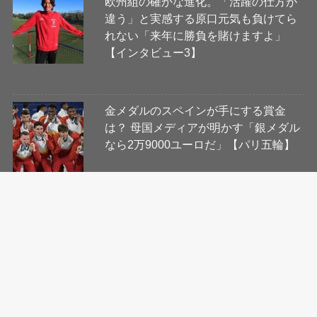
欧州組の確かな進化。「活躍の仕方が
違う」と実感する原口元気も負けてら
れない「来年に勝負を賭けますよ」
【インタビュー3】
金メダルのスペインが手にする賞金
は？ 母国メディアが明かす「銀メダル
なら2万9000ユーロだ」【パリ五輪】
会社概要
コンテンツ制作・編集ポリシー
ニュース提供先について
利用規約
プライバシーポリシー
Cookie等ガイドライン
お問い合わせ
当サイトに掲載の記事・見出し・写真・画像の無断転載を禁じます。