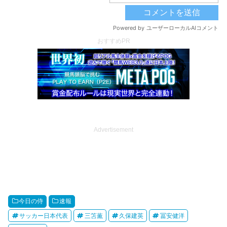
おすすめPR
Advertisement
今日の侍
速報
サッカー日本代表
三笘薫
久保建英
冨安健洋