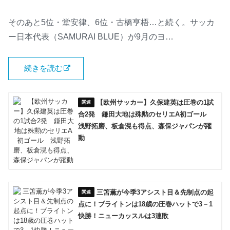
そのあと5位・堂安律、6位・古橋亨梧…と続く。サッカ
ー日本代表（SAMURAI BLUE）が9月のヨ…
続きを読む
【欧州サッカー】久保建英は圧巻の1試
合2発 鎌田大地は殊勲のセリエA初ゴール
浅野拓磨、板倉滉も得点、森保ジャパンが躍
動
三笘薫が今季3アシスト目＆先制点の起
点に！ブライトンは18歳の圧巻ハットで3－1
快勝！ニューカッスルは3連敗