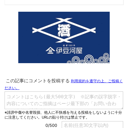
入って活躍したい」
サウスポーが狙う1年
越しのリベンジ
【WTTチャンピオン
ズ横浜2026】