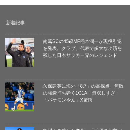
新着記事
南葛SCの45歳MF稲本潤一が現役引退
を発表。クラブ、代表で多大な功績を
残した日本サッカー界のレジェンド
久保建英に海外「8.7」の高採点 無敗
の強豪打ち砕く1G1A「無双しすぎ」
「バケモンやん」X驚愕