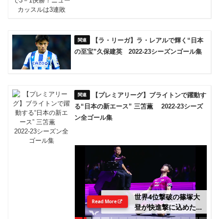
【ラ・リーガ】ラ・レアルで輝く“日本
の至宝”久保建英 2022-23シーズンゴール集
【プレミアリーグ】ブライトンで躍動す
る“日本の新エース” 三笘薫 2022-23シーズ
ン全ゴール集
世界4位撃破の篠塚大
Read More
登が快進撃に込めた思
い「自分も強い3人に