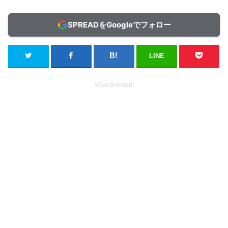
SPREADをGoogleでフォロー
LINE
Advertisement