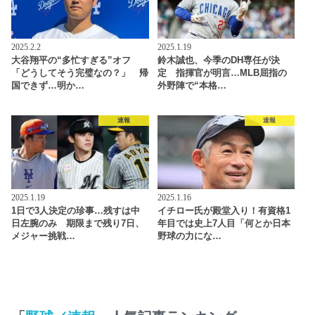
2025.2.2
2025.1.19
大谷翔平の“多忙すぎる”オフ
鈴木誠也、今季のDH専任が決
「どうしてそう完璧なの？」 帰
定 指揮官が明言…MLB屈指の
国できず…明か…
外野陣で“本格…
速報
速報
2025.1.19
2025.1.16
1日で3人決定の珍事…残すは中
イチロー氏が殿堂入り！有資格1
日左腕のみ 期限まで残り7日、
年目では史上7人目「何とか日本
メジャー挑戦…
野球の力にな…