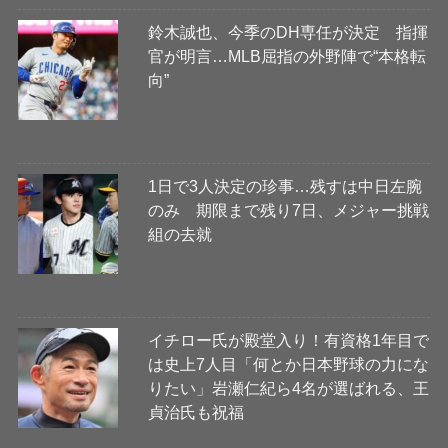
鈴木誠也、今季のDH専任が決定 指揮
官が明言…MLB屈指の外野陣で“本格転
向”
1日で3人決定の珍事…残すは中日左腕
のみ 期限まで残り7日、メジャー挑戦
組の去就
イチロー氏が殿堂入り！有資格1年目で
は史上7人目「何とか日本野球の力にな
りたい」岩瀬仁紀ら4名が選ばれる、王
貞治氏も祝福