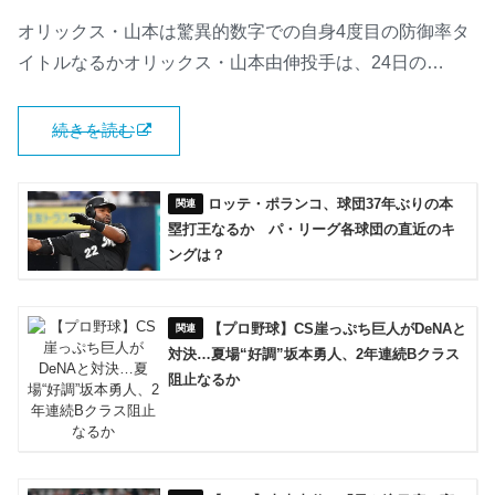
オリックス・山本は驚異的数字での自身4度目の防御率タ
イトルなるかオリックス・山本由伸投手は、24日の…
続きを読む
ロッテ・ポランコ、球団37年ぶりの本
塁打王なるか パ・リーグ各球団の直近のキ
ングは？
【プロ野球】CS崖っぷち巨人がDeNAと
対決…夏場“好調”坂本勇人、2年連続Bクラス
阻止なるか