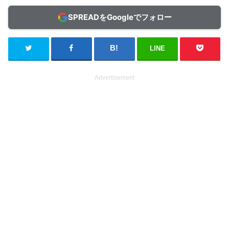
SPREADをGoogleでフォロー
LINE
Advertisement