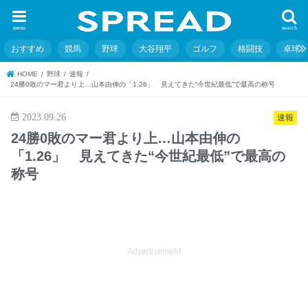
menu
search
おすすめ
競馬
野球
大谷翔平
ゴルフ
格闘技
卓球
HOME
野球
速報
24勝0敗のマー君より上…山本由伸の「1.26」 見えてきた“今世紀最低”で最高の称号
2023.09.26
速報
24勝0敗のマー君より上…山本由伸の
「1.26」 見えてきた“今世紀最低”で最高の
称号
Advertisement