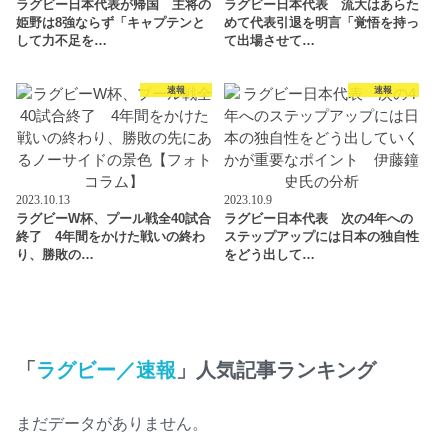
ラグビー日本代表が帰国 主将の
ラグビー日本代表 流大はあらた
姫野は8強ならず「キャプテンと
めて代表引退を明言「覚悟を持っ
して力不足を…
て出場させて…
速報
速報
2023.10.13
2023.10.9
ラグビーW杯、プール戦全40試合
ラグビー日本代表 次の4年への
終了 4年間をかけた戦いの終わ
ステップアップには日本の独自性
り、勝敗の…
をどう出して…
「
ラグビー／速報
」人気記事ランキング
まだデータがありません。