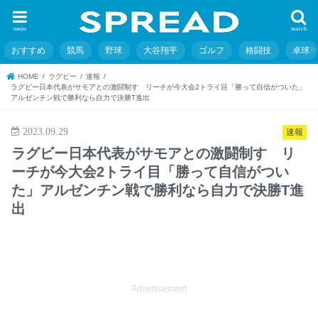
menu
search
おすすめ
競馬
野球
大谷翔平
ゴルフ
格闘技
卓球
HOME
ラグビー
速報
ラグビー日本代表がサモアとの激闘制す リーチが今大会2トライ目「勝って自信がついた」
アルゼンチン戦で勝利なら自力で決勝T進出
2023.09.29
速報
ラグビー日本代表がサモアとの激闘制す リ
ーチが今大会2トライ目「勝って自信がつい
た」アルゼンチン戦で勝利なら自力で決勝T進
出
Advertisement