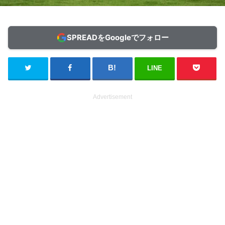
SPREADをGoogleでフォロー
LINE
Advertisement