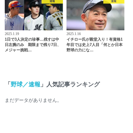
速報
速報
2025.1.19
2025.1.16
1日で3人決定の珍事…残すは中
イチロー氏が殿堂入り！有資格1
日左腕のみ 期限まで残り7日、
年目では史上7人目「何とか日本
メジャー挑戦…
野球の力にな…
「
野球／速報
」人気記事ランキング
まだデータがありません。