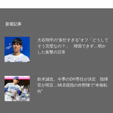
新着記事
大谷翔平の“多忙すぎる”オフ「どうして
そう完璧なの？」 帰国できず…明か
した衝撃の日常
鈴木誠也、今季のDH専任が決定 指揮
官が明言…MLB屈指の外野陣で“本格転
向”