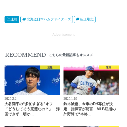
速報
北海道日本ハムファイターズ
新庄剛志
Advertisement
RECOMMEND
こちらの最新記事もオススメ
速報
速報
2025.2.2
2025.1.19
大谷翔平の“多忙すぎる”オフ
鈴木誠也、今季のDH専任が決
「どうしてそう完璧なの？」 帰
定 指揮官が明言…MLB屈指の
国できず…明か…
外野陣で“本格…