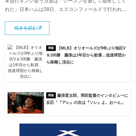
本塁打キング狙う万波は「シーズンを通して成長してく
れた」日本ハムは28日、エスコンフィールドで行われ…
続きを読む
【MLB】オリオールズが9年ぶり地区V
＆100勝 藤浪は1年目から歓喜…低迷球団か
ら移籍し頂点に
藤浪晋太郎、岡田監督のインタビューに
反応「『アレ』の次は『ソレ』よ。おーん」