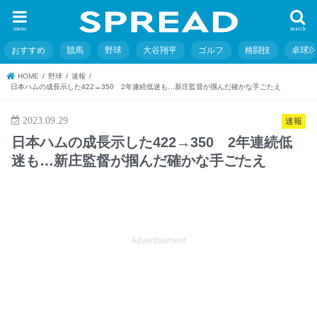
menu
search
おすすめ
競馬
野球
大谷翔平
ゴルフ
格闘技
卓球
HOME
野球
速報
日本ハムの成長示した422→350 2年連続低迷も…新庄監督が掴んだ確かな手ごたえ
2023.09.29
速報
日本ハムの成長示した422→350 2年連続低
迷も…新庄監督が掴んだ確かな手ごたえ
Advertisement