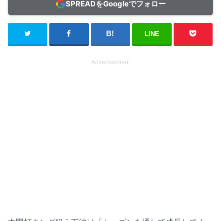
SPREADをGoogleでフォロー
LINE
Advertisement