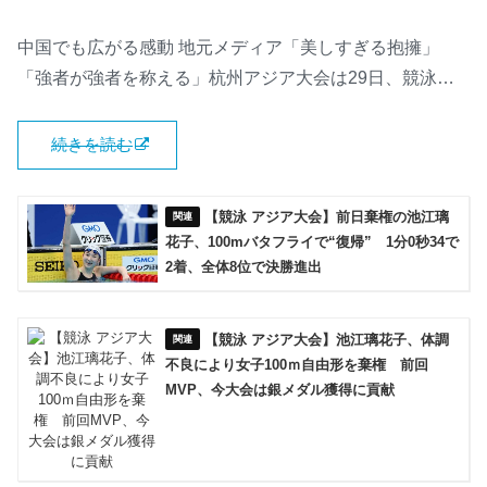
中国でも広がる感動 地元メディア「美しすぎる抱擁」
「強者が強者を称える」杭州アジア大会は29日、競泳…
続きを読む
【競泳 アジア大会】前日棄権の池江璃
花子、100mバタフライで“復帰” 1分0秒34で
2着、全体8位で決勝進出
【競泳 アジア大会】池江璃花子、体調
不良により女子100ｍ自由形を棄権 前回
MVP、今大会は銀メダル獲得に貢献