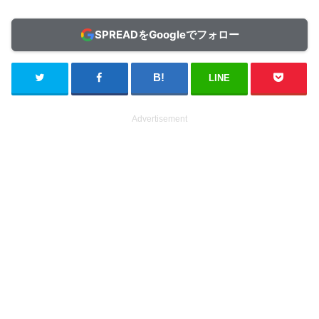
SPREADをGoogleでフォロー
LINE
Advertisement