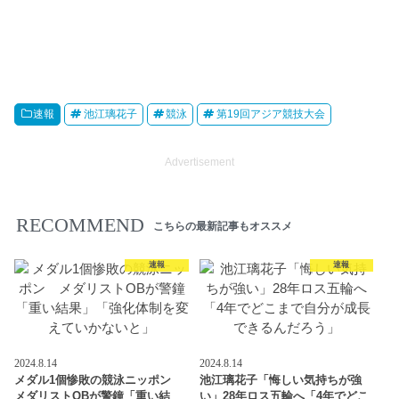
速報
池江璃花子
競泳
第19回アジア競技大会
Advertisement
RECOMMEND
こちらの最新記事もオススメ
速報
速報
2024.8.14
2024.8.14
メダル1個惨敗の競泳ニッポン
池江璃花子「悔しい気持ちが強
メダリストOBが警鐘「重い結
い」28年ロス五輪へ「4年でどこ