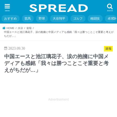
menu
search
おすすめ
競馬
野球
大谷翔平
ゴルフ
格闘技
卓球
HOME
水泳
速報
中国エースと池江璃花子、涙の抱擁に中国メディアも感銘「我々は勝つことこそ重要と考えが
ちだが…」
2023.09.30
速報
中国エースと池江璃花子、涙の抱擁に中国メ
ディアも感銘「我々は勝つことこそ重要と考
えがちだが…」
Advertisement