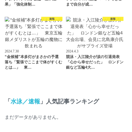
果」「強化体制…
まで自分が成…
速報
速報
2024.7.30
2024.4.3
“金候補”本多灯がまさかの予選
競泳・入江陵介が涙の引退発表
落ち「緊張でここまで体がすくむ
「心から幸せだった」 ロンドン
とは…」 東…
銀など五輪4大…
「
水泳／速報
」人気記事ランキング
まだデータがありません。