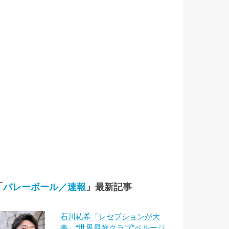
「
バレーボール／速報
」最新記事
石川祐希「レセプションが大
事」“世界最強クラブ”ペルージ