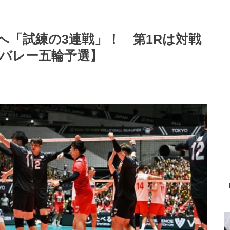
へ「試練の3連戦」！ 第1Rは対戦
【バレー五輪予選】