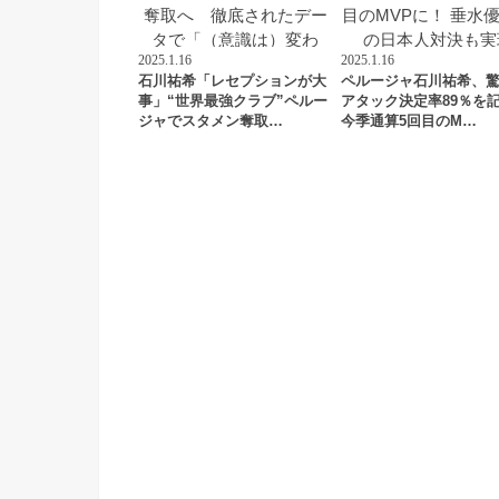
2025.1.16
2025.1.16
石川祐希「レセプションが大
ペルージャ石川祐希、
事」“世界最強クラブ”ペルー
アタック決定率89％を
ジャでスタメン奪取…
今季通算5回目のM…