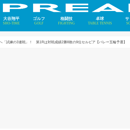
大谷翔平
ゴルフ
格闘技
卓球
サ
SHO-TIME
GOLF
FIGHTING
TABLE TENNIS
S
支えるメソッド×AI
ニュース
コラム
インタビュー
ニュース
コラム
平野美宇 プロフィール／
早田ひな プロフィール／
張本美和 プロフィール／
伊藤美誠 プロフィール／
大藤沙月 プロフィール／
長﨑美柚 プロフィール／
木原美悠 プロフィール／
張本智和 プロフィール／
戸上隼輔 プロフィール／
ニ
コ
イ
へ「試練の3連戦」！ 第1Rは対戦成績2勝8敗の9位セルビア【バレー五輪予選】