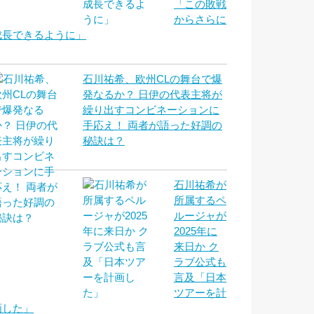
「この敗戦
からさらに
成長できるように」
石川祐希、欧州CLの舞台で爆
発なるか？ 日伊の代表主将が
繰り出すコンビネーションに
手応え！ 両者が語った好調の
秘訣は？
石川祐希が
所属するペ
ルージャが
2025年に
来日か ク
ラブ公式も
言及「日本
ツアーを計
画した」