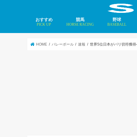
おすすめ
競馬
野球
PICK UP
HORSE RACING
BASEBALL
ニュース
コラム
インタビュー
矢田修 最新記事
MLBトップ投手を
HOME
バレーボール
速報
世界5位日本がパリ切符獲得