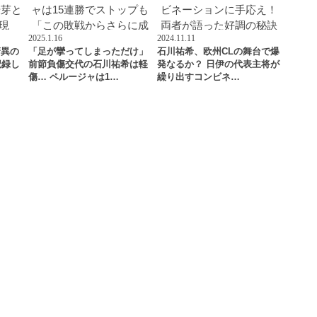
2025.1.16
2024.11.11
驚異の
「足が攣ってしまっただけ」
石川祐希、欧州CLの舞台で爆
記録し
前節負傷交代の石川祐希は軽
発なるか？ 日伊の代表主将が
傷… ペルージャは1…
繰り出すコンビネ…