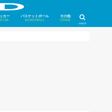
ッカー
バスケットボール
その他
OCCER
BASKETBALL
OTHER
search
最新記事
最新記事
最新記事
最新記事
最新記事
最新記事
最新記事
最新記事
最新記事
ュース
ラム
ンタビュー
ニュース
コラム
インタビュー
ボクシング
ラグビー
テニス
モータースポーツ
ダンス
フィギュアスケート
水泳
陸上競技
その他競技