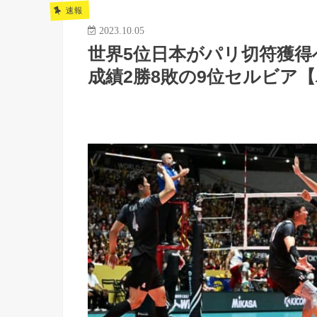
速報
2023.10.05
世界5位日本がパリ切符獲得
成績2勝8敗の9位セルビア