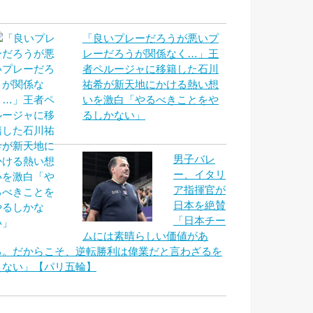
「良いプレーだろうが悪いプ
レーだろうが関係なく…」王
者ペルージャに移籍した石川
祐希が新天地にかける熱い想
いを激白「やるべきことをや
るしかない」
男子バレ
ー、イタリ
ア指揮官が
日本を絶賛
「日本チー
ムには素晴らしい価値があ
る。だからこそ、逆転勝利は偉業だと言わざるを
えない」【パリ五輪】