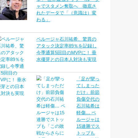
ャでスタメン奪取へ 徹底さ
れたデータで「（意識は）変
わる」
ペルージャ石川祐希、驚異の
アタック決定率89％を記録し
今季通算5回目のMVPに！ 垂
水優芽との日本人対決も実現
「足が攣っ
てしまった
だけ」前節
負傷交代の
石川祐希は
軽傷… ペ
ルージャは
15連勝でス
トップも