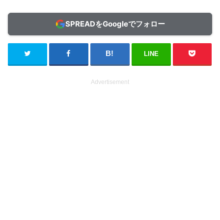
SPREADをGoogleでフォロー
LINE
Advertisement