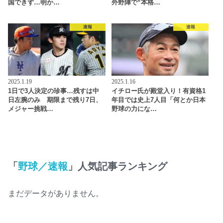
国できず…明か…
外野陣で“本格…
速報
速報
2025.1.19
2025.1.16
1日で3人決定の珍事…残すは中
イチロー氏が殿堂入り！有資格1
日左腕のみ 期限まで残り7日、
年目では史上7人目「何とか日本
メジャー挑戦…
野球の力にな…
「
野球／速報
」人気記事ランキング
まだデータがありません。