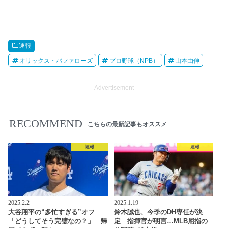
速報
オリックス・バファローズ
プロ野球（NPB）
山本由伸
Advertisement
RECOMMEND
こちらの最新記事もオススメ
速報
速報
2025.2.2
2025.1.19
大谷翔平の“多忙すぎる”オフ
鈴木誠也、今季のDH専任が決
「どうしてそう完璧なの？」 帰
定 指揮官が明言…MLB屈指の