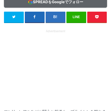
SPREADをGoogleでフォロー
LINE
Advertisement