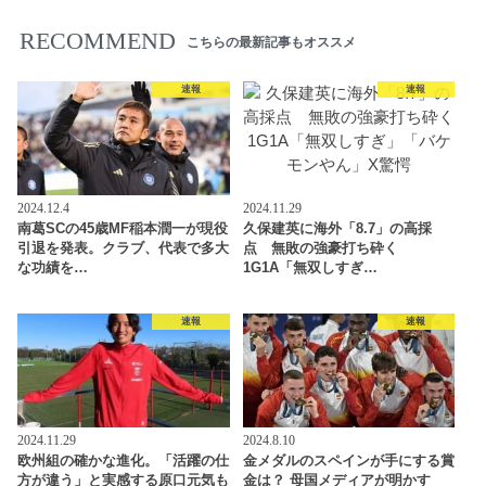
RECOMMEND
こちらの最新記事もオススメ
速報
速報
2024.12.4
2024.11.29
南葛SCの45歳MF稲本潤一が現役
久保建英に海外「8.7」の高採
引退を発表。クラブ、代表で多大
点 無敗の強豪打ち砕く
な功績を…
1G1A「無双しすぎ…
速報
速報
2024.11.29
2024.8.10
欧州組の確かな進化。「活躍の仕
金メダルのスペインが手にする賞
方が違う」と実感する原口元気も
金は？ 母国メディアが明かす