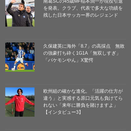
南葛SCの45歳MF稲本潤一が現役引退
を発表。クラブ、代表で多大な功績を
残した日本サッカー界のレジェンド
久保建英に海外「8.7」の高採点 無敗
の強豪打ち砕く1G1A「無双しすぎ」
「バケモンやん」X驚愕
欧州組の確かな進化。「活躍の仕方が
違う」と実感する原口元気も負けてら
れない「来年に勝負を賭けますよ」
【インタビュー3】