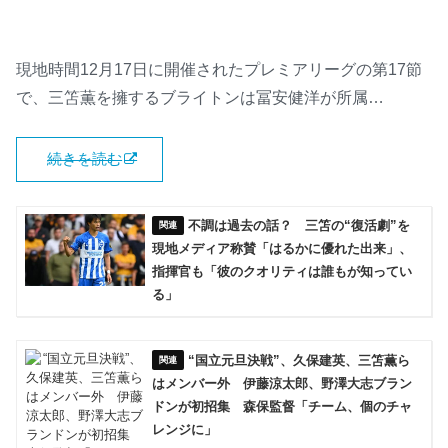
現地時間12月17日に開催されたプレミアリーグの第17節
で、三笘薫を擁するブライトンは冨安健洋が所属…
続きを読む
不調は過去の話？ 三笘の“復活劇”を
現地メディア称賛「はるかに優れた出来」、
指揮官も「彼のクオリティは誰もが知ってい
る」
“国立元旦決戦”、久保建英、三笘薫ら
はメンバー外 伊藤涼太郎、野澤大志ブラン
ドンが初招集 森保監督「チーム、個のチャ
レンジに」