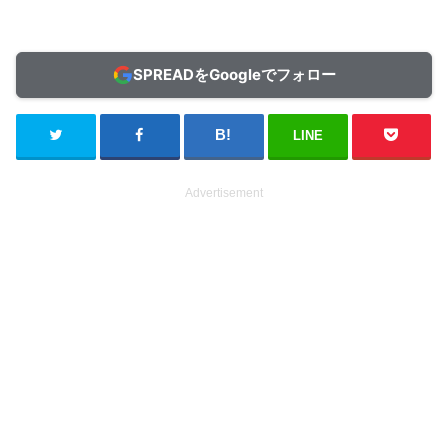
SPREADをGoogleでフォロー
LINE
Advertisement