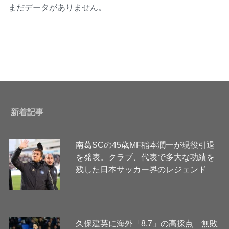
まだデータがありません。
新着記事
南葛SCの45歳MF稲本潤一が現役引退
を発表。クラブ、代表で多大な功績を
残した日本サッカー界のレジェンド
久保建英に海外「8.7」の高採点 無敗