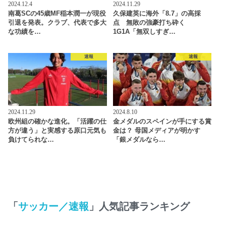
2024.12.4
2024.11.29
南葛SCの45歳MF稲本潤一が現役
久保建英に海外「8.7」の高採
引退を発表。クラブ、代表で多大
点 無敗の強豪打ち砕く
な功績を…
1G1A「無双しすぎ…
速報
速報
2024.11.29
2024.8.10
欧州組の確かな進化。「活躍の仕
金メダルのスペインが手にする賞
方が違う」と実感する原口元気も
金は？ 母国メディアが明かす
負けてられな…
「銀メダルなら…
「
サッカー／速報
」人気記事ランキング