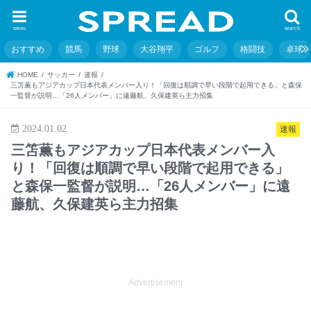
menu
search
おすすめ
競馬
野球
大谷翔平
ゴルフ
格闘技
卓球
HOME
サッカー
速報
三笘薫もアジアカップ日本代表メンバー入り！「回復は順調で早い段階で起用できる」と森保
一監督が説明…「26人メンバー」に遠藤航、久保建英ら主力招集
2024.01.02
速報
三笘薫もアジアカップ日本代表メンバー入
り！「回復は順調で早い段階で起用できる」
と森保一監督が説明…「26人メンバー」に遠
藤航、久保建英ら主力招集
Advertisement