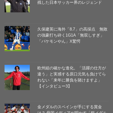
残した日本サッカー界のレジェンド
久保建英に海外「8.7」の高採点 無敗
の強豪打ち砕く1G1A「無双しすぎ」
「バケモンやん」X驚愕
欧州組の確かな進化。「活躍の仕方が
違う」と実感する原口元気も負けてら
れない「来年に勝負を賭けますよ」
【インタビュー3】
金メダルのスペインが手にする賞金
は？ 母国メディアが明かす「銀メダル