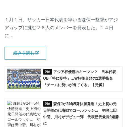
１月１日、サッカー日本代表を率いる森保一監督がアジ
アカップに挑む２６人のメンバーを発表した。１４日
に…
続きを読む
アジア杯優勝のキーマン？ 日本代表
OB「特に期待」…W杯後台頭の2選手指名
「チームに勢いが出てくる」【見解】
森保Jが24年5発快勝発進！史上初の元
日開催の代表戦でゴールラッシュ 初弾は田
中碧、川村がデビュー弾 代表歴代最長9連勝
に