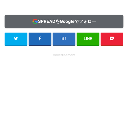
SPREADをGoogleでフォロー
LINE
Advertisement