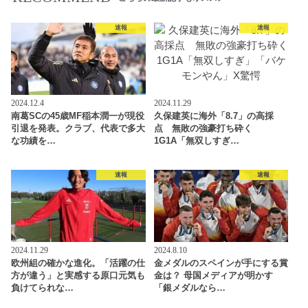
速報
速報
2024.12.4
2024.11.29
南葛SCの45歳MF稲本潤一が現役
久保建英に海外「8.7」の高採
引退を発表。クラブ、代表で多大
点 無敗の強豪打ち砕く
な功績を…
1G1A「無双しすぎ…
速報
速報
2024.11.29
2024.8.10
欧州組の確かな進化。「活躍の仕
金メダルのスペインが手にする賞
方が違う」と実感する原口元気も
金は？ 母国メディアが明かす
負けてられな…
「銀メダルなら…