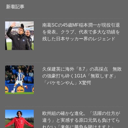
新着記事
南葛SCの45歳MF稲本潤一が現役引退
を発表。クラブ、代表で多大な功績を
残した日本サッカー界のレジェンド
久保建英に海外「8.7」の高採点 無敗
の強豪打ち砕く1G1A「無双しすぎ」
「バケモンやん」X驚愕
欧州組の確かな進化。「活躍の仕方が
違う」と実感する原口元気も負けてら
れない「来年に勝負を賭けますよ」