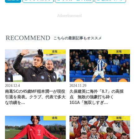
Advertisement
RECOMMEND
こちらの最新記事もオススメ
速報
速報
2024.12.4
2024.11.29
南葛SCの45歳MF稲本潤一が現役
久保建英に海外「8.7」の高採
引退を発表。クラブ、代表で多大
点 無敗の強豪打ち砕く
な功績を…
1G1A「無双しすぎ…
速報
速報