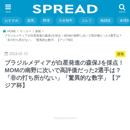
menu
search
おすすめ
競馬
野球
大谷翔平
ゴルフ
格闘技
卓球
HOME
サッカー
速報
ブラジルメディアが白星発進の森保Jを採点！MOMの南野に次いで高評価だった2選手は？
「非の打ち所がない」「驚異的な数字」【アジア杯】
2024.01.15
速報
ブラジルメディアが白星発進の森保Jを採点！
MOMの南野に次いで高評価だった2選手は？
「非の打ち所がない」「驚異的な数字」【ア
ジア杯】
Advertisement