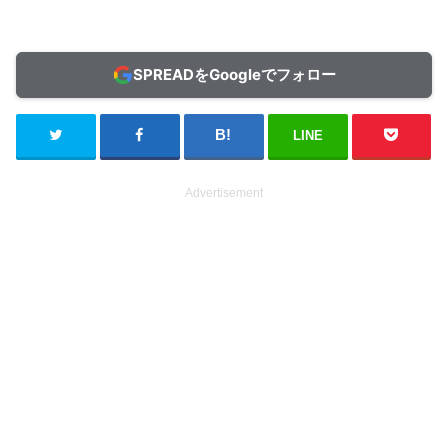
SPREADをGoogleでフォロー
LINE
Advertisement