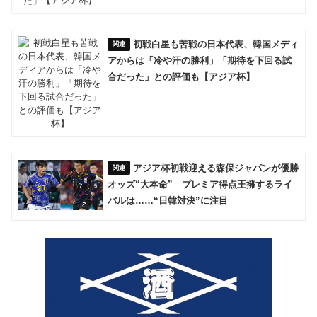
初戦白星も苦戦の日本代表、韓国メディ
アからは「冷や汗の勝利」「期待を下回る試
合だった」との評価も【アジア杯】
アジア杯初戦迎える森保ジャパンが優勝
オッズ“大本命” プレミア得点王擁するライ
バルは……“日韓対決”に注目