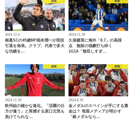
速報
速報
2024.12.4
2024.11.29
南葛SCの45歳MF稲本潤一が現役
久保建英に海外「8.7」の高採
引退を発表。クラブ、代表で多大
点 無敗の強豪打ち砕く
な功績を…
1G1A「無双しすぎ…
速報
速報
2024.11.29
2024.8.10
欧州組の確かな進化。「活躍の仕
金メダルのスペインが手にする賞
方が違う」と実感する原口元気も
金は？ 母国メディアが明かす
負けてられな…
「銀メダルなら…