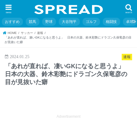
menu
search
おすすめ
競馬
野球
大谷翔平
ゴルフ
格闘技
卓球
HOME
サッカー
速報
「あれが直れば、凄いGKになると思うよ」 日本の大器、鈴木彩艶にドラゴン久保竜彦の目
が見抜いた癖
2024.01.25
速報
「あれが直れば、凄いGKになると思うよ」
日本の大器、鈴木彩艶にドラゴン久保竜彦の
目が見抜いた癖
Advertisement