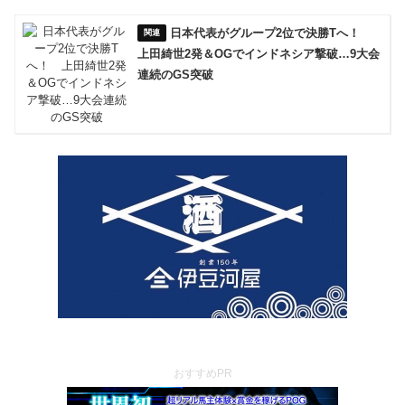
日本代表がグループ2位で決勝Tへ！
上田綺世2発＆OGでインドネシア撃破…9大会
連続のGS突破
おすすめPR