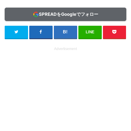
SPREADをGoogleでフォロー
LINE
Advertisement