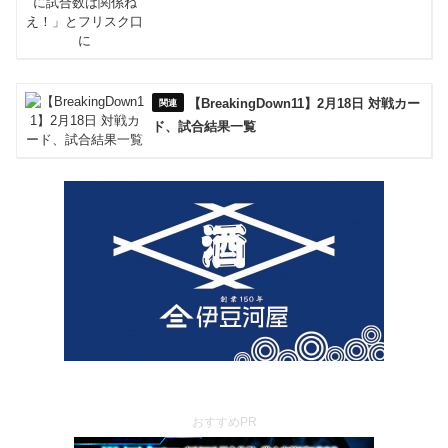
【BreakingDown11】2月18日 対戦カー
ド、試合結果一覧
おすすめPR