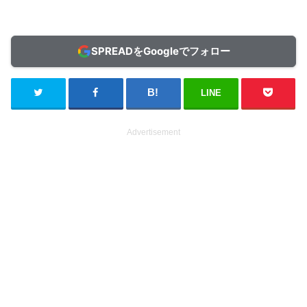
SPREADをGoogleでフォロー
LINE
Advertisement