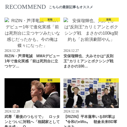
RECOMMEND
こちらの最新記事もオススメ
速報
速報
2024.12.29
2024.12.27
RIZIN・芦澤竜誠 MMAデビュー
安保瑠輝也、大みそかは“反則
1年で進化実感「前は死刑台に立
王”カリミアンとボクシング戦
つヤツ…
まさかの100…
速報
速報
2024.12.20
2024.12.16
武尊「最後のつもりで」 ロッタ
【RIZIN】平本蓮率いるBR軍は
ンとついに対戦へ「格闘家として
〝令和のnWo〟 朝倉未来BD軍
集大成」 O…
と大み…