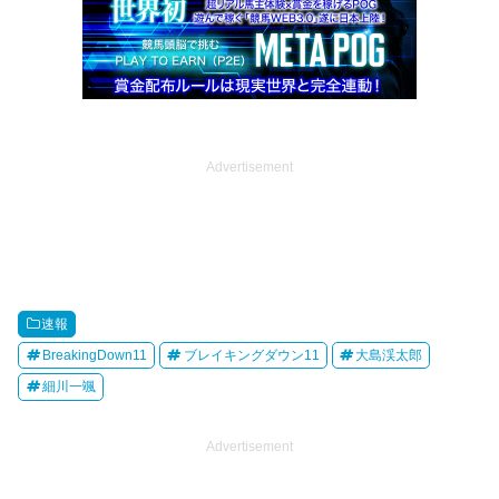
Advertisement
速報
BreakingDown11
ブレイキングダウン11
大島渓太郎
細川一颯
Advertisement