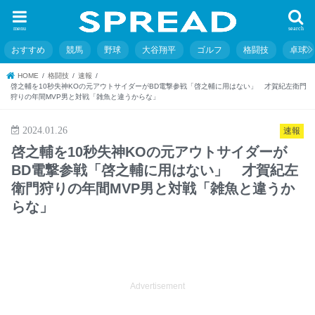
menu
search
おすすめ
競馬
野球
大谷翔平
ゴルフ
格闘技
卓球
HOME
格闘技
速報
啓之輔を10秒失神KOの元アウトサイダーがBD電撃参戦「啓之輔に用はない」 才賀紀左衛門
狩りの年間MVP男と対戦「雑魚と違うからな」
2024.01.26
速報
啓之輔を10秒失神KOの元アウトサイダーが
BD電撃参戦「啓之輔に用はない」 才賀紀左
衛門狩りの年間MVP男と対戦「雑魚と違うか
らな」
Advertisement