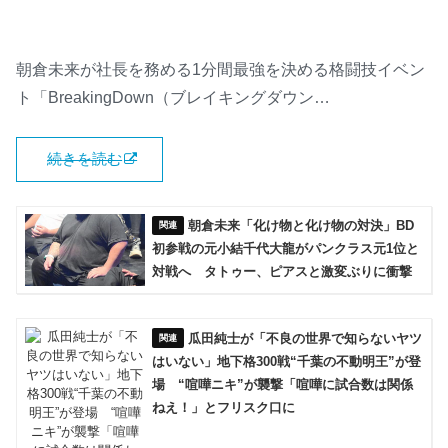
朝倉未来が社長を務める1分間最強を決める格闘技イベン
ト「BreakingDown（ブレイキングダウン…
続きを読む
朝倉未来「化け物と化け物の対決」BD
初参戦の元小結千代大龍がパンクラス元1位と
対戦へ タトゥー、ピアスと激変ぶりに衝撃
瓜田純士が「不良の世界で知らないヤツ
はいない」地下格300戦“千葉の不動明王”が登
場 “喧嘩ニキ”が襲撃「喧嘩に試合数は関係
ねえ！」とフリスク口に