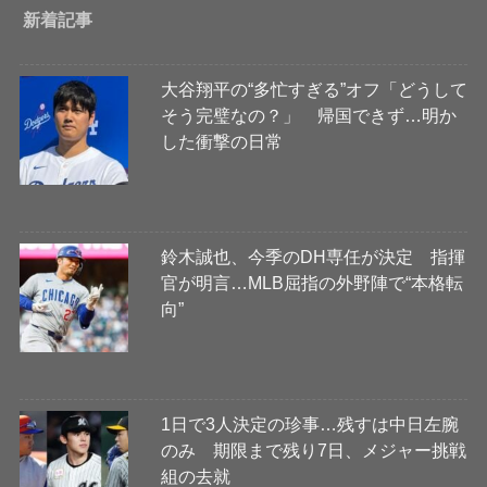
新着記事
大谷翔平の“多忙すぎる”オフ「どうして
そう完璧なの？」 帰国できず…明か
した衝撃の日常
鈴木誠也、今季のDH専任が決定 指揮
官が明言…MLB屈指の外野陣で“本格転
向”
1日で3人決定の珍事…残すは中日左腕
のみ 期限まで残り7日、メジャー挑戦
組の去就