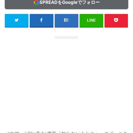
SPREADをGoogleでフォロー
LINE
Advertisement