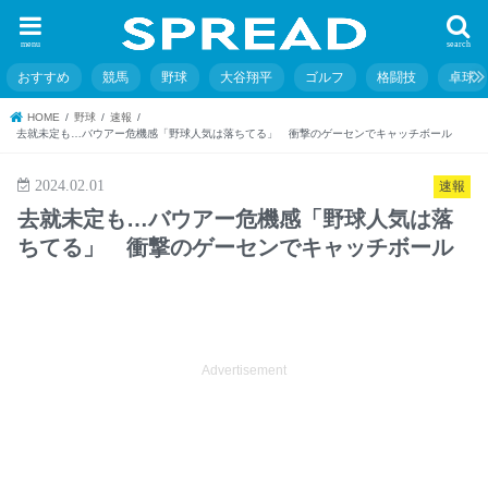
menu
search
おすすめ
競馬
野球
大谷翔平
ゴルフ
格闘技
卓球
HOME
野球
速報
去就未定も…バウアー危機感「野球人気は落ちてる」 衝撃のゲーセンでキャッチボール
2024.02.01
速報
去就未定も…バウアー危機感「野球人気は落
ちてる」 衝撃のゲーセンでキャッチボール
Advertisement