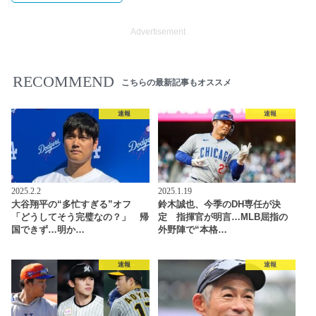
Advertisement
RECOMMEND
こちらの最新記事もオススメ
速報
速報
2025.2.2
2025.1.19
大谷翔平の“多忙すぎる”オフ
鈴木誠也、今季のDH専任が決
「どうしてそう完璧なの？」 帰
定 指揮官が明言…MLB屈指の
国できず…明か…
外野陣で“本格…
速報
速報