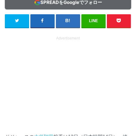
SPREADをGoogleでフォロー
LINE
Advertisement