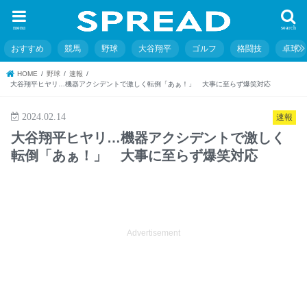
menu
search
おすすめ
競馬
野球
大谷翔平
ゴルフ
格闘技
卓球
HOME
野球
速報
大谷翔平ヒヤリ…機器アクシデントで激しく転倒「あぁ！」 大事に至らず爆笑対応
2024.02.14
速報
大谷翔平ヒヤリ…機器アクシデントで激しく
転倒「あぁ！」 大事に至らず爆笑対応
Advertisement