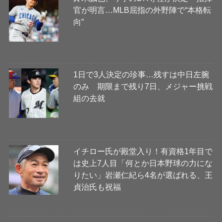
官が明言…MLB屈指の外野陣で“本格転
向”
1日で3人決定の珍事…残すは中日左腕
のみ 期限まで残り7日、メジャー挑戦
組の去就
イチロー氏が殿堂入り！有資格1年目で
は史上7人目「何とか日本野球の力にな
りたい」岩瀬仁紀ら4名が選ばれる、王
貞治氏も祝福