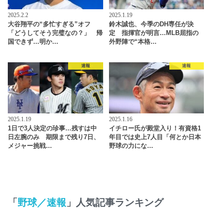
2025.2.2
2025.1.19
大谷翔平の“多忙すぎる”オフ
鈴木誠也、今季のDH専任が決
「どうしてそう完璧なの？」 帰
定 指揮官が明言…MLB屈指の
国できず…明か…
外野陣で“本格…
速報
速報
2025.1.19
2025.1.16
1日で3人決定の珍事…残すは中
イチロー氏が殿堂入り！有資格1
日左腕のみ 期限まで残り7日、
年目では史上7人目「何とか日本
メジャー挑戦…
野球の力にな…
「
野球／速報
」人気記事ランキング