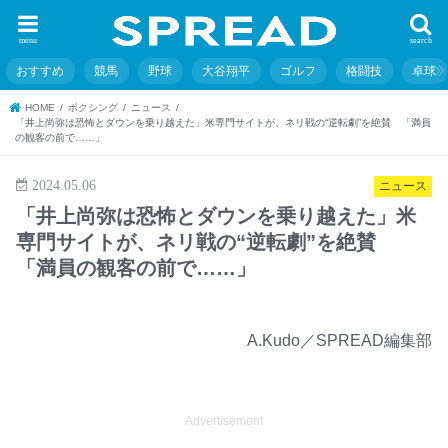
menu
search
おすすめ
競馬
野球
大谷翔平
ゴルフ
格闘技
卓球
HOME
ボクシング
ニュース
「井上尚弥は恐怖とダウンを乗り越えた」米専門サイトが、ネリ戦の“逆転劇”を絶賛 「満員
の観客の前で……」
2024.05.06
ニュース
「井上尚弥は恐怖とダウンを乗り越えた」米
専門サイトが、ネリ戦の“逆転劇”を絶賛
「満員の観客の前で……」
A.Kudo／SPREAD編集部
Advertisement