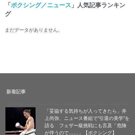
「
ボクシング／ニュース
」人気記事ランキン
グ
まだデータがありません。
新着記事
「妥協する気持ちが入ってきたら」井
上尚弥、ニュース番組で“引退の美学”を
語る フェザー級挑戦にも言及「危険
が伴うので……」【ボクシング】