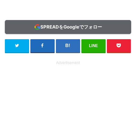
SPREADをGoogleでフォロー
LINE
Advertisement