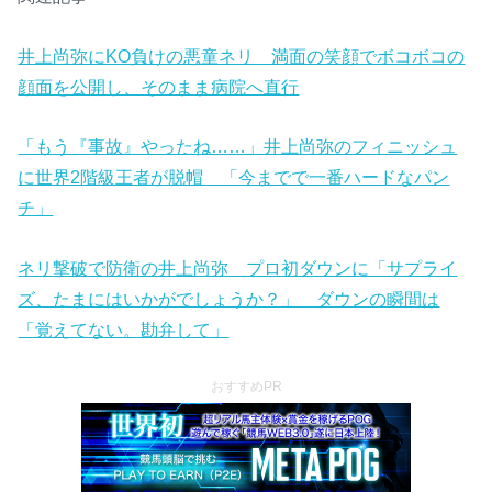
井上尚弥にKO負けの悪童ネリ 満面の笑顔でボコボコの
顔面を公開し、そのまま病院へ直行
「もう『事故』やったね……」井上尚弥のフィニッシュ
に世界2階級王者が脱帽 「今までで一番ハードなパン
チ」
ネリ撃破で防衛の井上尚弥 プロ初ダウンに「サプライ
ズ、たまにはいかがでしょうか？」 ダウンの瞬間は
「覚えてない。勘弁して」
おすすめPR