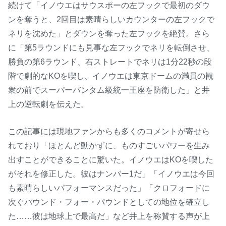
続けて「イノウエはサウスポーの左フックで最初のダウ
ンを奪うと、2回目は素晴らしいカウンターの左フックで
ネリを沈めた」とダウンを奪った左フックを絶賛。さら
に「第5ラウンドにも見事な左フックでネリを転倒させ、
勝負の第6ラウンド、右ストレートでネリは1分22秒の段
階で劇的なKOを喫し、イノウエは東京ドームの満員の観
衆の前でスーパーバンタム級統一王座を防衛した」と井
上の逆転劇を伝えた。
この記事には現地ファンからも多くのコメントが寄せら
れており「ほとんど動かずに、ものすごいパワーを生み
出すことができることに驚いた。イノウエはKOを喫した
がそれを修正した。彼はナンバー1だ」「イノウエは今回
も素晴らしいパフォーマンスだった」「クロフォードに
次ぐパウンド・フォー・パウンドとしての地位を確立し
た……彼は地球上で最高だ」など井上を称賛する声が上