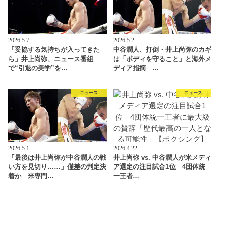
2026.5.7
2026.5.2
「妥協する気持ちが入ってきた
中谷潤人、打倒・井上尚弥のカギ
ら」井上尚弥、ニュース番組
は「ボディを守ること」と海外メ
で“引退の美学”を…
ディア指摘 …
ニュース
ニュース
2026.5.1
2026.4.22
「最後は井上尚弥が中谷潤人の戦
井上尚弥 vs. 中谷潤人が米メディ
い方を見切り……」僅差の判定決
ア選定の注目試合1位 4団体統
着か 米専門…
一王者…