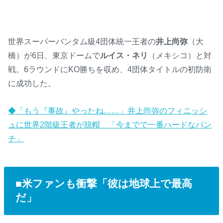
世界スーパーバンタム級4団体統一王者の
井上尚弥
（大
橋）が6日、東京ドームで
ルイス・ネリ
（メキシコ）と対
戦。6ラウンドにKO勝ちを収め、4団体タイトルの初防衛
に成功した。
◆「もう『事故』やったね……」井上尚弥のフィニッシ
ュに世界2階級王者が脱帽 「今までで一番ハードなパン
チ」
■米ファンも衝撃「彼は地球上で最高
だ」