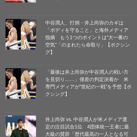
中谷潤人、打倒・井上尚弥のカギは
「ボディを守ること」と海外メディア
指摘 もう1つのポイントは“大一番の
空気”「のまれたら命取り」【ボクシン
グ】
「最後は井上尚弥が中谷潤人の戦い方
を見切り……」僅差の判定決着か 米
専門メディアが“世紀の一戦”を予想【ボ
クシング】
井上尚弥 vs. 中谷潤人が米メディア選
定の注目試合1位 4団体統一王者に最
大級の賛辞「歴代最高の一人となる可