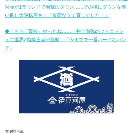
尚弥が1ラウンドで衝撃のダウン……その後にダウンを奪
い返し大逆転勝ち！「最高な立て直しでした！」
◆「もう『事故』やったね……」井上尚弥のフィニッシ
ュに世界2階級王者が脱帽 「今までで一番ハードなパン
チ」
関連記事