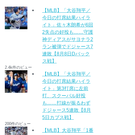
【MLB】「大谷翔平／
今日の打席結果ハイラ
イト」佐々木朗希が6回
2失点の好投も……守護
神ディアスがサヨナラ2
ラン被弾でドジャース7
連敗【8月8日Dバック
ス戦】
2.4k件のビュー
【MLB】「大谷翔平／
今日の打席結果ハイラ
イト」第3打席に左前
打、スクーバル好投
も……打線が振るわず
ドジャース5連敗【8月
5日カブス戦】
200件のビュー
【MLB】大谷翔平「1番