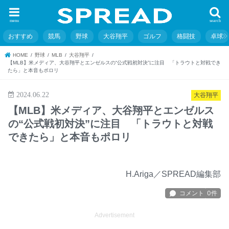
menu
search
おすすめ
競馬
野球
大谷翔平
ゴルフ
格闘技
卓球
HOME
野球
MLB
大谷翔平
【MLB】米メディア、大谷翔平とエンゼルスの“公式戦初対決”に注目 「トラウトと対戦でき
たら」と本音もポロリ
2024.06.22
大谷翔平
【MLB】米メディア、大谷翔平とエンゼルス
の“公式戦初対決”に注目 「トラウトと対戦
できたら」と本音もポロリ
H.Ariga／SPREAD編集部
Advertisement