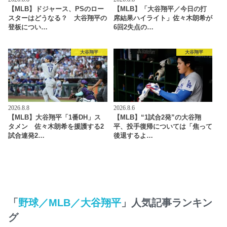
【MLB】ドジャース、PSのロー
【MLB】「大谷翔平／今日の打
スターはどうなる？ 大谷翔平の
席結果ハイライト」佐々木朗希が
登板につい…
6回2失点の…
大谷翔平
大谷翔平
2026.8.8
2026.8.6
【MLB】大谷翔平「1番DH」ス
【MLB】“1試合2発”の大谷翔
タメン 佐々木朗希を援護する2
平、投手復帰については「焦って
試合連発2…
後退するよ…
「
野球／MLB／大谷翔平
」人気記事ランキン
グ