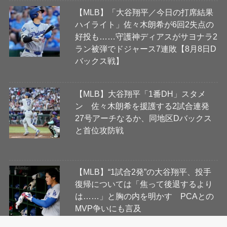
【MLB】「大谷翔平／今日の打席結果
ハイライト」佐々木朗希が6回2失点の
好投も……守護神ディアスがサヨナラ2
ラン被弾でドジャース7連敗【8月8日D
バックス戦】
【MLB】大谷翔平「1番DH」スタメ
ン 佐々木朗希を援護する2試合連発
27号アーチなるか、同地区Dバックス
と首位攻防戦
【MLB】“1試合2発”の大谷翔平、投手
復帰については「焦って後退するより
は……」と胸の内を明かす PCAとの
MVP争いにも言及