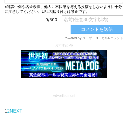
おすすめPR
Advertisement
1
2
NEXT