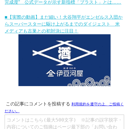
完成度” 公式データが示す新指標「ブラスト」とは……
■【実際の動画】まだ細い！大谷翔平がエンゼルス入団か
らスーパースターに駆け上がるまでのダイジェスト 米
メディアも古巣との初対決に注目！