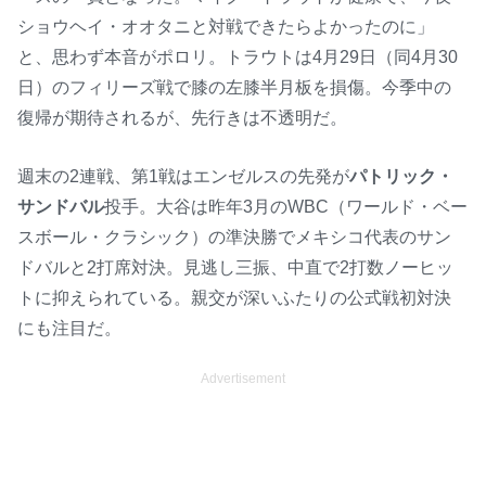
ショウヘイ・オオタニと対戦できたらよかったのに」
と、思わず本音がポロリ。トラウトは4月29日（同4月30
日）のフィリーズ戦で膝の左膝半月板を損傷。今季中の
復帰が期待されるが、先行きは不透明だ。
週末の2連戦、第1戦はエンゼルスの先発が
パトリック・
サンドバル
投手。大谷は昨年3月のWBC（ワールド・ベー
スボール・クラシック）の準決勝でメキシコ代表のサン
ドバルと2打席対決。見逃し三振、中直で2打数ノーヒッ
トに抑えられている。親交が深いふたりの公式戦初対決
にも注目だ。
Advertisement