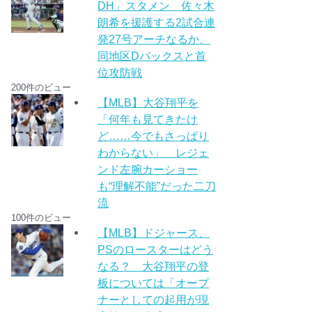
DH」スタメン 佐々木
朗希を援護する2試合連
発27号アーチなるか、
同地区Dバックスと首
位攻防戦
200件のビュー
【MLB】大谷翔平を
「何年も見てきたけ
ど……今でもさっぱり
わからない」 レジェ
ンド左腕カーショー
も“理解不能”だった二刀
流
100件のビュー
【MLB】ドジャース、
PSのロースターはどう
なる？ 大谷翔平の登
板については「オープ
ナーとしての起用が現