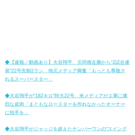
◆【速報／動画あり】大谷翔平、元同僚左腕から“2試合連
発”22号先制2ラン 地元メディア興奮「もっとも尊敬さ
れるスーパースター」
◆大谷翔平が“182キロ”特大22号、米メディアがエ軍に痛
烈な皮肉「まともなロースターを作れなかったオーナー
に拍手を」
◆大谷翔平がジャッジを超えたナンバーワンの“スイング