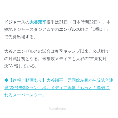
ドジャース
の
大谷翔平
投手は21日（日本時間22日）、本
拠地ドジャースタジアムでの
エンゼルス
戦に「1番DH」
で先発出場する。
大谷とエンゼルスの試合は春季キャンプ以来、公式戦で
の対戦は初となる。米複数メディアも大谷の“古巣初対
決”を報じている。
◆【速報／動画あり】大谷翔平、元同僚左腕から“2試合連
発”22号先制2ラン 地元メディア興奮「もっとも尊敬さ
れるスーパースター」
Advertisement