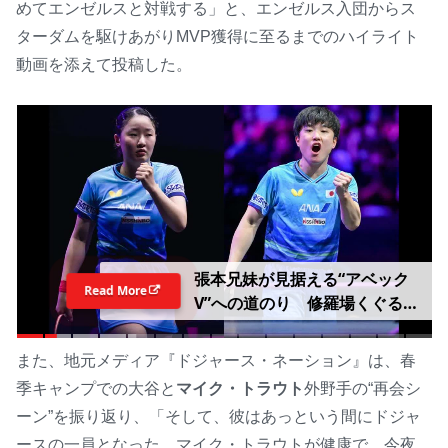
めてエンゼルスと対戦する」と、エンゼルス入団からス
ターダムを駆けあがりMVP獲得に至るまでのハイライト
動画を添えて投稿した。
張本兄妹が見据える“アベック
Read More
V”への道のり 修羅場くぐる美
和は中国撃破へ「準備して挑
む」男子エース対決の智和は
また、地元メディア『ドジャース・ネーション』は、春
「そのままいくだけ」【WTTチ
季キャンプでの大谷と
マイク・トラウト
外野手の“再会シ
ャンピオンズ横浜2026】
ーン”を振り返り、「そして、彼はあっという間にドジャ
ースの一員となった。マイク・トラウトが健康で、今夜