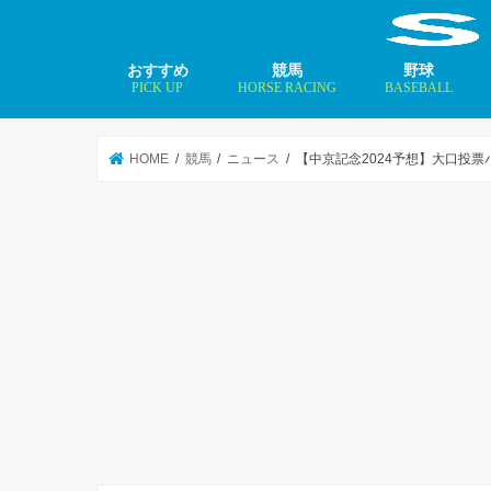
おすすめ
競馬
野球
PICK UP
HORSE RACING
BASEBALL
ニュース
コラム
インタビュー
矢田修 最新記事
MLBトップ投手を
HOME
競馬
ニュース
【中京記念2024予想】大口投票