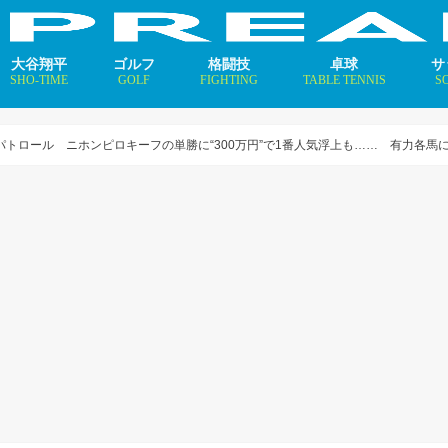
大谷翔平
ゴルフ
格闘技
卓球
サ
SHO-TIME
GOLF
FIGHTING
TABLE TENNIS
S
支えるメソッド×AI
ニュース
コラム
インタビュー
ニュース
コラム
平野美宇 プロフィール／
早田ひな プロフィール／
張本美和 プロフィール／
伊藤美誠 プロフィール／
大藤沙月 プロフィール／
長﨑美柚 プロフィール／
木原美悠 プロフィール／
張本智和 プロフィール／
戸上隼輔 プロフィール／
ニ
コ
イ
パトロール ニホンピロキーフの単勝に“300万円”で1番人気浮上も…… 有力各馬に