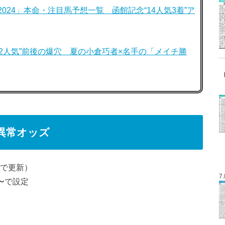
24」本命・注目馬予想一覧 函館記念“14人気3着”ア
12人気”前後の爆穴 夏の小倉巧者×名手の「メイチ勝
・異常オッズ
まで更新）
7
〜で設定