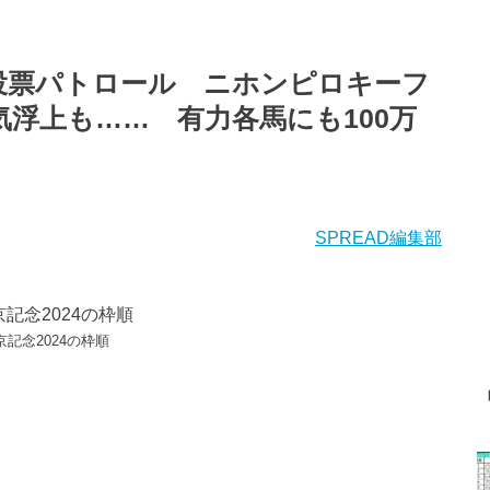
口投票パトロール ニホンピロキーフ
人気浮上も…… 有力各馬にも100万
SPREAD編集部
京記念2024の枠順