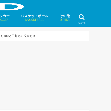
ッカー
バスケットボール
その他
OCCER
BASKETBALL
OTHER
search
最新記事
最新記事
最新記事
最新記事
最新記事
最新記事
最新記事
最新記事
最新記事
ュース
ラム
ンタビュー
ニュース
コラム
インタビュー
ボクシング
ラグビー
テニス
モータースポーツ
ダンス
フィギュアスケート
水泳
陸上競技
その他競技
も100万円超えの投資あり