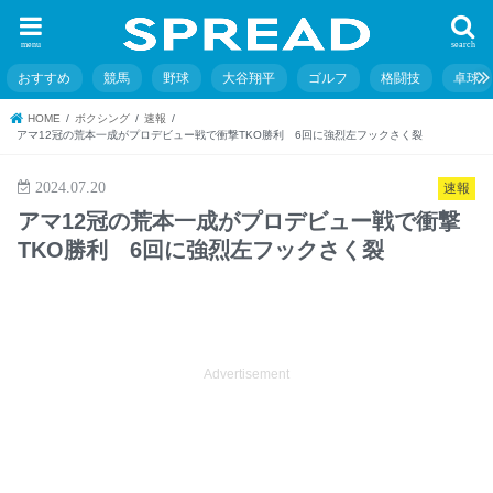
menu
search
おすすめ
競馬
野球
大谷翔平
ゴルフ
格闘技
卓球
HOME
ボクシング
速報
アマ12冠の荒本一成がプロデビュー戦で衝撃TKO勝利 6回に強烈左フックさく裂
2024.07.20
速報
アマ12冠の荒本一成がプロデビュー戦で衝撃
TKO勝利 6回に強烈左フックさく裂
Advertisement