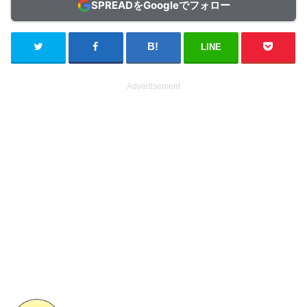
SPREADをGoogleでフォロー
LINE
Advertisement