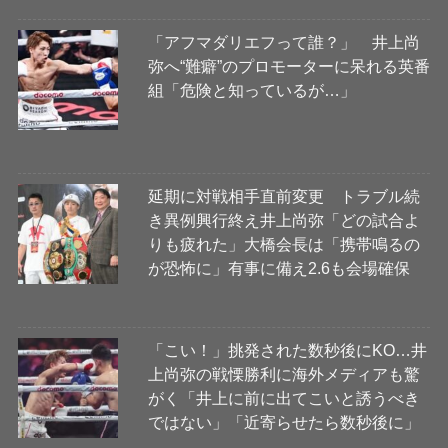
「アフマダリエフって誰？」 井上尚
弥へ“難癖”のプロモーターに呆れる英番
組「危険と知っているが…」
延期に対戦相手直前変更 トラブル続
き異例興行終え井上尚弥「どの試合よ
りも疲れた」大橋会長は「携帯鳴るの
が恐怖に」有事に備え2.6も会場確保
「こい！」挑発された数秒後にKO…井
上尚弥の戦慄勝利に海外メディアも驚
がく「井上に前に出てこいと誘うべき
ではない」「近寄らせたら数秒後に」