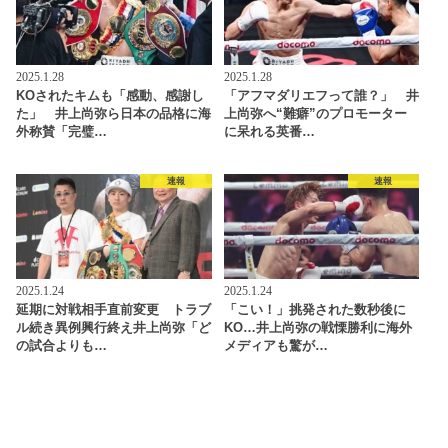
2025.1.28
2025.1.28
KOされたキムも「感動、感謝し
「アフマダリエフって誰？」 井
た」 井上尚弥ら日本の品格に海
上尚弥へ“難癖”のプロモーター
外称賛「完璧…
に呆れる英番…
速報
速報
2025.1.24
2025.1.24
延期に対戦相手直前変更 トラブ
「こい！」挑発された数秒後に
ル続き異例興行終え井上尚弥「ど
KO…井上尚弥の戦慄勝利に海外
の試合よりも…
メディアも驚が…