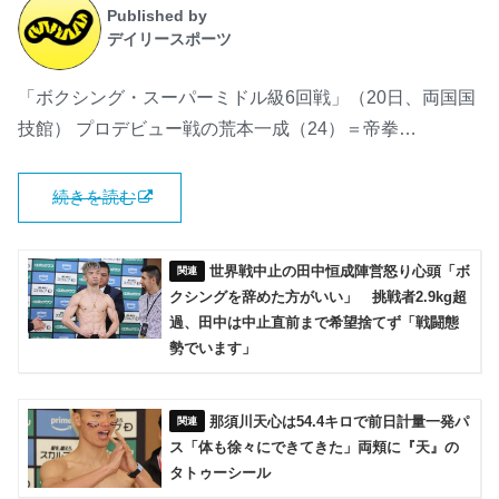
Published by
デイリースポーツ
「ボクシング・スーパーミドル級6回戦」（20日、両国国
技館） プロデビュー戦の荒本一成（24）＝帝拳…
続きを読む
世界戦中止の田中恒成陣営怒り心頭「ボ
クシングを辞めた方がいい」 挑戦者2.9kg超
過、田中は中止直前まで希望捨てず「戦闘態
勢でいます」
那須川天心は54.4キロで前日計量一発パ
ス「体も徐々にできてきた」両頬に『天』の
タトゥーシール