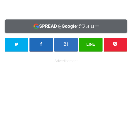
SPREADをGoogleでフォロー
LINE
Advertisement