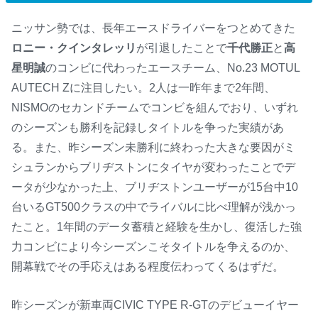
ニッサン勢では、長年エースドライバーをつとめてきた
ロニー・クインタレッリ
が引退したことで
千代勝正
と
高
星明誠
のコンビに代わったエースチーム、No.23 MOTUL
AUTECH Zに注目したい。2人は一昨年まで2年間、
NISMOのセカンドチームでコンビを組んでおり、いずれ
のシーズンも勝利を記録しタイトルを争った実績があ
る。また、昨シーズン未勝利に終わった大きな要因がミ
シュランからブリヂストンにタイヤが変わったことでデ
ータが少なかった上、ブリヂストンユーザーが15台中10
台いるGT500クラスの中でライバルに比べ理解が浅かっ
たこと。1年間のデータ蓄積と経験を生かし、復活した強
力コンビにより今シーズンこそタイトルを争えるのか、
開幕戦でその手応えはある程度伝わってくるはずだ。
昨シーズンが新車両CIVIC TYPE R-GTのデビューイヤー