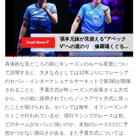
張本兄妹が見据える“アベック
Read More
V”への道のり 修羅場くぐる美
和は中国撃破へ「準備して挑
む」男子エース対決の智和は
具体的な見どころの前に今シーズンのルール変更につい
「そのままいくだけ」【WTTチ
て説明すると、大きな点としては12年ぶりにマレーシア
ャンピオンズ横浜2026】
のセパン・インターナショナルサーキットで第3戦が開催
されることと、予選方式が昨シーズンの合算タイム方式
から、その前に採用されていたノックアウト方式に戻っ
たことが挙げられる。セパンでは毎年、オフシーズンテ
ストこそ行われているが、現行マシンでのレースは初。
どのチームがセパンに強いのか、未知のレースだけに予
想がつかない面白さがある。また予選方式については、