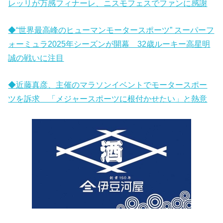
レッリが万感フィナーレ、ニスモフェスでファンに感謝
◆“世界最高峰のヒューマンモータースポーツ” スーパーフ
ォーミュラ2025年シーズンが開幕 32歳ルーキー高星明
誠の戦いに注目
◆近藤真彦、主催のマラソンイベントでモータースポー
ツを訴求 「メジャースポーツに根付かせたい」と熱意