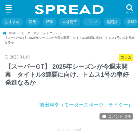
menu
search
おすすめ
競馬
野球
大谷翔平
ゴルフ
格闘技
卓球
HOME
モータースポーツ
コラム
【スーパーGT】 2025年シーズンが今週末開幕 タイトル3連覇に向け、トムス1号の車好発進
なるか
2025.04.10
コラム
【スーパーGT】 2025年シーズンが今週末開
幕 タイトル3連覇に向け、トムス1号の車好
発進なるか
前田利幸（モータースポーツ・ライター）
Advertisement