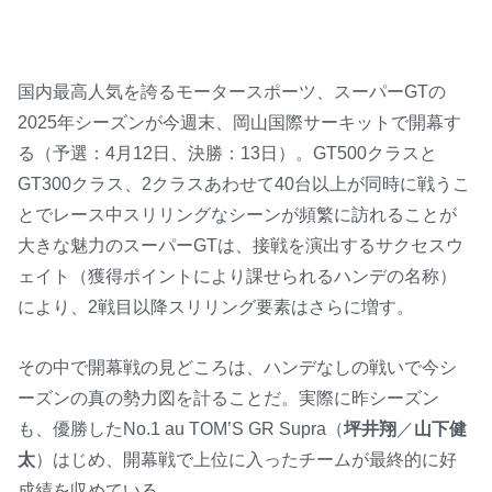
国内最高人気を誇るモータースポーツ、スーパーGTの
2025年シーズンが今週末、岡山国際サーキットで開幕す
る（予選：4月12日、決勝：13日）。GT500クラスと
GT300クラス、2クラスあわせて40台以上が同時に戦うこ
とでレース中スリリングなシーンが頻繁に訪れることが
大きな魅力のスーパーGTは、接戦を演出するサクセスウ
ェイト（獲得ポイントにより課せられるハンデの名称）
により、2戦目以降スリリング要素はさらに増す。
その中で開幕戦の見どころは、ハンデなしの戦いで今シ
ーズンの真の勢力図を計ることだ。実際に昨シーズン
も、優勝したNo.1 au TOM’S GR Supra（
坪井翔
／
山下健
太
）はじめ、開幕戦で上位に入ったチームが最終的に好
成績を収めている。