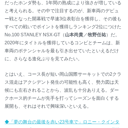
だったホンダ勢も、1年間の熟成により強さが増している
と考えられる。その中で注目するのが、新車両のデビュ
ー戦となった開幕戦で早速3位表彰台を獲得し、その後も
すべての戦いでポイントを獲得しランキング2位につけた
No.100 STANLEY NSX-GT（
山本尚貴
／
牧野任祐
）だ。
2020年にタイトルを獲得しているコンビとチームは、新
車両のポテンシャルを最も引き出せていたといえるだけ
に、さらなる進化ぶりを見てみたい。
とはいえ、コース長が短い岡山国際サーキットでの2クラ
ス混走はアクシデント発生の可能性も高く、勢力図は天
候にも左右されることから、波乱も十分ありえる。ダー
クホース的チームが先手を打ってシーズンを面白くする
展開も、それはそれで興味深いといえる。
◆「夢の舞台の最後を赤い23号車で」ロニー・クインタ