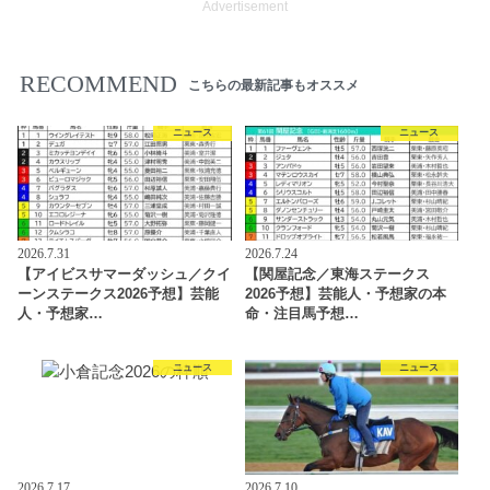
Advertisement
RECOMMEND
こちらの最新記事もオススメ
ニュース
ニュース
2026.7.31
2026.7.24
【アイビスサマーダッシュ／クイ
【関屋記念／東海ステークス
ーンステークス2026予想】芸能
2026予想】芸能人・予想家の本
人・予想家…
命・注目馬予想…
ニュース
ニュース
2026.7.17
2026.7.10