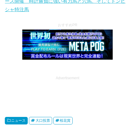
ース開催 時計勝負に強い有力馬と穴馬、そしてドンピ
シャ特注馬
おすすめPR
Advertisement
ニュース
大口投票
桜花賞