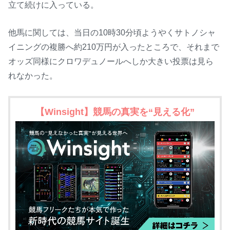
立て続けに入っている。
他馬に関しては、当日の10時30分頃ようやくサトノシャ
イニングの複勝へ約210万円が入ったところで、それまで
オッズ同様にクロワデュノールへしか大きい投票は見ら
れなかった。
【Winsight】競馬の真実を“見える化”